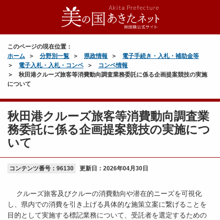
このページの現在位置：
ホーム
分野別一覧
県政情報
電子手続き・入札・補助金等
電子入札・入札・コンペ
コンペ情報
秋田港クルーズ旅客等消費動向調査業務委託に係る企画提案競技の実施
について
秋田港クルーズ旅客等消費動向調査業
務委託に係る企画提案競技の実施につ
いて
コンテンツ番号：96130
更新日：
2026年04月30日
クルーズ旅客及びクルーの消費動向や潜在的ニーズを可視化
し、県内での消費を引き上げる具体的な施策立案に繋げることを
目的として実施する標記業務について、受託者を選定するための