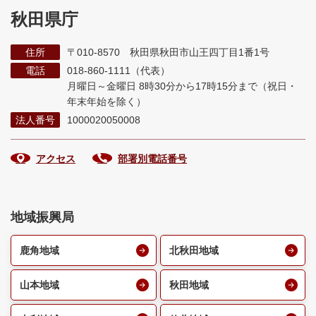
秋田県庁
住所
〒010-8570 秋田県秋田市山王四丁目1番1号
電話
018-860-1111（代表）
月曜日～金曜日 8時30分から17時15分まで
（祝日・
年末年始を除く）
法人番号
1000020050008
アクセス
部署別電話番号
地域振興局
鹿角地域
北秋田地域
山本地域
秋田地域