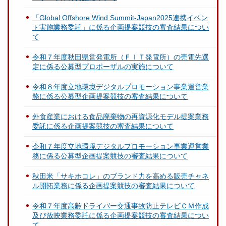
「Global Offshore Wind Summit-Japan2025連携イベン
ト実施業務委託」に係る企画提案競技の審査結果につい
て
令和７年度秋田県営発電所（ＦＩＴ発電所）の売電先選
定に係る公募型プロポーザルの実施について
令和８年度立地環境デジタルプロモーション事業運営業
務に係る公募型企画提案競技の審査結果について
外食産業における食品廃棄物の再資源化モデル提案業務
委託に係る企画提案競技の審査結果について
令和７年度立地環境デジタルプロモーション事業運営業
務に係る公募型企画提案競技の審査結果について
秋田米「サキホコレ」のブランド力を高める販売チャネ
ル開拓業務に係る企画提案競技の審査結果について
令和７年度高齢ドライバー交通事故防止テレビＣＭ作成
及び放映業務委託に係る企画提案競技の審査結果につい
て