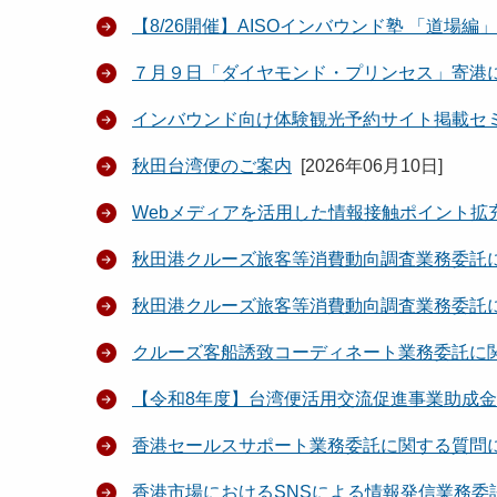
【8/26開催】AISOインバウンド塾 「道場
７月９日「ダイヤモンド・プリンセス」寄港
インバウンド向け体験観光予約サイト掲載セ
秋田台湾便のご案内
[
2026年06月10日
]
Webメディアを活用した情報接触ポイント拡
秋田港クルーズ旅客等消費動向調査業務委託
秋田港クルーズ旅客等消費動向調査業務委託
クルーズ客船誘致コーディネート業務委託に
【令和8年度】台湾便活用交流促進事業助成
香港セールスサポート業務委託に関する質問
香港市場におけるSNSによる情報発信業務委