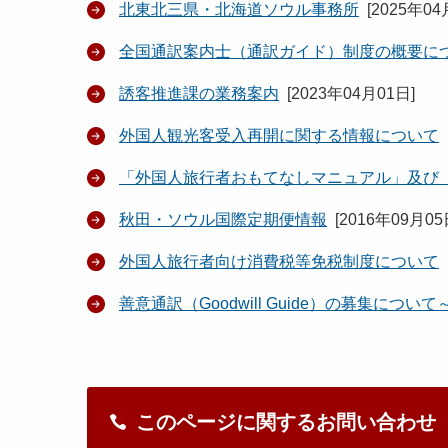
北東北三県・北海道ソウル事務所
[
2025年04
全国通訳案内士（通訳ガイド）制度の概要に
誘客推進課の業務案内
[
2023年04月01日
]
外国人観光客受入再開に関する情報について
「外国人旅行者おもてなしマニュアル」及び
秋田・ソウル国際定期便情報
[
2016年09月0
外国人旅行者向け消費税等免税制度について
善意通訳（Goodwill Guide）の募集に
このページに関するお問い合わせ