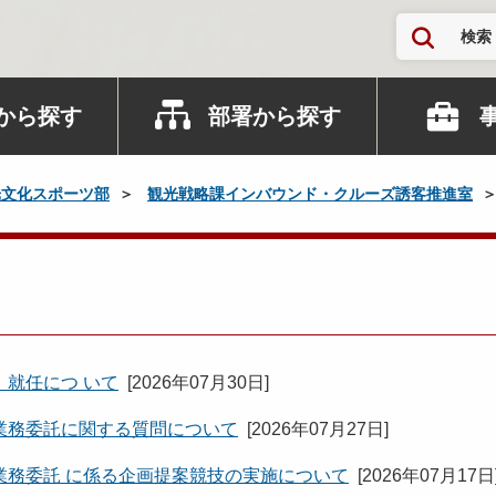
検索
から探す
部署から探す
光文化スポーツ部
観光戦略課インバウンド・クルーズ誘客推進室
就任につ いて
[
2026年07月30日
]
業務委託に関する質問について
[
2026年07月27日
]
業務委託 に係る企画提案競技の実施について
[
2026年07月17日