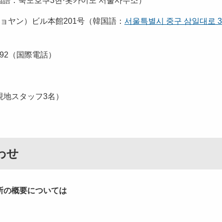
語：북도호쿠3현·홋카이도 서울사무소）
ョヤン）ビル本館201号（韓国語：
서울특별시 중구 삼일대로 3
-6192（国際電話）
現地スタッフ3名）
わせ
所の概要については