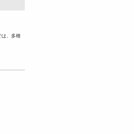
。
では、多種