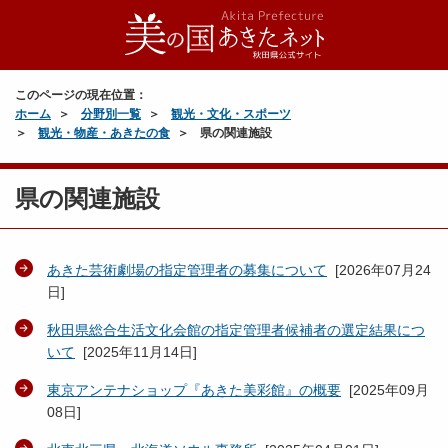
このページの現在位置：
ホーム
分野別一覧
観光・文化・スポーツ
観光・物産・あきたの食
県の関連施設
県の関連施設
あきた芸術劇場の指定管理者の募集について
[
2026年07月24
日
]
秋田県総合生活文化会館の指定管理者候補者の選定結果につ
いて
[
2025年11月14日
]
東京アンテナショップ『あきた美彩館』の概要
[
2025年09月
08日
]