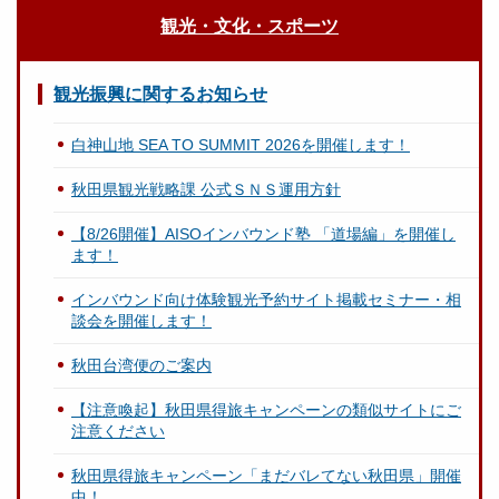
観光・文化・スポーツ
観光振興に関するお知らせ
白神山地 SEA TO SUMMIT 2026を開催します！
秋田県観光戦略課 公式ＳＮＳ運用方針
【8/26開催】AISOインバウンド塾 「道場編」を開催し
ます！
インバウンド向け体験観光予約サイト掲載セミナー・相
談会を開催します！
秋田台湾便のご案内
【注意喚起】秋田県得旅キャンペーンの類似サイトにご
注意ください
秋田県得旅キャンペーン「まだバレてない秋田県」開催
中！