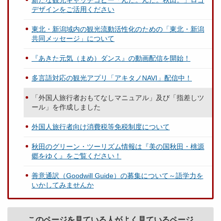
新たな観光キャッチコピー「んだ。んだ。秋田。」ロゴ
デザインをご活用ください
東北・新潟域内の観光流動活性化のための「東北・新潟
共同メッセージ」について
『あきた元気（まめ）ダンス』の動画配信を開始！
多言語対応の観光アプリ「アキタノNAVI」配信中！
「外国人旅行者おもてなしマニュアル」及び「指差しツ
ール」を作成しました
外国人旅行者向け消費税等免税制度について
秋田のグリーン・ツーリズム情報は『美の国秋田・桃源
郷をゆく』をご覧ください！
善意通訳（Goodwill Guide）の募集について～語学力を
いかしてみませんか
このページを見ている人がよく見ているページ