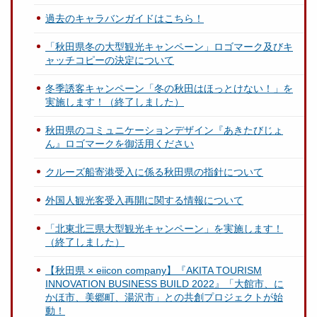
過去のキャラバンガイドはこちら！
「秋田県冬の大型観光キャンペーン」ロゴマーク及びキ
ャッチコピーの決定について
冬季誘客キャンペーン「冬の秋田はほっとけない！」を
実施します！（終了しました）
秋田県のコミュニケーションデザイン『あきたびじょ
ん』ロゴマークを御活用ください
クルーズ船寄港受入に係る秋田県の指針について
外国人観光客受入再開に関する情報について
「北東北三県大型観光キャンペーン」を実施します！
（終了しました）
【秋田県 × eiicon company】『AKITA TOURISM
INNOVATION BUSINESS BUILD 2022』「大館市、に
かほ市、美郷町、湯沢市」との共創プロジェクトが始
動！