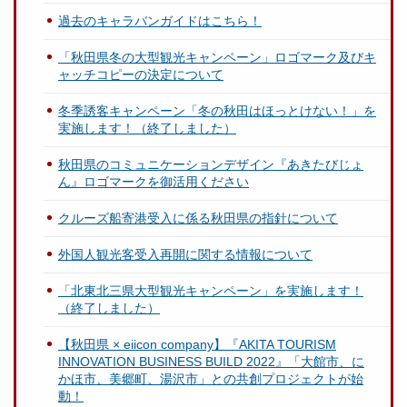
過去のキャラバンガイドはこちら！
「秋田県冬の大型観光キャンペーン」ロゴマーク及びキ
ャッチコピーの決定について
冬季誘客キャンペーン「冬の秋田はほっとけない！」を
実施します！（終了しました）
秋田県のコミュニケーションデザイン『あきたびじょ
ん』ロゴマークを御活用ください
クルーズ船寄港受入に係る秋田県の指針について
外国人観光客受入再開に関する情報について
「北東北三県大型観光キャンペーン」を実施します！
（終了しました）
【秋田県 × eiicon company】『AKITA TOURISM
INNOVATION BUSINESS BUILD 2022』「大館市、に
かほ市、美郷町、湯沢市」との共創プロジェクトが始
動！