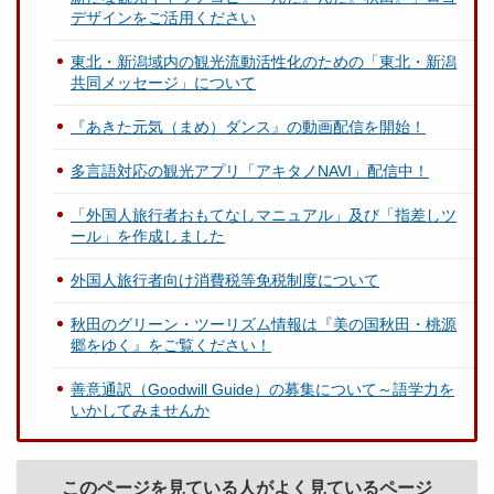
デザインをご活用ください
東北・新潟域内の観光流動活性化のための「東北・新潟
共同メッセージ」について
『あきた元気（まめ）ダンス』の動画配信を開始！
多言語対応の観光アプリ「アキタノNAVI」配信中！
「外国人旅行者おもてなしマニュアル」及び「指差しツ
ール」を作成しました
外国人旅行者向け消費税等免税制度について
秋田のグリーン・ツーリズム情報は『美の国秋田・桃源
郷をゆく』をご覧ください！
善意通訳（Goodwill Guide）の募集について～語学力を
いかしてみませんか
このページを見ている人がよく見ているページ