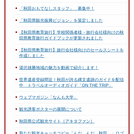
「秋田おもてなしスタッフ」 募集中！
「秋田県観光振興ビジョン」を策定しました
【秋田県教育旅行】学校関係者様・旅行会社様向けの秋
田県教育旅行ガイドブックが更新されました
【秋田県教育旅行】旅行会社様向けのセールスシートを
作成しました
湯沢雄勝地域の魅力を動画で紹介します！
世界遺産登録間近！秋田が誇る縄文遺跡のガイドを配信
中 トラベルオーディオガイド「ON THE TRIP」
ウェブマガジン「なんも大学」
観光誘客ポスターの展開について
秋田県公式観光サイト［アキタファン］
新たな観光キャッチコピー「んだ。んだ。秋田。」ロゴ