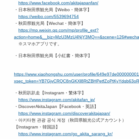
https://www.facebook.com/akitajapanfan/
・日本秋田県観光局【Weibo・簡体字】
https://weibo.com/5539694754
・秋田県観光局【Wechat・簡体字】
https://mp.weixin.qq.com/mp/profile_ext?
action=home&__biz=MzU3MzU4NjY3MQ==&scene=126#wechat_
※スマホアプリです。
・日本秋田県観光局【小紅書・簡体字】
https://www.xiaohongshu.com/user/profile/649e97de0000000
xsec_token=YB7GjvCRQC8nGKXl8RtZBHPetfZoPtKyYdqb63oRl
・秋田趴趴走【Instagram・繁体字】
https://www.instagram.com/akitafan_jp/
・DiscoverAkitaJapan【Facebook・英語】
https://www.instagram.com/discoverakitajapan/
・아키타현 관광 공식 계정（秋田県観光公式アカウント）
【Instagram・韓国語】
https://www.instagram.com/go_akita_sarang_kr/