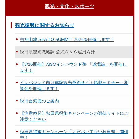
観光・文化・スポーツ
観光振興に関するお知らせ
白神山地 SEA TO SUMMIT 2026を開催します！
秋田県観光戦略課 公式ＳＮＳ運用方針
【8/26開催】AISOインバウンド塾 「道場編」を開催し
ます！
インバウンド向け体験観光予約サイト掲載セミナー・相
談会を開催します！
秋田台湾便のご案内
【注意喚起】秋田県得旅キャンペーンの類似サイトにご
注意ください
秋田県得旅キャンペーン「まだバレてない秋田県」開催
中！