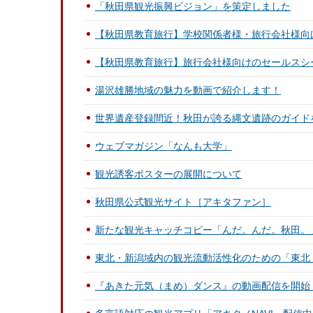
「秋田県観光振興ビジョン」を策定しました
【秋田県教育旅行】学校関係者様・旅行会社様向
【秋田県教育旅行】旅行会社様向けのセールスシ
湯沢雄勝地域の魅力を動画で紹介します！
世界遺産登録間近！秋田が誇る縄文遺跡のガイドを配
ウェブマガジン「なんも大学」
観光誘客ポスターの展開について
秋田県公式観光サイト［アキタファン］
新たな観光キャッチコピー「んだ。んだ。秋田。
東北・新潟域内の観光流動活性化のための「東北
『あきた元気（まめ）ダンス』の動画配信を開始