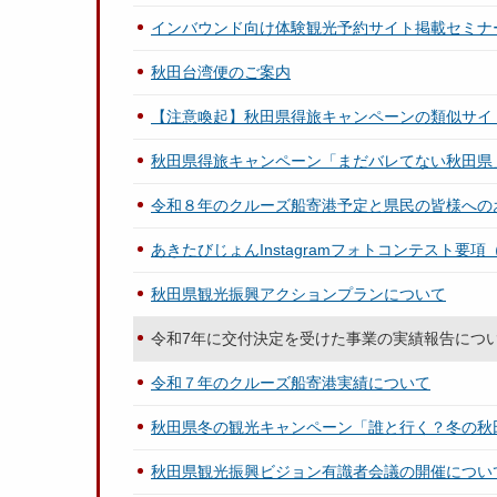
インバウンド向け体験観光予約サイト掲載セミナ
秋田台湾便のご案内
【注意喚起】秋田県得旅キャンペーンの類似サイ
秋田県得旅キャンペーン「まだバレてない秋田県
令和８年のクルーズ船寄港予定と県民の皆様への
あきたびじょんInstagramフォトコンテスト要
秋田県観光振興アクションプランについて
令和7年に交付決定を受けた事業の実績報告につ
令和７年のクルーズ船寄港実績について
秋田県冬の観光キャンペーン「誰と行く？冬の秋
秋田県観光振興ビジョン有識者会議の開催につい