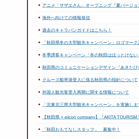
アニメ「サザエさん」オープニング『夏バージョ
海外へ向けての情報発信
過去のキャラバンガイドはこちら！
「秋田県冬の大型観光キャンペーン」ロゴマーク
冬季誘客キャンペーン「冬の秋田はほっとけない
秋田県のコミュニケーションデザイン『あきたび
クルーズ船寄港受入に係る秋田県の指針について
外国人観光客受入再開に関する情報について
「北東北三県大型観光キャンペーン」を実施しま
【秋田県 × eiicon company】『AKITA T
「秋田おもてなしスタッフ」 募集中！