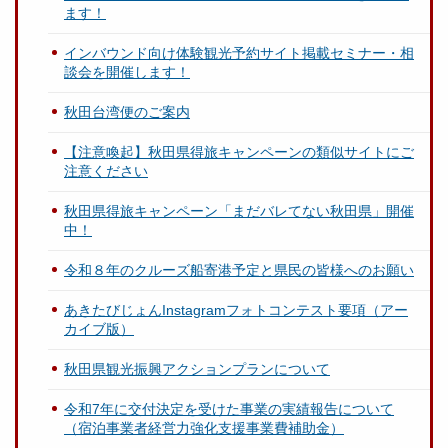
ます！
インバウンド向け体験観光予約サイト掲載セミナー・相
談会を開催します！
秋田台湾便のご案内
【注意喚起】秋田県得旅キャンペーンの類似サイトにご
注意ください
秋田県得旅キャンペーン「まだバレてない秋田県」開催
中！
令和８年のクルーズ船寄港予定と県民の皆様へのお願い
あきたびじょんInstagramフォトコンテスト要項（アー
カイブ版）
秋田県観光振興アクションプランについて
令和7年に交付決定を受けた事業の実績報告について
（宿泊事業者経営力強化支援事業費補助金）