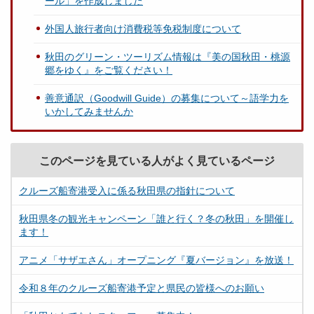
ール」を作成しました
外国人旅行者向け消費税等免税制度について
秋田のグリーン・ツーリズム情報は『美の国秋田・桃源
郷をゆく』をご覧ください！
善意通訳（Goodwill Guide）の募集について～語学力を
いかしてみませんか
このページを見ている人がよく見ているページ
クルーズ船寄港受入に係る秋田県の指針について
秋田県冬の観光キャンペーン「誰と行く？冬の秋田」を開催し
ます！
アニメ「サザエさん」オープニング『夏バージョン』を放送！
令和８年のクルーズ船寄港予定と県民の皆様へのお願い