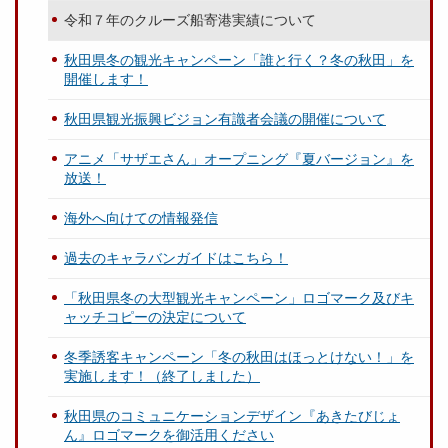
令和７年のクルーズ船寄港実績について
秋田県冬の観光キャンペーン「誰と行く？冬の秋田」を
開催します！
秋田県観光振興ビジョン有識者会議の開催について
アニメ「サザエさん」オープニング『夏バージョン』を
放送！
海外へ向けての情報発信
過去のキャラバンガイドはこちら！
「秋田県冬の大型観光キャンペーン」ロゴマーク及びキ
ャッチコピーの決定について
冬季誘客キャンペーン「冬の秋田はほっとけない！」を
実施します！（終了しました）
秋田県のコミュニケーションデザイン『あきたびじょ
ん』ロゴマークを御活用ください