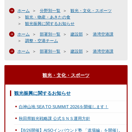
ホーム
分野別一覧
観光・文化・スポーツ
観光・物産・あきたの食
観光振興に関するお知らせ
ホーム
部署別一覧
建設部
港湾空港課
調整・空港チーム
ホーム
部署別一覧
建設部
港湾空港課
観光・文化・スポーツ
観光振興に関するお知らせ
白神山地 SEA TO SUMMIT 2026を開催します！
秋田県観光戦略課 公式ＳＮＳ運用方針
【8/26開催】AISOインバウンド塾 「道場編」を開催し