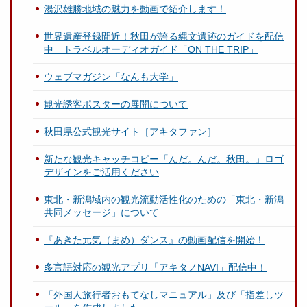
湯沢雄勝地域の魅力を動画で紹介します！
世界遺産登録間近！秋田が誇る縄文遺跡のガイドを配信
中 トラベルオーディオガイド「ON THE TRIP」
ウェブマガジン「なんも大学」
観光誘客ポスターの展開について
秋田県公式観光サイト［アキタファン］
新たな観光キャッチコピー「んだ。んだ。秋田。」ロゴ
デザインをご活用ください
東北・新潟域内の観光流動活性化のための「東北・新潟
共同メッセージ」について
『あきた元気（まめ）ダンス』の動画配信を開始！
多言語対応の観光アプリ「アキタノNAVI」配信中！
「外国人旅行者おもてなしマニュアル」及び「指差しツ