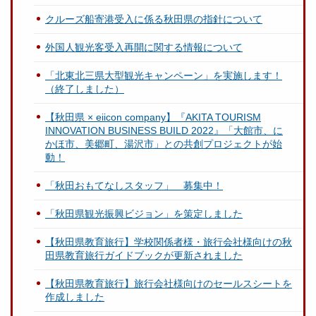
クルーズ船寄港受入に係る秋田県の指針について
外国人観光客受入再開に関する情報について
「北東北三県大型観光キャンペーン」を実施します！
（終了しました）
【秋田県 × eiicon company】『AKITA TOURISM
INNOVATION BUSINESS BUILD 2022』「大館市、に
かほ市、美郷町、湯沢市」との共創プロジェクトが始
動！
「秋田おもてなしスタッフ」 募集中！
「秋田県観光振興ビジョン」を策定しました
【秋田県教育旅行】学校関係者様・旅行会社様向けの秋
田県教育旅行ガイドブックが更新されました
【秋田県教育旅行】旅行会社様向けのセールスシートを
作成しました