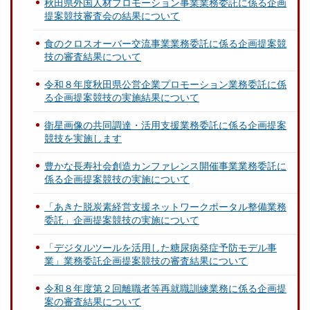
秋田県外国人材プロモーション事業業務委託に係る企画
提案競技審査会の結果について
食のクロスオーバー交流事業業務委託に係る企画提案競
技の審査結果について
令和８年度秋田県公営企業プロモーション業務委託に係
る企画提案競技の実施結果について
衛星画像の共同調達・活用支援業務委託に係る企画提案
競技を実施します
豊かな長寿社会創造カンファレンス開催事業業務委託に
係る企画提案競技の実施について
「あきた脱炭素経営支援ネットワークポータル整備業務
委託」企画提案競技の実施について
「デジタルツールを活用した糖尿病発症予防モデル事
業」業務委託企画提案競技の審査結果について
令和８年度第２回離職者等再就職訓練業務に係る企画提
案の審査結果について