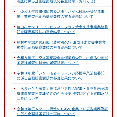
委託に係る企画提案競技の審査結果（お知らせ）
「令和８年度SNS広告を活用したがん検診受診促進事
業」業務委託企画提案競技の審査結果について
農山村オンリーワンビジネスプラン策定支援事業業務委
託企画提案競技の審査結果について
農村型地域運営組織（農村RMO）形成伴走支援事業業
務委託企画提案競技の審査結果について
令和８年度「空き家相談会開催業務委託」に係る企画提
案競技審査委員会の審査結果について
令和８年度「シン・若者チャレンジ応援事業業務委託」
に係る企画提案競技の審査結果について
「あきたとも家事」推進及び男性の家事・育児参画意識
醸成事業業務委託契約の企画提案競技に関する質問及び
回答について
令和８年度Ａターン促進のための企業ＰＲ広告業務委託
に係る企画提案競技の実施について