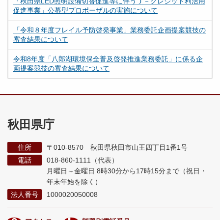
「秋田県LED照明設備切替促進等に伴うＪ－クレジット利活用
促進事業」公募型プロポーザルの実施について
「令和８年度フレイル予防啓発事業」業務委託企画提案競技の
審査結果について
令和8年度「八郎湖環境保全普及啓発推進業務委託」に係る企
画提案競技の審査結果について
秋田県庁
住所
〒010-8570 秋田県秋田市山王四丁目1番1号
電話
018-860-1111（代表）
月曜日～金曜日 8時30分から17時15分まで
（祝日・
年末年始を除く）
法人番号
1000020050008