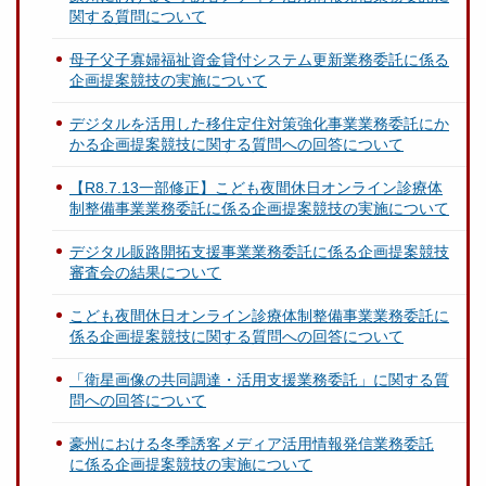
関する質問について
母子父子寡婦福祉資金貸付システム更新業務委託に係る
企画提案競技の実施について
デジタルを活用した移住定住対策強化事業業務委託にか
かる企画提案競技に関する質問への回答について
【R8.7.13一部修正】こども夜間休日オンライン診療体
制整備事業業務委託に係る企画提案競技の実施について
デジタル販路開拓支援事業業務委託に係る企画提案競技
審査会の結果について
こども夜間休日オンライン診療体制整備事業業務委託に
係る企画提案競技に関する質問への回答について
「衛星画像の共同調達・活用支援業務委託」に関する質
問への回答について
豪州における冬季誘客メディア活用情報発信業務委託
に係る企画提案競技の実施について