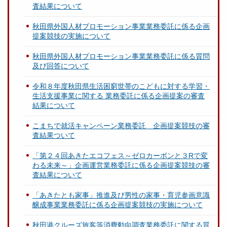
査結果について
秋田県外国人材プロモーション事業業務委託に係る企画
提案競技の実施について
秋田県外国人材プロモーション事業業務委託に係る質問
及び回答について
令和８年度秋田県生活困窮世帯のこどもに対する学習・
生活支援事業に関する 業務委託に係る企画提案の審査
結果について
こまちで就活キャンペーン業務委託 企画提案競技の審
査結果ついて
「第２４回あきたエコフェス～ゼロカーボンと３Rで変
わる未来～」企画運営業務委託に係る企画提案競技の審
査結果について
「あきたとも家事」推進及び男性の家事・育児参画意識
醸成事業業務委託に係る企画提案競技の実施について
秋田港クルーズ旅客等消費動向調査業務委託に関する質