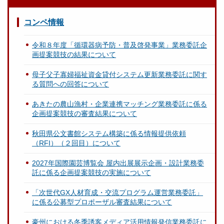
コンペ情報
令和８年度「循環器病予防・普及啓発事業」業務委託企
画提案競技の結果について
母子父子寡婦福祉資金貸付システム更新業務委託に関す
る質問への回答について
あきたの農山漁村・企業連携マッチング業務委託に係る
企画提案競技の審査結果について
秋田県公文書館システム構築に係る情報提供依頼
（RFI）（２回目）について
2027年国際園芸博覧会 屋内出展展示企画・設計業務委
託に係る企画提案競技の実施について
「次世代GX人材育成・交流プログラム運営業務委託」
に係る公募型プロポーザル審査結果について
豪州における冬季誘客メディア活用情報発信業務委託に