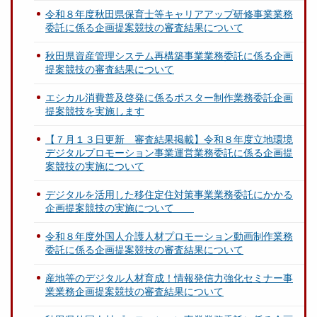
令和８年度秋田県保育士等キャリアアップ研修事業業務
委託に係る企画提案競技の審査結果について
秋田県資産管理システム再構築事業業務委託に係る企画
提案競技の審査結果について
エシカル消費普及啓発に係るポスター制作業務委託企画
提案競技を実施します
【７月１３日更新 審査結果掲載】令和８年度立地環境
デジタルプロモーション事業運営業務委託に係る企画提
案競技の実施について
デジタルを活用した移住定住対策事業業務委託にかかる
企画提案競技の実施について
令和８年度外国人介護人材プロモーション動画制作業務
委託に係る企画提案競技の審査結果について
産地等のデジタル人材育成！情報発信力強化セミナー事
業業務企画提案競技の審査結果について