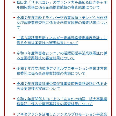
秋田米「サキホコレ」のブランド力を高める販売チャネ
ル開拓業務に係る企画提案競技の審査結果について
令和７年度高齢ドライバー交通事故防止テレビＣＭ作成
及び放映業務委託に係る企画提案競技の審査結果につい
て
「第３期秋田県新エネルギー産業戦略策定業務委託」に
係る企画提案競技の審査結果について
令和８年度障害者とシニアの活躍応援事業業務委託に係
る企画提案競技の審査結果について
令和７年度立地環境デジタルプロモーション事業運営業
務委託に係る企画提案競技の実施について
令和７年度職業訓練受講促進事業広告業務委託に係る企
画提案競技の実施について
令和７年度関係人口による「あきたの物語」拡大事業業
務委託に係る企画提案競技の審査結果について
アキタファンを活用したデジタルプロモーション事業業