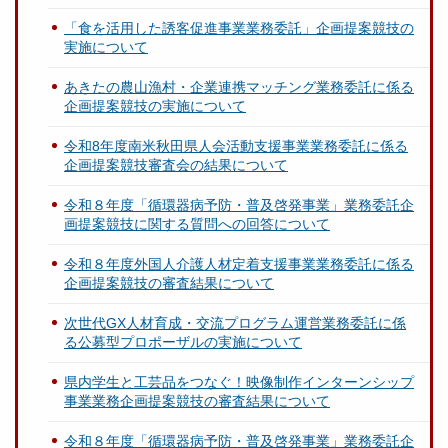
「食を活用した誘客促進事業業務委託」企画提案競技の
実施について
あきたの農山漁村・企業連携マッチング業務委託に係る
企画提案競技の実施について
令和8年度南米秋田県人会活動支援事業業務委託に係る
企画提案競技審査会の結果について
令和８年度「循環器病予防・普及啓発事業」業務委託企
画提案競技に関する質問への回答について
令和８年度外国人介護人材定着支援事業業務委託に係る
企画提案競技の審査結果について
次世代GX人材育成・交流プログラム運営業務委託に係
る公募型プロポーザルの実施について
県内学生と工芸品をつなぐ！映像制作インターンシップ
事業業務企画提案競技の審査結果について
令和８年度「循環器病予防・普及啓発事業」業務委託企