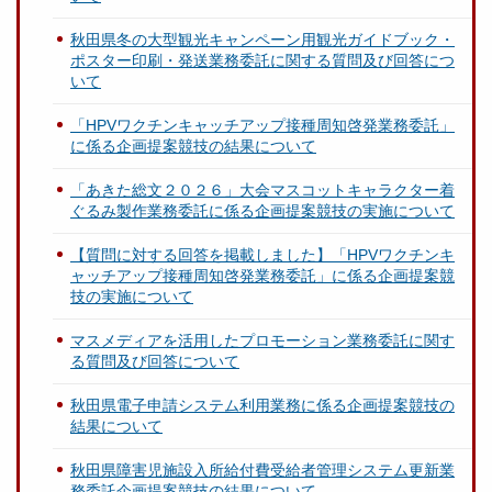
秋田県冬の大型観光キャンペーン用観光ガイドブック・
ポスター印刷・発送業務委託に関する質問及び回答につ
いて
「HPVワクチンキャッチアップ接種周知啓発業務委託」
に係る企画提案競技の結果について
「あきた総文２０２６」大会マスコットキャラクター着
ぐるみ製作業務委託に係る企画提案競技の実施について
【質問に対する回答を掲載しました】「HPVワクチンキ
ャッチアップ接種周知啓発業務委託」に係る企画提案競
技の実施について
マスメディアを活用したプロモーション業務委託に関す
る質問及び回答について
秋田県電子申請システム利用業務に係る企画提案競技の
結果について
秋田県障害児施設入所給付費受給者管理システム更新業
務委託企画提案競技の結果について