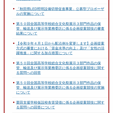
「秋田県LED照明設備切替促進事業」公募型プロポーザ
ルの実施について
第５０回全国高等学校総合文化祭展示３部門作品の保
管、輸送及び展示等業務委託に係る企画提案競技の審査
結果について
【令和９年４月１日から配点例を変更します】企画提案
方式の審査における「賃金水準の向上」及び「女性の活
躍推進」に関する加点措置について
第５０回全国高等学校総合文化祭展示３部門作品の保
管、輸送及び展示等業務委託に係る企画提案競技に関す
る質問への回答
第５０回全国高等学校総合文化祭展示３部門作品の保
管、輸送及び展示等業務委託に係る企画提案競技の実施
について
栗田支援学校仮設校舎賃貸借に係る企画提案競技に関す
る質問への回答について