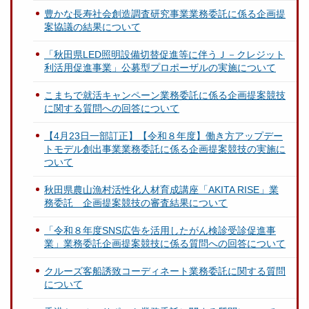
豊かな長寿社会創造調査研究事業業務委託に係る企画提
案協議の結果について
「秋田県LED照明設備切替促進等に伴うＪ－クレジット
利活用促進事業」公募型プロポーザルの実施について
こまちで就活キャンペーン業務委託に係る企画提案競技
に関する質問への回答について
【4月23日一部訂正】【令和８年度】働き方アップデー
トモデル創出事業業務委託に係る企画提案競技の実施に
ついて
秋田県農山漁村活性化人材育成講座「AKITA RISE」業
務委託 企画提案競技の審査結果について
「令和８年度SNS広告を活用したがん検診受診促進事
業」業務委託企画提案競技に係る質問への回答について
クルーズ客船誘致コーディネート業務委託に関する質問
について