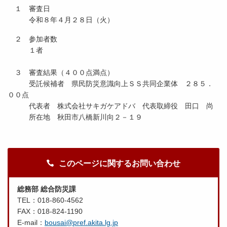
１ 審査日
令和８年４月２８日（火）
２ 参加者数
１者
３ 審査結果（４００点満点）
受託候補者 県民防災意識向上ＳＳ共同企業体 ２８５．
００点
代表者 株式会社サキガケアドバ 代表取締役 田口 尚
所在地 秋田市八橋新川向２－１９
このページに関するお問い合わせ
総務部 総合防災課
TEL：018-860-4562
FAX：018-824-1190
E-mail：
bousai@pref.akita.lg.jp