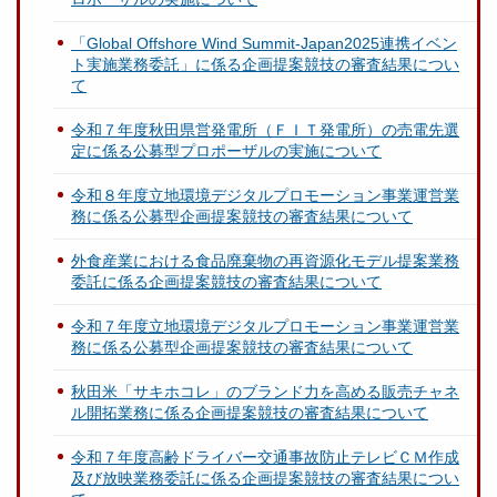
「Global Offshore Wind Summit-Japan2025連携イベン
ト実施業務委託」に係る企画提案競技の審査結果につい
て
令和７年度秋田県営発電所（ＦＩＴ発電所）の売電先選
定に係る公募型プロポーザルの実施について
令和８年度立地環境デジタルプロモーション事業運営業
務に係る公募型企画提案競技の審査結果について
外食産業における食品廃棄物の再資源化モデル提案業務
委託に係る企画提案競技の審査結果について
令和７年度立地環境デジタルプロモーション事業運営業
務に係る公募型企画提案競技の審査結果について
秋田米「サキホコレ」のブランド力を高める販売チャネ
ル開拓業務に係る企画提案競技の審査結果について
令和７年度高齢ドライバー交通事故防止テレビＣＭ作成
及び放映業務委託に係る企画提案競技の審査結果につい