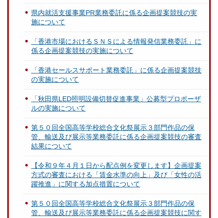
県内就活支援事業PR業務委託に係る企画提案競技の実
施について
「香港市場におけるＳＮＳによる情報発信業務委託」に
係る企画提案競技の実施について
「香港セールスサポート業務委託」に係る企画提案競技
の実施について
「秋田県LED照明設備切替促進事業」公募型プロポーザ
ルの実施について
第５０回全国高等学校総合文化祭展示３部門作品の保
管、輸送及び展示等業務委託に係る企画提案競技の審査
結果について
【令和９年４月１日から配点例を変更します】企画提案
方式の審査における「賃金水準の向上」及び「女性の活
躍推進」に関する加点措置について
第５０回全国高等学校総合文化祭展示３部門作品の保
管、輸送及び展示等業務委託に係る企画提案競技に関す