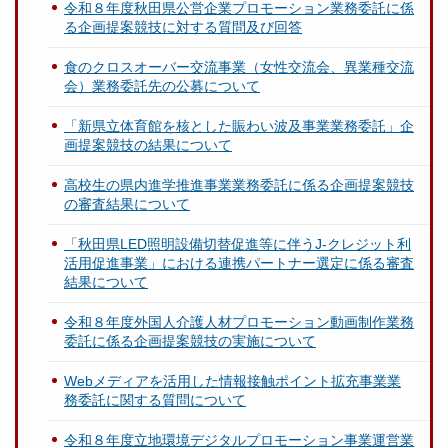
令和８年度秋田県公営企業プロモーション業務委託に係
る企画提案競技に対する質問及び回答
食のクロスオーバー交流事業（女性交流会、異業種交流
会）業務委託先の公募について
「新県立体育館を核とした賑わい波及事業業務委託」企
画提案競技の結果について
高校生の県内進学推進事業業務委託に係る企画提案競技
の審査結果について
「秋田県LED照明設備切替促進等に伴うJ-クレジット利
活用促進事業」における連携パートナー選定に係る審査
結果について
令和８年度外国人介護人材プロモーション動画制作業務
委託に係る企画提案競技の実施について
Webメディアを活用した情報接触ポイント拡充事業業
務委託に関する質問について
令和８年度立地環境デジタルプロモーション事業運営業