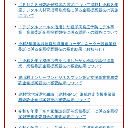
【５月２８日委託候補者の選定について掲載】令和８年
度デジタル人材育成研修業務に係る企画提案競技の実施
について
「デジタルツールを活用した糖尿病発症予防モデル事
業」業務委託企画提案競技に係る質問への回答について
令和8年度地域運営組織推進コーディネーター設置業務
委託に係る企画提案競技の審査結果（お知らせ）
「令和８年度SNS広告を活用したがん検診受診促進事
業」業務委託企画提案競技の審査結果について
農山村オンリーワンビジネスプラン策定支援事業業務委
託企画提案競技の審査結果について
農村型地域運営組織（農村RMO）形成伴走支援事業業
務委託企画提案競技の審査結果について
令和８年度「空き家相談会開催業務委託」に係る企画提
案競技審査委員会の審査結果について