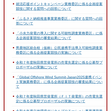
就活応援ポイントキャンペーン業務委託に係る企画提案
競技に関する質問への回答について
「ふるさと納税推進事業業務委託」に関する質問への回
答について
「小水力発電の導入に関する可能性調査業務委託」に係
る企画提案競技の審査結果について
男鹿地区統合校（仮称）公民連携手法導入可能性調査業
務委託に係る企画提案競技の実施について
令和７年度秋田県営発電所の売電先選定に係る公募型プ
ロポーザルの実施について
「Global Offshore Wind Summit-Japan2025連携イベン
ト実施業務委託」に係る企画提案競技の審査結果につい
て
令和７年度秋田県営発電所（ＦＩＴ発電所）の売電先選
定に係る公募型プロポーザルの実施について