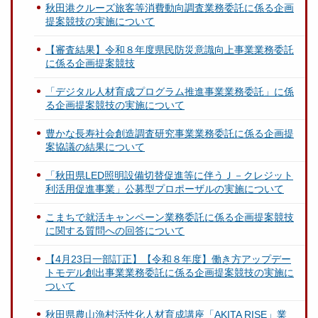
秋田港クルーズ旅客等消費動向調査業務委託に係る企画
提案競技の実施について
【審査結果】令和８年度県民防災意識向上事業業務委託
に係る企画提案競技
「デジタル人材育成プログラム推進事業業務委託」に係
る企画提案競技の実施について
豊かな長寿社会創造調査研究事業業務委託に係る企画提
案協議の結果について
「秋田県LED照明設備切替促進等に伴うＪ－クレジット
利活用促進事業」公募型プロポーザルの実施について
こまちで就活キャンペーン業務委託に係る企画提案競技
に関する質問への回答について
【4月23日一部訂正】【令和８年度】働き方アップデー
トモデル創出事業業務委託に係る企画提案競技の実施に
ついて
秋田県農山漁村活性化人材育成講座「AKITA RISE」業