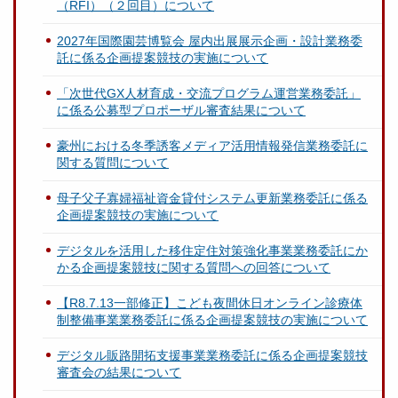
（RFI）（２回目）について
2027年国際園芸博覧会 屋内出展展示企画・設計業務委
託に係る企画提案競技の実施について
「次世代GX人材育成・交流プログラム運営業務委託」
に係る公募型プロポーザル審査結果について
豪州における冬季誘客メディア活用情報発信業務委託に
関する質問について
母子父子寡婦福祉資金貸付システム更新業務委託に係る
企画提案競技の実施について
デジタルを活用した移住定住対策強化事業業務委託にか
かる企画提案競技に関する質問への回答について
【R8.7.13一部修正】こども夜間休日オンライン診療体
制整備事業業務委託に係る企画提案競技の実施について
デジタル販路開拓支援事業業務委託に係る企画提案競技
審査会の結果について