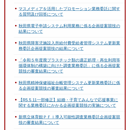
マスメディアを活用したプロモーション業務委託に関す
る質問及び回答について
秋田県電子申請システム利用業務に係る企画提案競技の
結果について
秋田県障害児施設入所給付費受給者管理システム更新業
務委託企画提案競技の結果について
「令和５年度廃プラスチック類の適正処理・再生利用等
循環体制の構築に向けた調査業務委託」に係る企画提案
競技の審査結果について
秋田県精神保健福祉台帳管理システム更新業務委託に係
る企画提案競技の審査結果について
【R5.5.11一部修正】結婚・子育てみんなで応援事業に
関する業務委託にかかる企画提案競技の実施について
新県立体育館ＰＦＩ導入可能性調査業務委託企画提案競
技の審査結果について