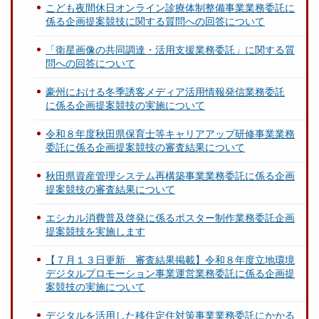
こども夜間休日オンライン診療体制整備事業業務委託に
係る企画提案競技に関する質問への回答について
「衛星画像の共同調達・活用支援業務委託」に関する質
問への回答について
豪州における冬季誘客メディア活用情報発信業務委託
に係る企画提案競技の実施について
令和８年度秋田県保育士等キャリアアップ研修事業業務
委託に係る企画提案競技の審査結果について
秋田県資産管理システム再構築事業業務委託に係る企画
提案競技の審査結果について
エシカル消費普及啓発に係るポスター制作業務委託企画
提案競技を実施します
【７月１３日更新 審査結果掲載】令和８年度立地環境
デジタルプロモーション事業運営業務委託に係る企画提
案競技の実施について
デジタルを活用した移住定住対策事業業務委託にかかる