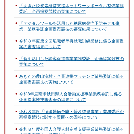
「あきた脱炭素経営支援ネットワークポータル整備業務
委託」企画提案競技の実施について
「デジタルツールを活用した糖尿病発症予防モデル事
業」業務委託企画提案競技の審査結果について
令和８年度第２回離職者等再就職訓練業務に係る企画提
案の審査結果について
「食を活用した誘客促進事業業務委託」企画提案競技の
実施について
あきたの農山漁村・企業連携マッチング業務委託に係る
企画提案競技の実施について
令和8年度南米秋田県人会活動支援事業業務委託に係る
企画提案競技審査会の結果について
令和８年度「循環器病予防・普及啓発事業」業務委託企
画提案競技に関する質問への回答について
令和８年度外国人介護人材定着支援事業業務委託に係る