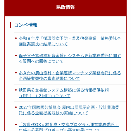
県政情報
コンペ情報
令和８年度「循環器病予防・普及啓発事業」業務委託企
画提案競技の結果について
母子父子寡婦福祉資金貸付システム更新業務委託に関す
る質問への回答について
あきたの農山漁村・企業連携マッチング業務委託に係る
企画提案競技の審査結果について
秋田県公文書館システム構築に係る情報提供依頼
（RFI）（２回目）について
2027年国際園芸博覧会 屋内出展展示企画・設計業務委
託に係る企画提案競技の実施について
「次世代GX人材育成・交流プログラム運営業務委託」
に係る公募型プロポーザル審査結果について