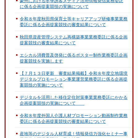
豪州における冬季誘客メディア活用情報発信業務委託
に係る企画提案競技の実施について
令和８年度秋田県保育士等キャリアアップ研修事業業務
委託に係る企画提案競技の審査結果について
秋田県資産管理システム再構築事業業務委託に係る企画
提案競技の審査結果について
エシカル消費普及啓発に係るポスター制作業務委託企画
提案競技を実施します
【７月１３日更新 審査結果掲載】令和８年度立地環境
デジタルプロモーション事業運営業務委託に係る企画提
案競技の実施について
デジタルを活用した移住定住対策事業業務委託にかかる
企画提案競技の実施について
令和８年度外国人介護人材プロモーション動画制作業務
委託に係る企画提案競技の審査結果について
産地等のデジタル人材育成！情報発信力強化セミナー事