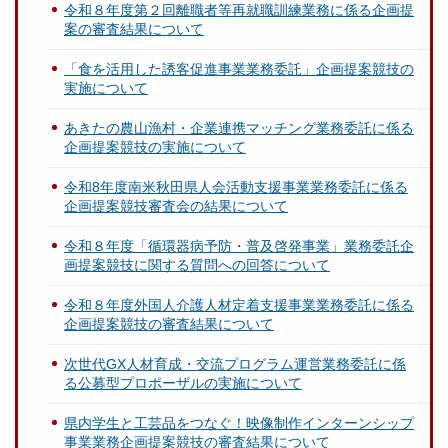
令和８年度第２回離職者等再就職訓練業務に係る企画提
案の審査結果について
「食を活用した誘客促進事業業務委託」企画提案競技の
実施について
あきたの農山漁村・企業連携マッチング業務委託に係る
企画提案競技の実施について
令和8年度南米秋田県人会活動支援事業業務委託に係る
企画提案競技審査会の結果について
令和８年度「循環器病予防・普及啓発事業」業務委託企
画提案競技に関する質問への回答について
令和８年度外国人介護人材定着支援事業業務委託に係る
企画提案競技の審査結果について
次世代GX人材育成・交流プログラム運営業務委託に係
る公募型プロポーザルの実施について
県内学生と工芸品をつなぐ！映像制作インターンシップ
事業業務企画提案競技の審査結果について