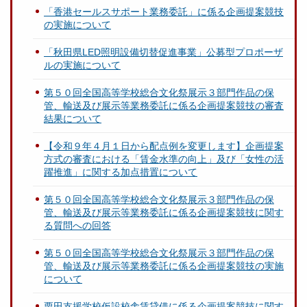
「香港セールスサポート業務委託」に係る企画提案競技
の実施について
「秋田県LED照明設備切替促進事業」公募型プロポーザ
ルの実施について
第５０回全国高等学校総合文化祭展示３部門作品の保
管、輸送及び展示等業務委託に係る企画提案競技の審査
結果について
【令和９年４月１日から配点例を変更します】企画提案
方式の審査における「賃金水準の向上」及び「女性の活
躍推進」に関する加点措置について
第５０回全国高等学校総合文化祭展示３部門作品の保
管、輸送及び展示等業務委託に係る企画提案競技に関す
る質問への回答
第５０回全国高等学校総合文化祭展示３部門作品の保
管、輸送及び展示等業務委託に係る企画提案競技の実施
について
栗田支援学校仮設校舎賃貸借に係る企画提案競技に関す