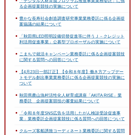
「デジタル人材育成プログラム推進事業業務委託」に係
る企画提案競技の実施について
豊かな長寿社会創造調査研究事業業務委託に係る企画提
案協議の結果について
「秋田県LED照明設備切替促進等に伴うＪ－クレジット
利活用促進事業」公募型プロポーザルの実施について
こまちで就活キャンペーン業務委託に係る企画提案競技
に関する質問への回答について
【4月23日一部訂正】【令和８年度】働き方アップデー
トモデル創出事業業務委託に係る企画提案競技の実施に
ついて
秋田県農山漁村活性化人材育成講座「AKITA RISE」業
務委託 企画提案競技の審査結果について
「令和８年度SNS広告を活用したがん検診受診促進事
業」業務委託企画提案競技に係る質問への回答について
クルーズ客船誘致コーディネート業務委託に関する質問