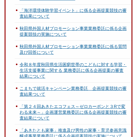
「海洋環境体験学習イベント」に係る企画提案競技の審
査結果について
秋田県外国人材プロモーション事業業務委託に係る企画
提案競技の実施について
秋田県外国人材プロモーション事業業務委託に係る質問
及び回答について
令和８年度秋田県生活困窮世帯のこどもに対する学習・
生活支援事業に関する 業務委託に係る企画提案の審査
結果について
こまちで就活キャンペーン業務委託 企画提案競技の審
査結果ついて
「第２４回あきたエコフェス～ゼロカーボンと３Rで変
わる未来～」企画運営業務委託に係る企画提案競技の審
査結果について
「あきたとも家事」推進及び男性の家事・育児参画意識
醸成事業業務委託に係る企画提案競技の実施について