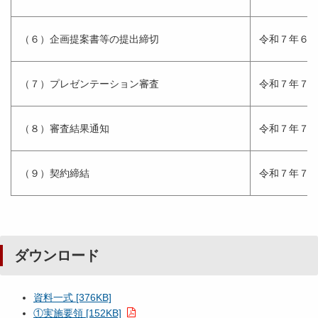
（６）企画提案書等の提出締切
令和７年６
（７）プレゼンテーション審査
令和７年７
（８）審査結果通知
令和７年７
（９）契約締結
令和７年７
ダウンロード
資料一式 [376KB]
①実施要領 [152KB]