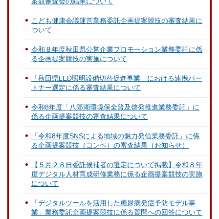
案競審査会の結果について
こども健康会議運営業務委託企画提案競技の審査結果に
ついて
令和８年度秋田県公営企業プロモーション業務委託に係
る企画提案競技の実施について
「秋田県LED照明設備切替促進事業」における連携パー
トナー選定に係る審査結果について
令和8年度「八郎湖環境保全普及啓発推進業務委託」に
係る企画提案競技の審査結果について
「令和8年度SNSによる地域の魅力発信業務委託」に係
る企画提案競技（コンペ）の審査結果（お知らせ）
【５月２８日委託候補者の選定について掲載】令和８年
度デジタル人材育成研修業務に係る企画提案競技の実施
について
「デジタルツールを活用した糖尿病発症予防モデル事
業」業務委託企画提案競技に係る質問への回答について