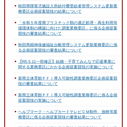
秋田県障害児施設入所給付費受給者管理システム更新業
務委託企画提案競技の結果について
「令和５年度廃プラスチック類の適正処理・再生利用等
循環体制の構築に向けた調査業務委託」に係る企画提案
競技の審査結果について
秋田県精神保健福祉台帳管理システム更新業務委託に係
る企画提案競技の審査結果について
【R5.5.11一部修正】結婚・子育てみんなで応援事業に
関する業務委託にかかる企画提案競技の実施について
新県立体育館ＰＦＩ導入可能性調査業務委託企画提案競
技の審査結果について
新県立体育館ＰＦＩ導入可能性調査業務委託に係る企画
提案競技の実施について
ヘルプマーク・ヘルプカードテレビＣＭ制作、放映等業
務委託に係る企画提案競技の審査結果について