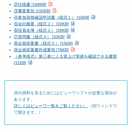
②仕様書 [188KB]
③審査要領 [150KB]
④参加資格確認申請書（様式１） [16KB]
⑤会社概要（様式２） [20KB]
⑥役員名簿（様式３） [28KB]
⑦質問書（様式４） [32KB]
⑧企画提案書（様式５） [15KB]
⑨企画提案書作成要領 [78KB]
（参考様式）第三者による賃上げ実績を確認できる書類
[31KB]
添付資料を見るためにはビューワソフトが必要な場合が
あります。
詳しくはビューワ一覧をご覧ください。
（別ウィンドウ
で開きます。）