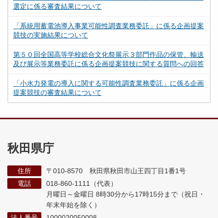
選定に係る審査結果について
「系統用蓄電池導入事業可能性調査業務委託」に係る企画提案
競技の実施結果について
第５０回全国高等学校総合文化祭展示３部門作品の保管、輸送
及び展示等業務委託に係る企画提案競技に関する質問への回答
「小水力発電の導入に関する可能性調査業務委託」に係る企画
提案競技の審査結果について
秋田県庁
住所
〒010-8570 秋田県秋田市山王四丁目1番1号
電話
018-860-1111（代表）
月曜日～金曜日 8時30分から17時15分まで
（祝日・
年末年始を除く）
法人番号
1000020050008