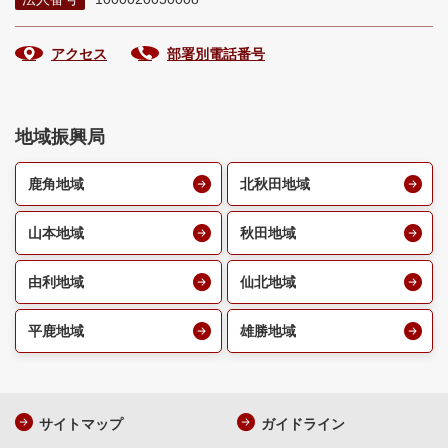
アクセス
部署別電話番号
地域振興局
鹿角地域
北秋田地域
山本地域
秋田地域
由利地域
仙北地域
平鹿地域
雄勝地域
サイトマップ
ガイドライン