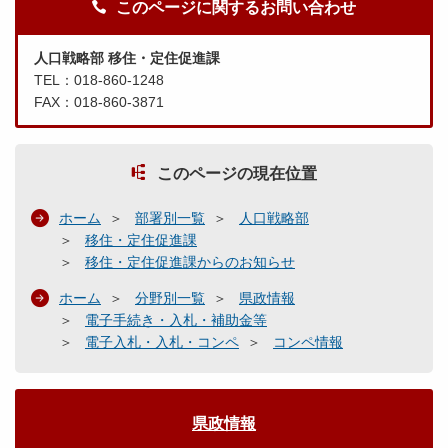
このページに関するお問い合わせ
人口戦略部 移住・定住促進課
TEL：018-860-1248
FAX：018-860-3871
このページの現在位置
ホーム
部署別一覧
人口戦略部
移住・定住促進課
移住・定住促進課からのお知らせ
ホーム
分野別一覧
県政情報
電子手続き・入札・補助金等
電子入札・入札・コンペ
コンペ情報
県政情報