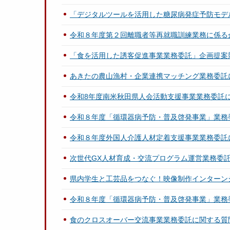
「デジタルツールを活用した糖尿病発症予防モデ
令和８年度第２回離職者等再就職訓練業務に係る
「食を活用した誘客促進事業業務委託」企画提案
あきたの農山漁村・企業連携マッチング業務委託
令和8年度南米秋田県人会活動支援事業業務委託
令和８年度「循環器病予防・普及啓発事業」業務
令和８年度外国人介護人材定着支援事業業務委託
次世代GX人材育成・交流プログラム運営業務委
県内学生と工芸品をつなぐ！映像制作インターン
令和８年度「循環器病予防・普及啓発事業」業務
食のクロスオーバー交流事業業務委託に関する質