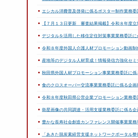
エシカル消費普及啓発に係るポスター制作業務委
【７月１３日更新 審査結果掲載】令和８年度立
デジタルを活用した移住定住対策事業業務委託
令和８年度外国人介護人材プロモーション動画制
産地等のデジタル人材育成！情報発信力強化セミ
秋田県外国人材プロモーション事業業務委託に係
食のクロスオーバー交流事業業務委託に係る企画
令和８年度秋田県公営企業プロモーション業務委
衛星画像の共同調達・活用支援業務委託に係る企
豊かな長寿社会創造カンファレンス開催事業業務
「あきた脱炭素経営支援ネットワークポータル整