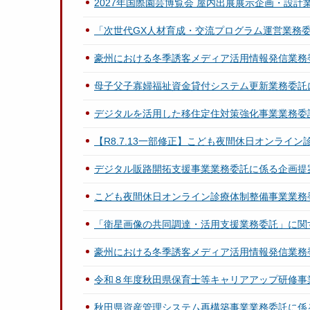
2027年国際園芸博覧会 屋内出展展示企画・設
「次世代GX人材育成・交流プログラム運営業務
豪州における冬季誘客メディア活用情報発信業務
母子父子寡婦福祉資金貸付システム更新業務委託
デジタルを活用した移住定住対策強化事業業務委
【R8.7.13一部修正】こども夜間休日オンラ
デジタル販路開拓支援事業業務委託に係る企画提
こども夜間休日オンライン診療体制整備事業業務
「衛星画像の共同調達・活用支援業務委託」に関
豪州における冬季誘客メディア活用情報発信業務
令和８年度秋田県保育士等キャリアアップ研修事
秋田県資産管理システム再構築事業業務委託に係