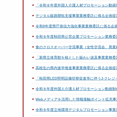
「令和８年度外国人介護人材プロモーション動画
デジタル販路開拓支援事業業務委託に係る企画提
令和8年度県庁発信力強化事業業務委託に係る企
令和８年度秋田県公営企業プロモーション業務委
食のクロスオーバー交流事業（女性交流会、異業
「新県立体育館を核とした賑わい波及事業業務委
高校生の県内進学推進事業業務委託に係る企画提
「秋田県LED照明設備切替促進等に伴うJ-クレ
令和８年度外国人介護人材プロモーション動画制
Webメディアを活用した情報接触ポイント拡充
令和８年度立地環境デジタルプロモーション事業