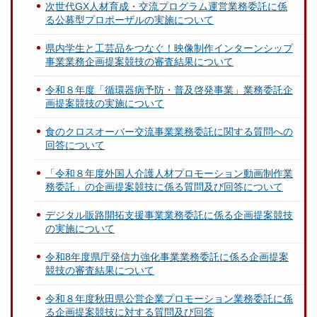
次世代GX人材育成・交流プログラム運営業務委託に係
る公募型プロポーザルの実施について
県内学生と工芸品をつなぐ！映像制作インターンシップ
事業業務企画提案競技の審査結果について
令和８年度「循環器病予防・普及啓発事業」業務委託企
画提案競技の実施について
食のクロスオーバー交流事業業務委託に関する質問への
回答について
「令和８年度外国人介護人材プロモーション動画制作業
務委託」の企画提案競技に係る質問及び回答について
デジタル販路開拓支援事業業務委託に係る企画提案競技
の実施について
令和8年度県庁発信力強化事業業務委託に係る企画提案
競技の審査結果について
令和８年度秋田県公営企業プロモーション業務委託に係
る企画提案競技に対する質問及び回答