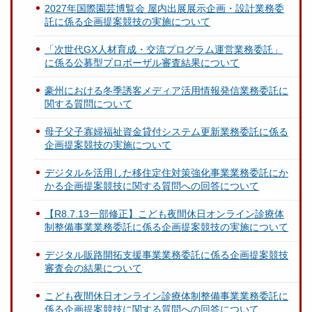
2027年国際園芸博覧会 屋内出展展示企画・設計業務委
託に係る企画提案競技の実施について
「次世代GX人材育成・交流プログラム運営業務委託」
に係る公募型プロポーザル審査結果について
豪州における冬季誘客メディア活用情報発信業務委託に
関する質問について
母子父子寡婦福祉資金貸付システム更新業務委託に係る
企画提案競技の実施について
デジタルを活用した移住定住対策強化事業業務委託にか
かる企画提案競技に関する質問への回答について
【R8.7.13一部修正】こども夜間休日オンライン診療体
制整備事業業務委託に係る企画提案競技の実施について
デジタル販路開拓支援事業業務委託に係る企画提案競技
審査会の結果について
こども夜間休日オンライン診療体制整備事業業務委託に
係る企画提案競技に関する質問への回答について