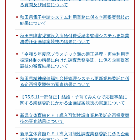
る質問及び回答について
秋田県電子申請システム利用業務に係る企画提案競技の
結果について
秋田県障害児施設入所給付費受給者管理システム更新業
務委託企画提案競技の結果について
「令和５年度廃プラスチック類の適正処理・再生利用等
循環体制の構築に向けた調査業務委託」に係る企画提案
競技の審査結果について
秋田県精神保健福祉台帳管理システム更新業務委託に係
る企画提案競技の審査結果について
【R5.5.11一部修正】結婚・子育てみんなで応援事業に
関する業務委託にかかる企画提案競技の実施について
新県立体育館ＰＦＩ導入可能性調査業務委託企画提案競
技の審査結果について
新県立体育館ＰＦＩ導入可能性調査業務委託に係る企画
提案競技の実施について