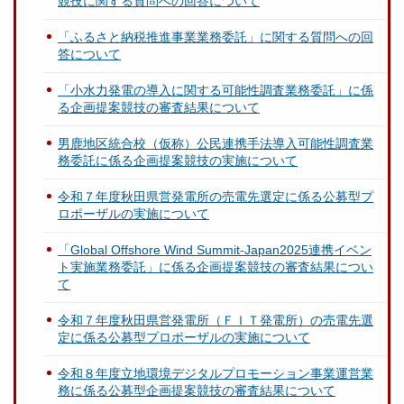
競技に関する質問への回答について
「ふるさと納税推進事業業務委託」に関する質問への回
答について
「小水力発電の導入に関する可能性調査業務委託」に係
る企画提案競技の審査結果について
男鹿地区統合校（仮称）公民連携手法導入可能性調査業
務委託に係る企画提案競技の実施について
令和７年度秋田県営発電所の売電先選定に係る公募型プ
ロポーザルの実施について
「Global Offshore Wind Summit-Japan2025連携イベン
ト実施業務委託」に係る企画提案競技の審査結果につい
て
令和７年度秋田県営発電所（ＦＩＴ発電所）の売電先選
定に係る公募型プロポーザルの実施について
令和８年度立地環境デジタルプロモーション事業運営業
務に係る公募型企画提案競技の審査結果について