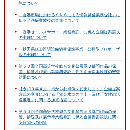
施について
「香港市場におけるＳＮＳによる情報発信業務委託」に
係る企画提案競技の実施について
「香港セールスサポート業務委託」に係る企画提案競技
の実施について
「秋田県LED照明設備切替促進事業」公募型プロポーザ
ルの実施について
第５０回全国高等学校総合文化祭展示３部門作品の保
管、輸送及び展示等業務委託に係る企画提案競技の審査
結果について
【令和９年４月１日から配点例を変更します】企画提案
方式の審査における「賃金水準の向上」及び「女性の活
躍推進」に関する加点措置について
第５０回全国高等学校総合文化祭展示３部門作品の保
管、輸送及び展示等業務委託に係る企画提案競技に関す
る質問への回答