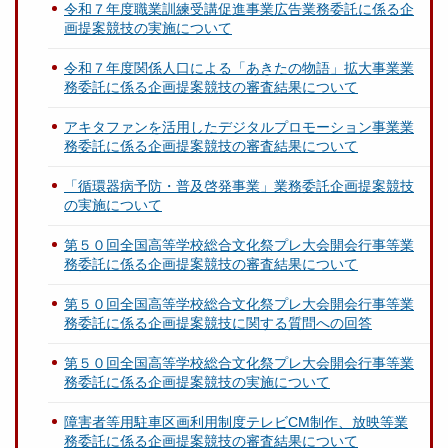
令和７年度職業訓練受講促進事業広告業務委託に係る企
画提案競技の実施について
令和７年度関係人口による「あきたの物語」拡大事業業
務委託に係る企画提案競技の審査結果について
アキタファンを活用したデジタルプロモーション事業業
務委託に係る企画提案競技の審査結果について
「循環器病予防・普及啓発事業」業務委託企画提案競技
の実施について
第５０回全国高等学校総合文化祭プレ大会開会行事等業
務委託に係る企画提案競技の審査結果について
第５０回全国高等学校総合文化祭プレ大会開会行事等業
務委託に係る企画提案競技に関する質問への回答
第５０回全国高等学校総合文化祭プレ大会開会行事等業
務委託に係る企画提案競技の実施について
障害者等用駐車区画利用制度テレビCM制作、放映等業
務委託に係る企画提案競技の審査結果について