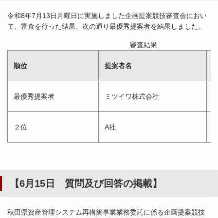
令和8年7月13日月曜日に実施しました企画提案競技審査会におい
て、審査を行った結果、次の通り最優秀提案者を結果しました。
審査結果
順位
提案者名
最優秀提案者
ミツイワ株式会社
2
２位
A社
2
【6月15日 質問及び回答の掲載】
秋田県資産管理システム再構築事業業務委託に係る企画提案競技