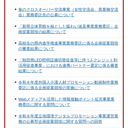
食のクロスオーバー交流事業（女性交流会、異業種交流
会）業務委託先の公募について
「新県立体育館を核とした賑わい波及事業業務委託」企
画提案競技の結果について
高校生の県内進学推進事業業務委託に係る企画提案競技
の審査結果について
「秋田県LED照明設備切替促進等に伴うJ-クレジット利
活用促進事業」における連携パートナー選定に係る審査
結果について
令和８年度外国人介護人材プロモーション動画制作業務
委託に係る企画提案競技の実施について
Webメディアを活用した情報接触ポイント拡充事業業
務委託に関する質問について
令和８年度立地環境デジタルプロモーション事業運営業
務の公募型企画提案競技に関する質問への回答