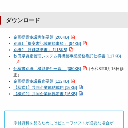
ダウンロード
企画提案協議実施要領 [200KB]
別紙1「提案書記載依頼事項」 [94KB]
別紙2「評価基準書」 [118KB]
秋田県資産管理システム再構築事業業務委託仕様書 [117KB]
仕様書別紙「機能要件一覧」 [380KB]
（令和8年6月15日修
正）
企画提案協議審査要領 [112KB]
【様式1】共同企業体結成届 [16KB]
【様式2】共同企業体協定書 [16KB]
添付資料を見るためにはビューワソフトが必要な場合が