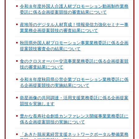
令和８年度外国人介護人材プロモーション動画制作業務
委託に係る企画提案競技の審査結果について
産地等のデジタル人材育成！情報発信力強化セミナー事
業業務企画提案競技の審査結果について
秋田県外国人材プロモーション事業業務委託に係る企画
提案競技審査会の結果について
食のクロスオーバー交流事業業務委託に係る企画提案競
技の審査結果について
令和８年度秋田県公営企業プロモーション業務委託に係
る企画提案競技の実施結果について
衛星画像の共同調達・活用支援業務委託に係る企画提案
競技を実施します
豊かな長寿社会創造カンファレンス開催事業業務委託に
係る企画提案競技の実施について
「あきた脱炭素経営支援ネットワークポータル整備業務