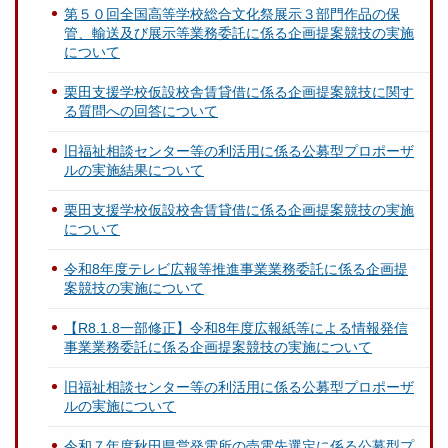
第５０回全国高等学校総合文化祭展示３部門作品の保
管、輸送及び展示等業務委託に係る企画提案競技の実施
について
栗田支援学校仮設校舎賃貸借に係る企画提案競技に関す
る質問への回答について
旧福祉相談センター等の利活用に係る公募型プロポーザ
ルの実施結果について
栗田支援学校仮設校舎賃貸借に係る企画提案競技の実施
について
令和8年度テレビ広報等推進事業業務委託に係る企画提
案競技の実施について
【R8.1.8一部修正】令和8年度広報紙等による情報発信
事業業務委託に係る企画提案競技の実施について
旧福祉相談センター等の利活用に係る公募型プロポーザ
ルの実施について
令和７年度秋田県営発電所の売電先選定に係る公募型プ