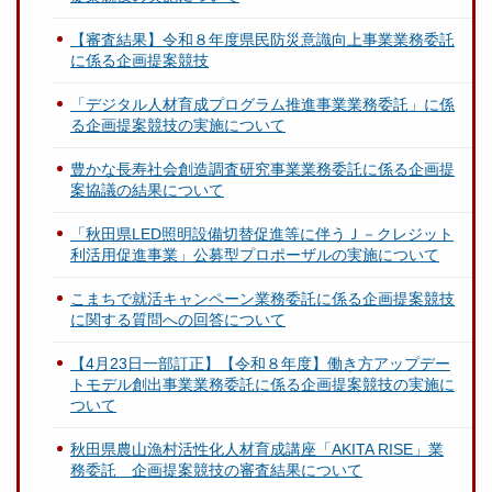
【審査結果】令和８年度県民防災意識向上事業業務委託
に係る企画提案競技
「デジタル人材育成プログラム推進事業業務委託」に係
る企画提案競技の実施について
豊かな長寿社会創造調査研究事業業務委託に係る企画提
案協議の結果について
「秋田県LED照明設備切替促進等に伴うＪ－クレジット
利活用促進事業」公募型プロポーザルの実施について
こまちで就活キャンペーン業務委託に係る企画提案競技
に関する質問への回答について
【4月23日一部訂正】【令和８年度】働き方アップデー
トモデル創出事業業務委託に係る企画提案競技の実施に
ついて
秋田県農山漁村活性化人材育成講座「AKITA RISE」業
務委託 企画提案競技の審査結果について