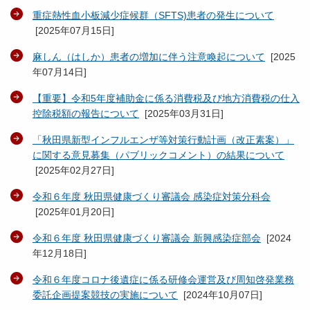
重症熱性血小板減少症候群（SFTS)患者の発生について
[
2025年07月15日
]
麻しん（はしか）患者の増加に伴う注意喚起について
[
2025
年07月14日
]
【重要】令和5年度補助金に係る消費税及び地方消費税の仕入
控除税額の報告について
[
2025年03月31日
]
「秋田県新型インフルエンザ等対策行動計画（改正素案）」
に関する意見募集（パブリックコメント）の結果について
[
2025年02月27日
]
令和６年度 秋田県健康づくり審議会 感染症対策分科会
[
2025年01月20日
]
令和６年度 秋田県健康づくり審議会 新興感染症部会
[
2024
年12月18日
]
令和６年度コロナ後遺症に係る研修会運営及び周知啓発業務
委託企画提案競技の実施について
[
2024年10月07日
]