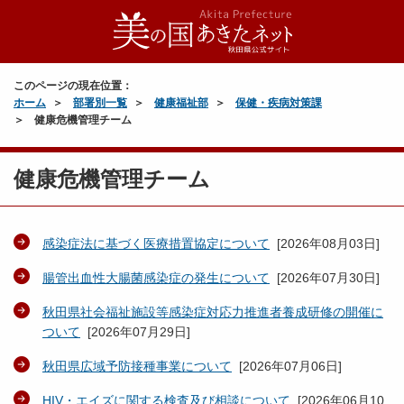
このページの現在位置：
ホーム
部署別一覧
健康福祉部
保健・疾病対策課
健康危機管理チーム
健康危機管理チーム
感染症法に基づく医療措置協定について
[
2026年08月03日
]
腸管出血性大腸菌感染症の発生について
[
2026年07月30日
]
秋田県社会福祉施設等感染症対応力推進者養成研修の開催に
ついて
[
2026年07月29日
]
秋田県広域予防接種事業について
[
2026年07月06日
]
HIV・エイズに関する検査及び相談について
[
2026年06月10