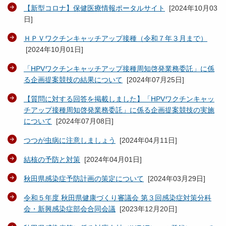
【新型コロナ】保健医療情報ポータルサイト
[
2024年10月03
日
]
ＨＰＶワクチンキャッチアップ接種（令和７年３月まで）
[
2024年10月01日
]
「HPVワクチンキャッチアップ接種周知啓発業務委託」に係
る企画提案競技の結果について
[
2024年07月25日
]
【質問に対する回答を掲載しました】「HPVワクチンキャッ
チアップ接種周知啓発業務委託」に係る企画提案競技の実施
について
[
2024年07月08日
]
つつが虫病に注意しましょう
[
2024年04月11日
]
結核の予防と対策
[
2024年04月01日
]
秋田県感染症予防計画の策定について
[
2024年03月29日
]
令和５年度 秋田県健康づくり審議会 第３回感染症対策分科
会・新興感染症部会合同会議
[
2023年12月20日
]