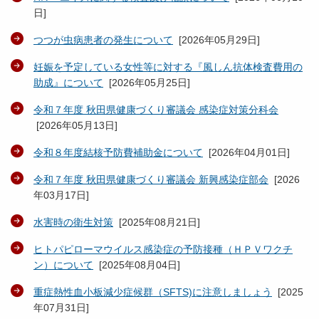
日
]
つつが虫病患者の発生について
[
2026年05月29日
]
妊娠を予定している女性等に対する『風しん抗体検査費用の
助成』について
[
2026年05月25日
]
令和７年度 秋田県健康づくり審議会 感染症対策分科会
[
2026年05月13日
]
令和８年度結核予防費補助金について
[
2026年04月01日
]
令和７年度 秋田県健康づくり審議会 新興感染症部会
[
2026
年03月17日
]
水害時の衛生対策
[
2025年08月21日
]
ヒトパピローマウイルス感染症の予防接種（ＨＰＶワクチ
ン）について
[
2025年08月04日
]
重症熱性血小板減少症候群（SFTS)に注意しましょう
[
2025
年07月31日
]