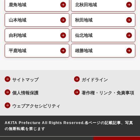
鹿角地域
北秋田地域
山本地域
秋田地域
由利地域
仙北地域
平鹿地域
雄勝地域
サイトマップ
ガイドライン
個人情報保護
著作権・リンク・免責事項
ウェブアクセシビリティ
AKITA Prefecture All Rights Reserved.
各ページの記載記事、写真
の無断転載を禁じます