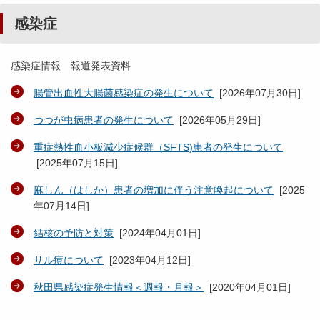
感染症
感染症情報 報道発表資料
腸管出血性大腸菌感染症の発生について
[
2026年07月30日
]
つつが虫病患者の発生について
[
2026年05月29日
]
重症熱性血小板減少症候群（SFTS)患者の発生について
[
2025年07月15日
]
麻しん（はしか）患者の増加に伴う注意喚起について
[
2025
年07月14日
]
結核の予防と対策
[
2024年04月01日
]
サル痘について
[
2023年04月12日
]
秋田県感染症発生情報＜週報・月報＞
[
2020年04月01日
]