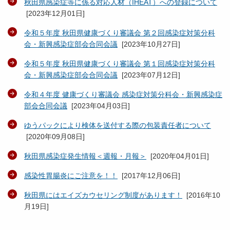
秋田県感染症等に係る対応人材（IHEAT）への登録について
[
2023年12月01日
]
令和５年度 秋田県健康づくり審議会 第２回感染症対策分科
会・新興感染症部会合同会議
[
2023年10月27日
]
令和５年度 秋田県健康づくり審議会 第１回感染症対策分科
会・新興感染症部会合同会議
[
2023年07月12日
]
令和４年度 健康づくり審議会 感染症対策分科会・新興感染症
部会合同会議
[
2023年04月03日
]
ゆうパックにより検体を送付する際の包装責任者について
[
2020年09月08日
]
秋田県感染症発生情報＜週報・月報＞
[
2020年04月01日
]
感染性胃腸炎にご注意を！！
[
2017年12月06日
]
秋田県にはエイズカウセリング制度があります！
[
2016年10
月19日
]