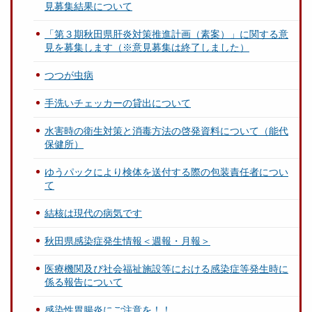
見募集結果について
「第３期秋田県肝炎対策推進計画（素案）」に関する意
見を募集します（※意見募集は終了しました）
つつが虫病
手洗いチェッカーの貸出について
水害時の衛生対策と消毒方法の啓発資料について（能代
保健所）
ゆうパックにより検体を送付する際の包装責任者につい
て
結核は現代の病気です
秋田県感染症発生情報＜週報・月報＞
医療機関及び社会福祉施設等における感染症等発生時に
係る報告について
感染性胃腸炎にご注意を！！