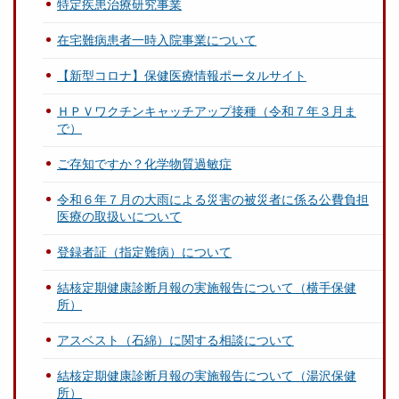
特定疾患治療研究事業
在宅難病患者一時入院事業について
【新型コロナ】保健医療情報ポータルサイト
ＨＰＶワクチンキャッチアップ接種（令和７年３月ま
で）
ご存知ですか？化学物質過敏症
令和６年７月の大雨による災害の被災者に係る公費負担
医療の取扱いについて
登録者証（指定難病）について
結核定期健康診断月報の実施報告について（横手保健
所）
アスベスト（石綿）に関する相談について
結核定期健康診断月報の実施報告について（湯沢保健
所）