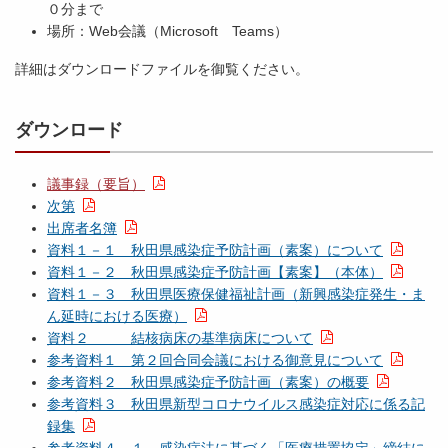
０分まで
場所：Web会議（Microsoft Teams）
詳細はダウンロードファイルを御覧ください。
ダウンロード
議事録（要旨）
次第
出席者名簿
資料１－１ 秋田県感染症予防計画（素案）について
資料１－２ 秋田県感染症予防計画【素案】（本体）
資料１－３ 秋田県医療保健福祉計画（新興感染症発生・ま
ん延時における医療）
資料２ 結核病床の基準病床について
参考資料１ 第２回合同会議における御意見について
参考資料２ 秋田県感染症予防計画（素案）の概要
参考資料３ 秋田県新型コロナウイルス感染症対応に係る記
録集