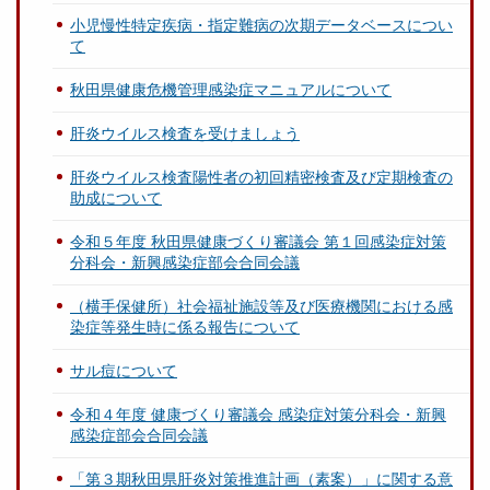
小児慢性特定疾病・指定難病の次期データベースについ
て
秋田県健康危機管理感染症マニュアルについて
肝炎ウイルス検査を受けましょう
肝炎ウイルス検査陽性者の初回精密検査及び定期検査の
助成について
令和５年度 秋田県健康づくり審議会 第１回感染症対策
分科会・新興感染症部会合同会議
（横手保健所）社会福祉施設等及び医療機関における感
染症等発生時に係る報告について
サル痘について
令和４年度 健康づくり審議会 感染症対策分科会・新興
感染症部会合同会議
「第３期秋田県肝炎対策推進計画（素案）」に関する意