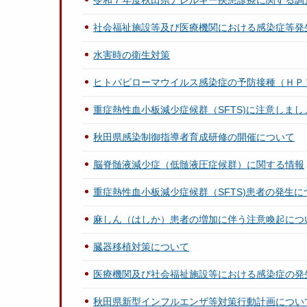
令和７年度秋田県アレルギー疾患診療に関する調
社会福祉施設等及び医療機関における感染症等発
水害時の衛生対策
ヒトパピローマウイルス感染症の予防接種（ＨＰ
重症熱性血小板減少症候群（SFTS)に注意しまし
秋田県感染制御指導者育成研修の開催について
脳脊髄液減少症（低髄液圧症候群）に関する情報
重症熱性血小板減少症候群（SFTS)患者の発生に
麻しん（はしか）患者の増加に伴う注意喚起につ
臓器移植対策について
医療機関及び社会福祉施設等における感染症の発
秋田県新型インフルエンザ等対策行動計画につい