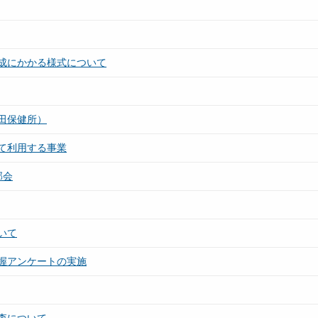
成にかかる様式について
田保健所）
て利用する事業
部会
いて
握アンケートの実施