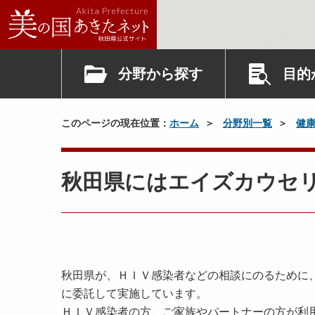
分野から探す
目的
このページの現在位置：
ホーム
分野別一覧
健
秋田県にはエイズカウセ
秋田県が、ＨＩＶ感染者などの相談にのるために
に委託して実施しています。
ＨＩＶ感染者の方、ご家族やパートナーの方が利