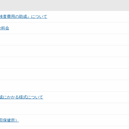
検査費用の助成』について
分科会
成にかかる様式について
田保健所）