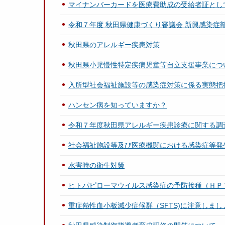
マイナンバーカードを医療費助成の受給者証とし
令和７年度 秋田県健康づくり審議会 新興感染症
秋田県のアレルギー疾患対策
秋田県小児慢性特定疾病児童等自立支援事業につ
入所型社会福祉施設等の感染症対策に係る実態把
ハンセン病を知っていますか？
令和７年度秋田県アレルギー疾患診療に関する調
社会福祉施設等及び医療機関における感染症等発
水害時の衛生対策
ヒトパピローマウイルス感染症の予防接種（ＨＰ
重症熱性血小板減少症候群（SFTS)に注意しまし