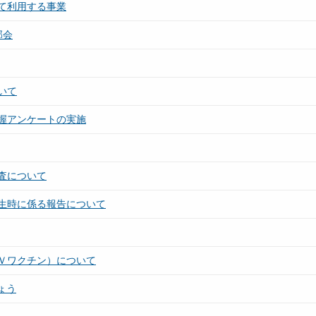
て利用する事業
部会
いて
握アンケートの実施
査について
生時に係る報告について
Ｖワクチン）について
ょう