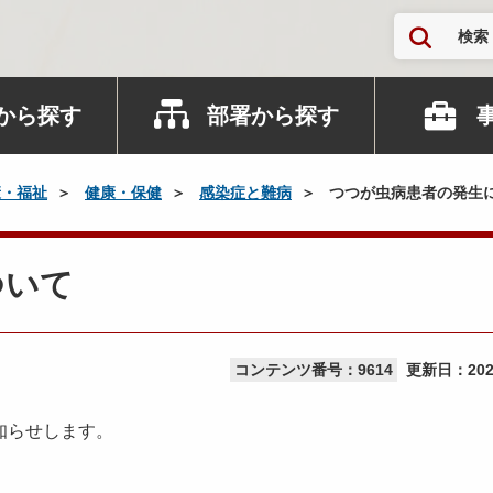
検索
から探す
部署から探す
康・福祉
健康・保健
感染症と難病
つつが虫病患者の発生
ついて
コンテンツ番号：9614
更新日：
20
知らせします。