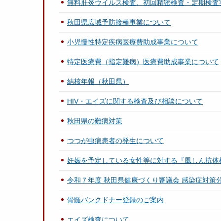
無料肝炎ウイルス検査、初回精密検査・定期検査
秋田県広域予防接種事業について
小児慢性特定疾病医療費助成事業について
特定医療費（指定難病）医療費助成事業について
結核年報（秋田県）
HIV・エイズに関する検査及び相談について
秋田県の難病対策
つつが虫病患者の発生について
妊娠を予定している女性等に対する『風しん抗体
令和７年度 秋田県健康づくり審議会 感染症対策
骨髄バンクドナー登録のご案内
エイズ検査について