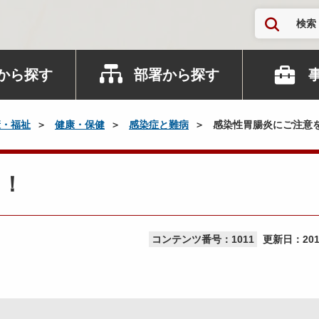
検索
から探す
部署から探す
康・福祉
健康・保健
感染症と難病
感染性胃腸炎にご注意
！！
コンテンツ番号：1011
更新日：
20