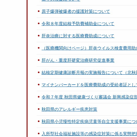
原子爆弾被爆者の援護対策について
令和８年度結核予防費補助金について
肝炎治療に対する医療費助成について
（医療機関向けページ）肝炎ウイルス検査費用助
肝がん・重度肝硬変治療研究促進事業
結核定期健康診断月報の実施報告について（北秋
マイナンバーカードを医療費助成の受給者証とし
令和７年度 秋田県健康づくり審議会 新興感染症
秋田県のアレルギー疾患対策
秋田県小児慢性特定疾病児童等自立支援事業につ
入所型社会福祉施設等の感染症対策に係る実態把