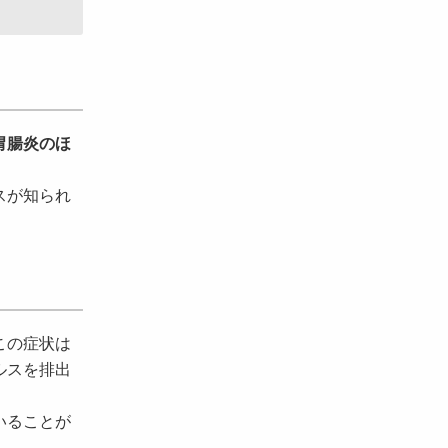
胃腸炎のほ
スが知られ
この症状は
ルスを排出
いることが