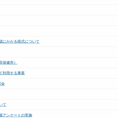
成にかかる様式について
田保健所）
て利用する事業
部会
いて
握アンケートの実施