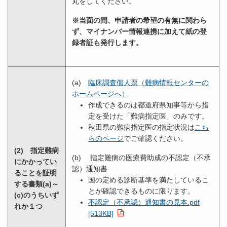
丸をしてください。
※当面の間、申請者の希望の有無に関わら
ず、マイナンバー情報連携に加えて紙の登
録者証も発行します。
(a)
臨床調査個人票（難病情報センターの
ホームページへ）
作成できるのは都道府県知事等から指
定を受けた「難病指定医」のみです。
秋田県の難病指定医の指定状況は
こち
らのページ
でご確認ください。
(2) 指定難病
(b) 指定難病の医療費助成の不認定（不承
にかかってい
認）通知書
ることを証明
国の定める診断基準を満たしているこ
する書類(a)～
とが確認できるものに限ります。
(c)のうちいず
不認定（不承認）通知書の見本.pdf
れか１つ
[513KB]