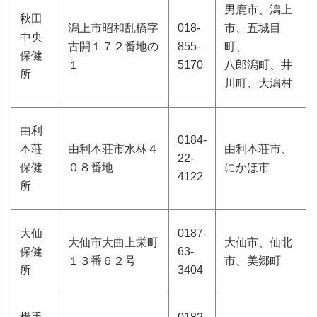
男鹿市、潟上
秋田
潟上市昭和乱橋字
018-
市、五城目
中央
古開１７２番地の
855-
町、
保健
１
5170
八郎潟町、井
所
川町、大潟村
由利
0184-
本荘
由利本荘市水林４
由利本荘市、
22-
保健
０８番地
にかほ市
4122
所
大仙
0187-
大仙市大曲上栄町
大仙市、仙北
保健
63-
１３番６２号
市、美郷町
所
3404