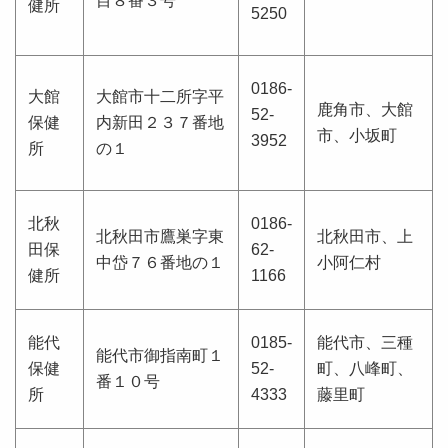
目８番３号
健所
5250
0186-
大館
大館市十二所字平
鹿角市、大館
52-
保健
内新田２３７番地
市、小坂町
3952
所
の１
北秋
0186-
北秋田市鷹巣字東
北秋田市、上
田保
62-
中岱７６番地の１
小阿仁村
健所
1166
能代
0185-
能代市、三種
能代市御指南町１
保健
52-
町、八峰町、
番１０号
所
4333
藤里町