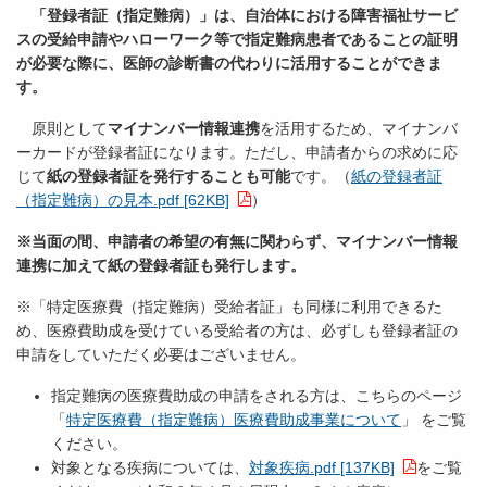
「登録者証（指定難病）」は、自治体における障害福祉サービ
スの受給申請やハローワーク等で指定難病患者であることの証明
が必要な際に、医師の診断書の代わりに活用することができま
す。
原則として
マイナンバー情報連携
を活用するため、マイナンバ
ーカードが登録者証になります。ただし、申請者からの求めに応
じて
紙の登録者証を発行することも可能
です。（
紙の登録者証
（指定難病）の見本.pdf [62KB]
）
※当面の間、申請者の希望の有無に関わらず、マイナンバー情報
連携に加えて紙の登録者証も発行します。
※「特定医療費（指定難病）受給者証」も同様に利用できるた
め、医療費助成を受けている受給者の方は、必ずしも登録者証の
申請をしていただく必要はございません。
指定難病の医療費助成の申請をされる方は、こちらのページ
「
特定医療費（指定難病）医療費助成事業について
」 をご覧
ください。
対象となる疾病については、
対象疾病.pdf [137KB]
をご覧