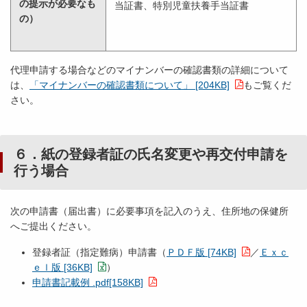
の提示が必要なも
当証書、特別児童扶養手当証書
の）
代理申請する場合などのマイナンバーの確認書類の詳細について
は、
「マイナンバーの確認書類について」 [204KB]
もご覧くだ
さい。
６．紙の登録者証の氏名変更や再交付申請を
行う場合
次の申請書（届出書）に必要事項を記入のうえ、住所地の保健所
へご提出ください。
登録者証（指定難病）申請書（
ＰＤＦ版 [74KB]
／
Ｅｘｃ
ｅｌ版 [36KB]
）
申請書記載例 .pdf[158KB]