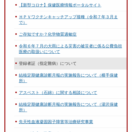
【新型コロナ】保健医療情報ポータルサイト
ＨＰＶワクチンキャッチアップ接種（令和７年３月ま
で）
ご存知ですか？化学物質過敏症
令和６年７月の大雨による災害の被災者に係る公費負担
医療の取扱いについて
登録者証（指定難病）について
結核定期健康診断月報の実施報告について（横手保健
所）
アスベスト（石綿）に関する相談について
結核定期健康診断月報の実施報告について（湯沢保健
所）
先天性血液凝固因子障害等治療研究事業