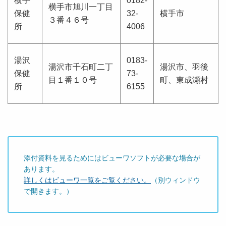
横手
0182-
横手市旭川一丁目
保健
32-
横手市
３番４６号
所
4006
湯沢
0183-
湯沢市千石町二丁
湯沢市、羽後
保健
73-
目１番１０号
町、東成瀬村
所
6155
添付資料を見るためにはビューワソフトが必要な場合が
あります。
詳しくはビューワ一覧をご覧ください。
（別ウィンドウ
で開きます。）