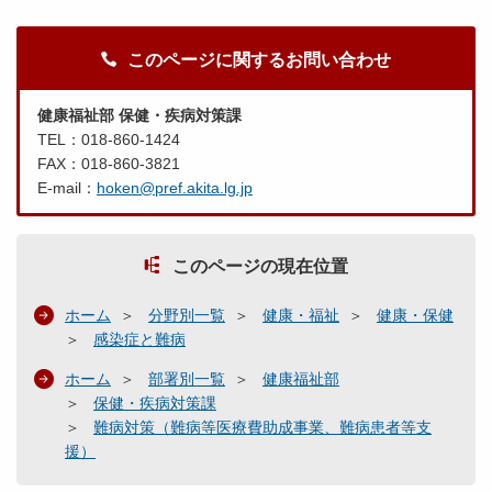
このページに関するお問い合わせ
健康福祉部 保健・疾病対策課
TEL：018-860-1424
FAX：018-860-3821
E-mail：
hoken@pref.akita.lg.jp
このページの現在位置
ホーム
分野別一覧
健康・福祉
健康・保健
感染症と難病
ホーム
部署別一覧
健康福祉部
保健・疾病対策課
難病対策（難病等医療費助成事業、難病患者等支
援）