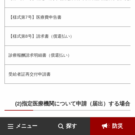
【様式第7号】医療費申告書
【様式第8号】請求書（償還払い）
診療報酬請求明細書（償還払い）
受給者証再交付申請書
(2)指定医療機関について申請（届出）する場合
《指定医療機関》関係
メニュー
探す
防災
Word
Excel
様式等（PDF版）