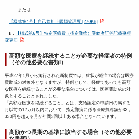
または
【様式第4号】自己負担上限額管理票 [270KB]
k．
【様式第6号】特定医療費（指定難病）受給者証等記載事項
変更届
高額な医療を継続することが必要な軽症者の特例
（その他必要な書類i）
平成27年1月から施行された新制度では、症状が軽症の場合は医療
費助成の対象外となりますが、特例として、軽症であっても高額
な医療を継続することが必要な場合については、医療費助成の対
象とすることとされました。
「高額な医療を継続すること」とは、支給認定の申請日の属する
月以前の12カ月以内において、指定難病に係る医療費総額が33，
330円を超える月が年間3回以上ある場合となっています。
高額かつ長期の基準に該当する場合（その他必要
な書類i）