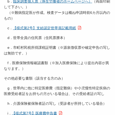
b．
臨床調査個人票（厚生労働省のホームページへ）
（両面印刷
して下さい。）
（※難病指定医が作成。検査データは概ね申請時前6カ月以内の
もの）
c．
【様式第2号】支給認定世帯員記載用紙
d．世帯全員の住民票（住民票謄本）
e．市町村民税所得課税証明書（※源泉徴収票や確定申告の写し
は無効です。）
f．医療保険情報確認書類（※加入医療保険により提出内容が異
なります。）
その他必要な書類（該当する方のみ）
g．世帯内に他に特定医療費（指定難病）や小児慢性特定疾病の
医療受給者証をお持ちの方がいる場合は、その受給者証の写し
h．介護保険被保険者証の写し（受診者が所持している場合）
i．
【様式第7号】医療費申告書