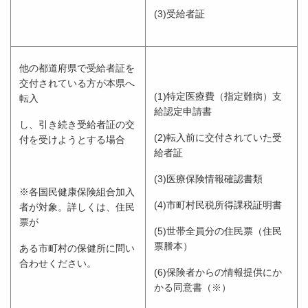
(3)受給者証
他の都道府県で受給者証を
交付されている方が本県へ
(1)特定医療費（指定難病）支
転入
給認定申請書
し、引き続き受給者証の交
(2)転入前に交付されていた受
付を受けようとする場合
給者証
(3)医療保険情報確認書類
※各国民健康保険組合加入
(4)市町村民税所得課税証明書
者が対象。詳しくは、住民
票が
(5)世帯全員分の住民票（住民
票謄本）
ある市町村の保健所に問い
合わせください。
(6)保険者からの情報提供にか
かる同意書（※）