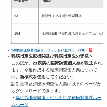
告示番号
旧病名
63
特発性血小板減少性紫斑病
154
徐波睡眠期持続性棘徐波を示すてんかん性
348疾病医療費助成リーフレットA4版PDF [300KB]
難病指定医療機関及び難病指定医の皆様へ
このほか、
21疾病の
臨床調査個人票が改正
され
ます。今後作成する臨床調査個人票について
は、
新様式を使用してください
。
診断基準及び臨床調査個人票は以下のページか
らダウンロードできます。
・
厚生労働省健康・生活衛生局難病対策課ホー
ムページ