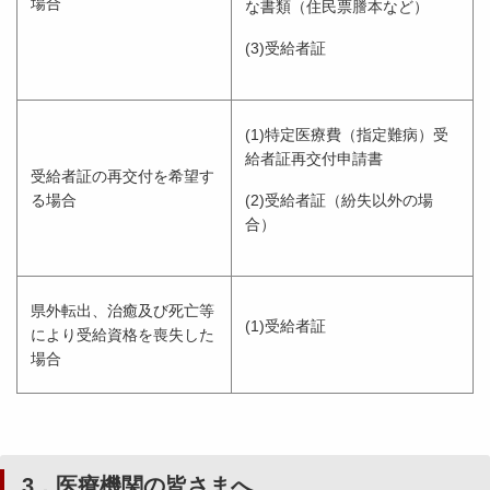
場合
な書類（住民票謄本など）
(3)受給者証
(1)特定医療費（指定難病）受
給者証再交付申請書
受給者証の再交付を希望す
る場合
(2)受給者証（紛失以外の場
合）
県外転出、治癒及び死亡等
(1)受給者証
により受給資格を喪失した
場合
3．医療機関の皆さまへ