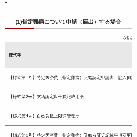
(1)指定難病について申請（届出）する場合
《指定
様式等
【様式第1号】特定医療費（指定難病）支給認定申請書 記入例含
【様式第2号】支給認定世帯員記載用紙
【様式第4号】自己負担上限額管理票
【様式第6号】特定医療費（指定難病）受給者証等記載事項変更届