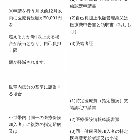
給認定申請書
※申請を行う月以前12月以
内に医療費総額が50,001円
(2)自己負担上限額管理票又は
を
医療費申告書と領収書（写しも
可）
超える月が6回以上ある場
合が該当となり、自己負担
(3)受給者証
上限
額が軽減されます。
世帯内按分の基準に該当す
る場合
(1)特定医療費（指定難病）支
給認定申請書
※世帯内（同一の医療保険
(2)医療保険情報確認書類
加入者）に複数の指定難病
又は
(3)同一健康保険加入者の特定
医療費受給者証又は小児