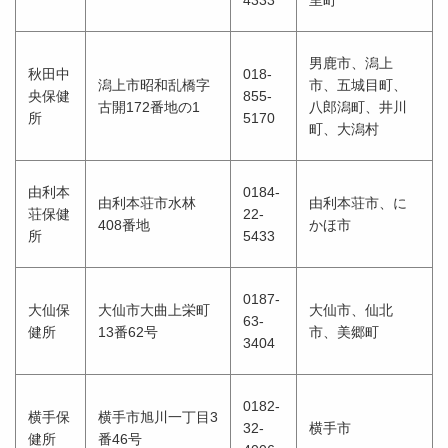
男鹿市、潟上
秋田中
018-
潟上市昭和乱橋字
市、五城目町、
央保健
855-
古開172番地の1
八郎潟町、井川
所
5170
町、大潟村
由利本
0184-
由利本荘市水林
由利本荘市、に
荘保健
22-
408番地
かほ市
所
5433
0187-
大仙保
大仙市大曲上栄町
大仙市、仙北
63-
健所
13番62号
市、美郷町
3404
0182-
横手保
横手市旭川一丁目3
32-
横手市
健所
番46号