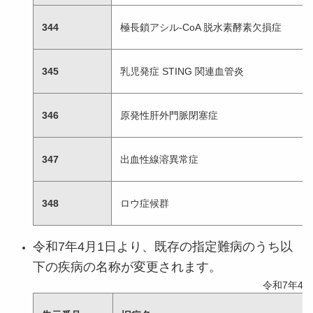
344
極長鎖アシル-CoA 脱水素酵素欠損症
345
乳児発症 STING 関連血管炎
346
原発性肝外門脈閉塞症
347
出血性線溶異常症
348
ロウ症候群
令和7
年4月1日より、既存の指定難病のうち以
下の疾病の名称が変更されます。
令和7年4