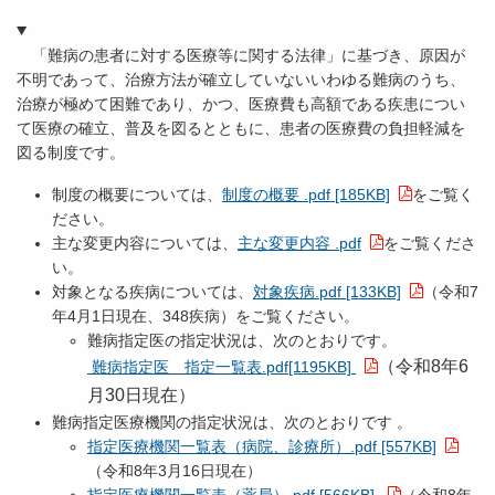
「難病の患者に対する医療等に関する法律」に基づき、原因が
不明であって、治療方法が確立していないいわゆる難病のうち、
治療が極めて困難であり、かつ、医療費も高額である疾患につい
て医療の確立、普及を図るとともに、患者の医療費の負担軽減を
図る制度です。
制度の概要については、
制度の概要 .pdf [185KB]
をご覧く
ださい。
主な変更内容については、
主な変更内容 .pdf
をご覧くださ
い。
対象となる疾病については、
対象疾病.pdf [133KB]
（令和7
年4月1日現在、348疾病）をご覧ください。
難病指定医の指定状況は、次のとおりです。
（令和8年6
難病指定医 指定一覧表.pdf[1195KB]
月30日現在）
難病指定医療機関の指定状況は、次のとおりです 。
指定医療機関一覧表（病院、診療所）.pdf [557KB]
（令和8年3月16日現在）
指定医療機関一覧表（薬局）.pdf [566KB]
（令和8年