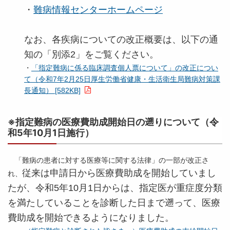
・
難病情報センターホームページ
なお、各疾病についての改正概要は、以下の通
知の「別添2」をご覧ください。
・
「指定難病に係る臨床調査個人票について」の改正につい
て（令和7年2月25日厚生労働省健康・生活衛生局難病対策課
長通知） [582KB]
※指定難病の医療費助成開始日の遡りについて（令
和5年10月1日施行）
「難病の患者に対する医療等に関する法律」の一部が改正さ
従来は申請日から医療費助成を開始していまし
れ、
たが、
令和5年10月1日からは、指定医が重症度分類
を満たしていることを診断した日まで遡って、医療
費助成を開始できるようになりました。