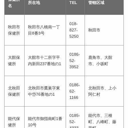
所在地
TEL
管轄区域
名
018-
秋田市
秋田市八橋南一丁
827-
秋田市
保健所
目8番3号
5250
0186-
大館保
大館市十二所字平
鹿角市、大館
52-
健所
内新田237番地の1
市、小坂町
3952
0186-
北秋田
北秋田市鷹巣字東
北秋田市、上小
62-
保健所
中岱76番地の1
阿仁村
1166
0185-
能代市、三種
能代保
能代市御指南町1番
52-
町、八峰町、藤
健所
10号
4333
里町