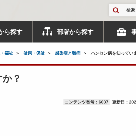
検索
から探す
部署から探す
康・福祉
健康・保健
感染症と難病
ハンセン病を知ってい
すか？
コンテンツ番号：6037
更新日：
20