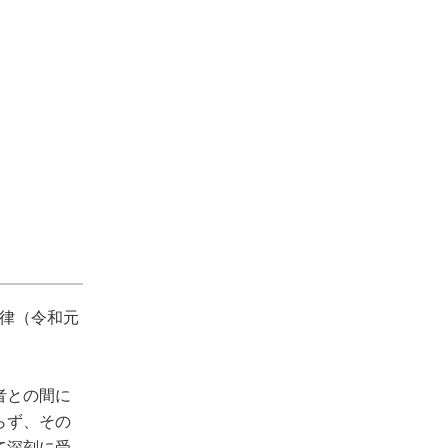
法律（令和元
者との間に
らず、その
て深刻に受