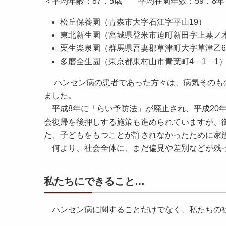
＜平均年齢：87．5歳 平均在園年数：59．8年
松丘保養園（青森市大字石江字平山19
東北新生園（宮城県登米市迫町新田字上葉ノ木
栗生楽泉園（群馬県吾妻郡草津町大字草津乙6
多磨全生園（東京都東村山市青葉町4－1－
ハンセン病の患者であった方々は、病気そのもの
ました。
平成8年に「らい予防法」が廃止され、平成20
会復帰を後押しする施策も進められていますが、
た、子どもをもつことが許されなかったために家
何より、社会全体に、まだ偏見や差別などが残っ
私たちにできること…
ハンセン病に関することだけでなく、私たちの