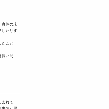
、身体の末
形したりす
ったこと
は長い間
てまれで
生事情が悪