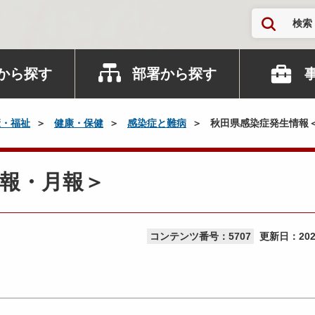
検索
から探す
部署から探す
康・福祉
健康・保健
感染症と難病
秋田県感染症発生情報
報・月報＞
コンテンツ番号：5707
更新日：
20