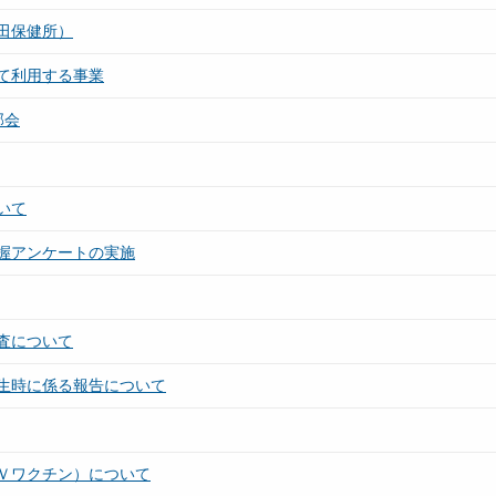
田保健所）
て利用する事業
部会
いて
握アンケートの実施
査について
生時に係る報告について
Ｖワクチン）について