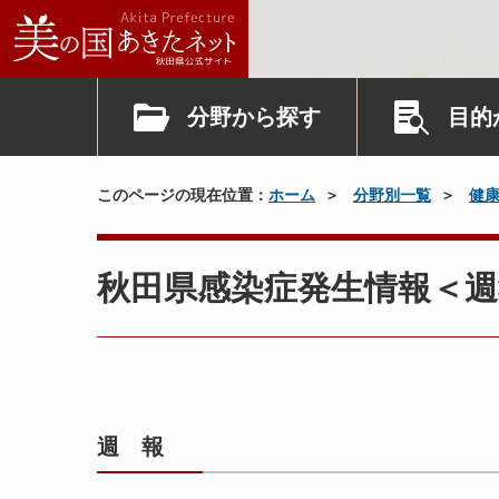
分野から探す
目的
このページの現在位置：
ホーム
分野別一覧
健
秋田県感染症発生情報＜週
週 報