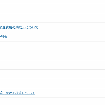
検査費用の助成』について
分科会
成にかかる様式について