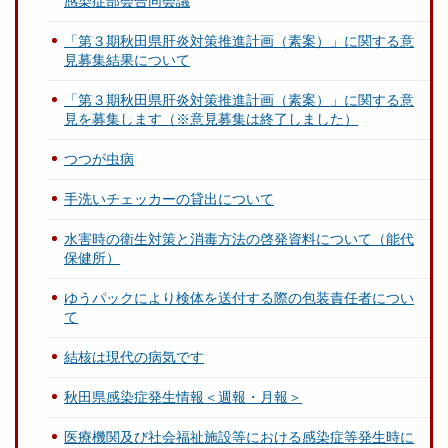
感染症部会合同会議
「第３期秋田県肝炎対策推進計画（素案）」に関する意
見募集結果について
「第３期秋田県肝炎対策推進計画（素案）」に関する意
見を募集します（※意見募集は終了しました）
つつが虫病
手洗いチェッカーの貸出について
水害時の衛生対策と消毒方法の啓発資料について（能代
保健所）
ゆうパックにより検体を送付する際の包装責任者につい
て
結核は現代の病気です
秋田県感染症発生情報＜週報・月報＞
医療機関及び社会福祉施設等における感染症等発生時に