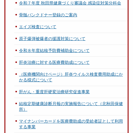
令和７年度 秋田県健康づくり審議会 感染症対策分科会
骨髄バンクドナー登録のご案内
エイズ検査について
原子爆弾被爆者の援護対策について
令和８年度結核予防費補助金について
肝炎治療に対する医療費助成について
（医療機関向けページ）肝炎ウイルス検査費用助成にか
かる様式について
肝がん・重度肝硬変治療研究促進事業
結核定期健康診断月報の実施報告について（北秋田保健
所）
マイナンバーカードを医療費助成の受給者証として利用
する事業