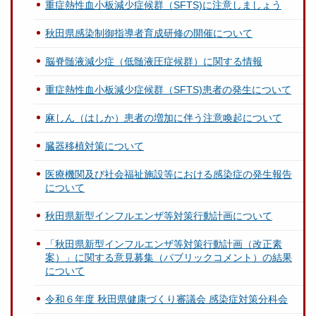
重症熱性血小板減少症候群（SFTS)に注意しましょう
秋田県感染制御指導者育成研修の開催について
脳脊髄液減少症（低髄液圧症候群）に関する情報
重症熱性血小板減少症候群（SFTS)患者の発生について
麻しん（はしか）患者の増加に伴う注意喚起について
臓器移植対策について
医療機関及び社会福祉施設等における感染症の発生報告
について
秋田県新型インフルエンザ等対策行動計画について
「秋田県新型インフルエンザ等対策行動計画（改正素
案）」に関する意見募集（パブリックコメント）の結果
について
令和６年度 秋田県健康づくり審議会 感染症対策分科会