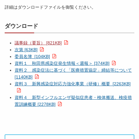
詳細はダウンロードファイルを御覧ください。
ダウンロード
議事録（要旨） [821KB]
次第 [63KB]
委員名簿 [104KB]
資料１ 秋田県感染症発生情報＜週報＞ [374KB]
資料２ 感染症法に基づく「医療措置協定」締結等について
[1140KB]
資料３ 新興感染症対応力強化事業（研修）概要 [2263KB]
資料４ 新型インフルエンザ疑似症患者・検体搬送、検疫措
置訓練概要 [2278KB]