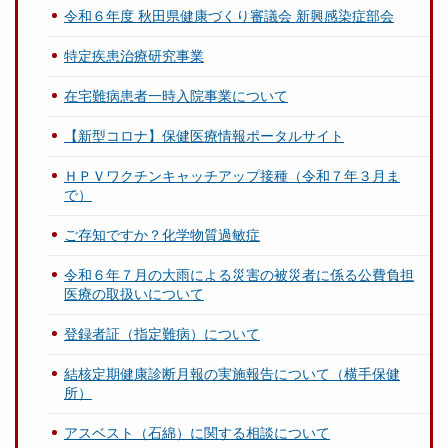
令和６年度 秋田県健康づくり審議会 新興感染症部会
特定疾患治療研究事業
在宅難病患者一時入院事業について
【新型コロナ】保健医療情報ポータルサイト
ＨＰＶワクチンキャッチアップ接種（令和７年３月ま
で）
ご存知ですか？化学物質過敏症
令和６年７月の大雨による災害の被災者に係る公費負担
医療の取扱いについて
登録者証（指定難病）について
結核定期健康診断月報の実施報告について（横手保健
所）
アスベスト（石綿）に関する相談について