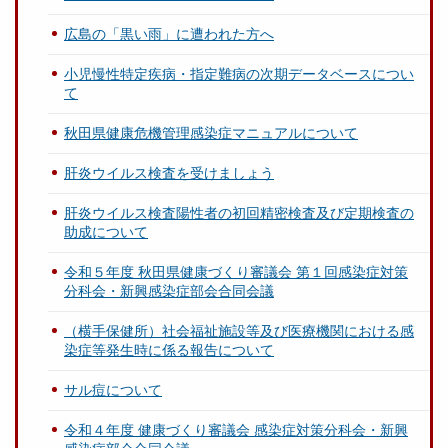
広島の「黒い雨」に遭われた方へ
小児慢性特定疾病・指定難病の次期データベースについ
て
秋田県健康危機管理感染症マニュアルについて
肝炎ウイルス検査を受けましょう
肝炎ウイルス検査陽性者の初回精密検査及び定期検査の
助成について
令和５年度 秋田県健康づくり審議会 第１回感染症対策
分科会・新興感染症部会合同会議
（横手保健所）社会福祉施設等及び医療機関における感
染症等発生時に係る報告について
サル痘について
令和４年度 健康づくり審議会 感染症対策分科会・新興