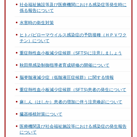
社会福祉施設等及び医療機関における感染症等発生時に
係る報告について
水害時の衛生対策
ヒトパピローマウイルス感染症の予防接種（ＨＰＶワク
チン）について
重症熱性血小板減少症候群（SFTS)に注意しましょう
秋田県感染制御指導者育成研修の開催について
脳脊髄液減少症（低髄液圧症候群）に関する情報
重症熱性血小板減少症候群（SFTS)患者の発生について
麻しん（はしか）患者の増加に伴う注意喚起について
臓器移植対策について
医療機関及び社会福祉施設等における感染症の発生報告
について