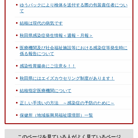
ゆうパックにより検体を送付する際の包装責任者につい
て
結核は現代の病気です
秋田県感染症発生情報＜週報・月報＞
医療機関及び社会福祉施設等における感染症等発生時に
係る報告について
感染性胃腸炎にご注意を！！
秋田県にはエイズカウセリング制度があります！
結核指定医療機関について
正しい手洗いの方法 ～感染症の予防のために～
保健所（地域振興局福祉環境部）一覧
このページを見ている人がよく見ているページ