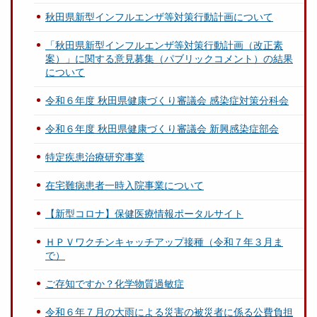
秋田県新型インフルエンザ等対策行動計画について
「秋田県新型インフルエンザ等対策行動計画（改正素
案）」に関する意見募集（パブリックコメント）の結果
について
令和６年度 秋田県健康づくり審議会 感染症対策分科会
令和６年度 秋田県健康づくり審議会 新興感染症部会
特定疾患治療研究事業
在宅難病患者一時入院事業について
【新型コロナ】保健医療情報ポータルサイト
ＨＰＶワクチンキャッチアップ接種（令和７年３月ま
で）
ご存知ですか？化学物質過敏症
令和６年７月の大雨による災害の被災者に係る公費負担