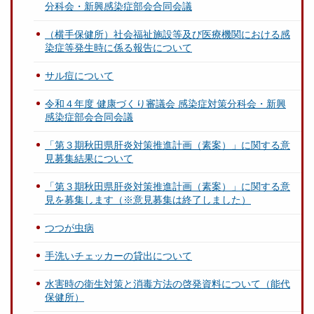
分科会・新興感染症部会合同会議
（横手保健所）社会福祉施設等及び医療機関における感
染症等発生時に係る報告について
サル痘について
令和４年度 健康づくり審議会 感染症対策分科会・新興
感染症部会合同会議
「第３期秋田県肝炎対策推進計画（素案）」に関する意
見募集結果について
「第３期秋田県肝炎対策推進計画（素案）」に関する意
見を募集します（※意見募集は終了しました）
つつが虫病
手洗いチェッカーの貸出について
水害時の衛生対策と消毒方法の啓発資料について（能代
保健所）