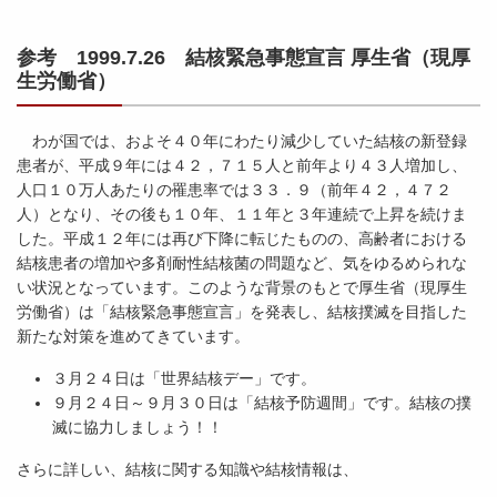
参考 1999.7.26 結核緊急事態宣言 厚生省（現厚
生労働省）
わが国では、およそ４０年にわたり減少していた結核の新登録
患者が、平成９年には４２，７１５人と前年より４３人増加し、
人口１０万人あたりの罹患率では３３．９（前年４２，４７２
人）となり、その後も１０年、１１年と３年連続で上昇を続けま
した。平成１２年には再び下降に転じたものの、高齢者における
結核患者の増加や多剤耐性結核菌の問題など、気をゆるめられな
い状況となっています。このような背景のもとで厚生省（現厚生
労働省）は「結核緊急事態宣言」を発表し、結核撲滅を目指した
新たな対策を進めてきています。
３月２４日は「世界結核デー」です。
９月２４日～９月３０日は「結核予防週間」です。結核の撲
滅に協力しましょう！！
さらに詳しい、結核に関する知識や結核情報は、