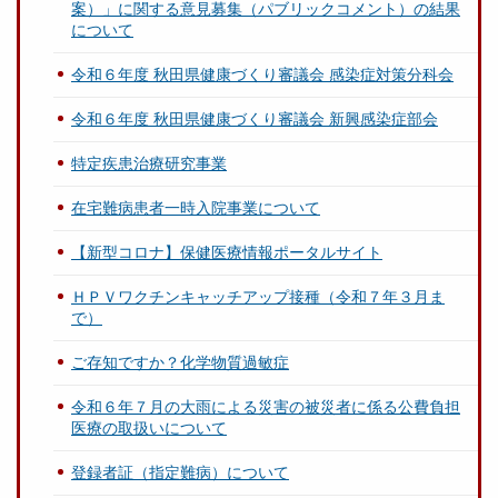
案）」に関する意見募集（パブリックコメント）の結果
について
令和６年度 秋田県健康づくり審議会 感染症対策分科会
令和６年度 秋田県健康づくり審議会 新興感染症部会
特定疾患治療研究事業
在宅難病患者一時入院事業について
【新型コロナ】保健医療情報ポータルサイト
ＨＰＶワクチンキャッチアップ接種（令和７年３月ま
で）
ご存知ですか？化学物質過敏症
令和６年７月の大雨による災害の被災者に係る公費負担
医療の取扱いについて
登録者証（指定難病）について