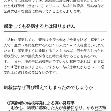
の９０％は肺結核ですが、結核菌は肺以外の臓器もおかします。
たとえば脊椎（せきつい）カリエス、結核性胸膜炎、腎結核など
全身の様々な臓器に病巣ができることがあります。
感染しても発病するとは限りません
結核に感染しても、普通は免疫の働きで発病を防ぎ、感染した
人で一生のうちに発病するのは１０人に１～２人程度といわれて
います。感染後すぐに発病することもあれば、何十年もじっと休
眠状態で、体の抵抗力が衰えた時に発病することもあるので
す。 また、痰の中に結核菌がでていない状態であれば、他者に
うつす恐れはありません。ですから、結核患者だからといって必
要以上に避ける必要はないのです。
結核はなぜ再び増えてしまったのでしょうか
①高齢者の結核再発による高い発病率
むかし、結核に感染した人が高齢になり、からだの抵