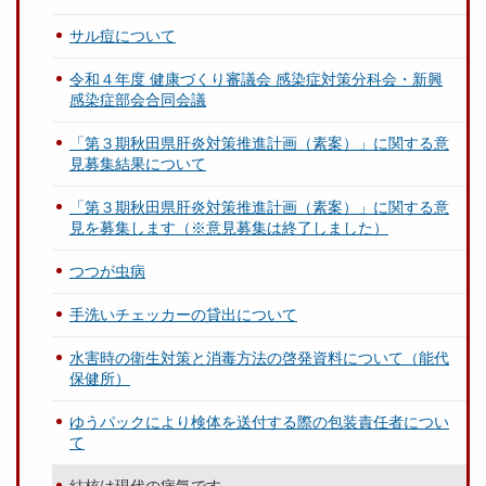
サル痘について
令和４年度 健康づくり審議会 感染症対策分科会・新興
感染症部会合同会議
「第３期秋田県肝炎対策推進計画（素案）」に関する意
見募集結果について
「第３期秋田県肝炎対策推進計画（素案）」に関する意
見を募集します（※意見募集は終了しました）
つつが虫病
手洗いチェッカーの貸出について
水害時の衛生対策と消毒方法の啓発資料について（能代
保健所）
ゆうパックにより検体を送付する際の包装責任者につい
て