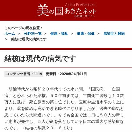
このページの現在位置：
ホーム
分野別一覧
健康・福祉
健康・保健
感染症と難病
結核は現代の病気です
結核は現代の病気です
コンテンツ番号：1119
更新日：
2020年04月01日
明治時代から昭和２０年代までの永い間、「国民病」「亡国
病」と恐れられた結核。５０年前までは、年間死亡者数も１０数
万人に及び、死亡原因の第１位でした。医療や生活水準の向上に
より、薬を飲めば完治できる時代になりましたが、過去の病気と
思っていたら大間違いです。今でも全国では１日に５０人の新し
い患者が発生し、５人が命を落としている日本の重大な感染症な
のです。（結核の常識２０１６より）