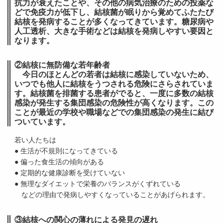
抗力が衰えたことや、その他の病気治療のための投薬な
どで免疫力が低下し、結核菌が眠りから覚めてふたたび
結核を発病することが多くなってきています。糖尿病や
人工透析、大きな手術などは結核を発病しやすい要因と
なります。
②結核に無防備な若年齢者
今日のほとんどの若者は結核に感染していないため、
いつでも他人に結核をうつされる危険にさらされていま
す。結核菌を排菌する患者がでると、一度に多数の結核
感染が発生する集団感染の危険性が高くなります。この
ことが最近の学校や職場などでの集団感染の発生に結び
ついています。
若い人たちは
● 生活が不規則になってきている
● 偏った食生活の傾向がある
● 定期的な健康診断を受けていない
● 無理なダイエットで栄養のバランスがくずれている
などの理由で発病しやすくなっていることがあげられます。
③結核への関心の薄れによる発見の遅れ