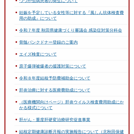
つつが虫病患者の発生について
妊娠を予定している女性等に対する『風しん抗体検査費
用の助成』について
令和７年度 秋田県健康づくり審議会 感染症対策分科会
骨髄バンクドナー登録のご案内
エイズ検査について
原子爆弾被爆者の援護対策について
令和８年度結核予防費補助金について
肝炎治療に対する医療費助成について
（医療機関向けページ）肝炎ウイルス検査費用助成にか
かる様式について
肝がん・重度肝硬変治療研究促進事業
結核定期健康診断月報の実施報告について（北秋田保健