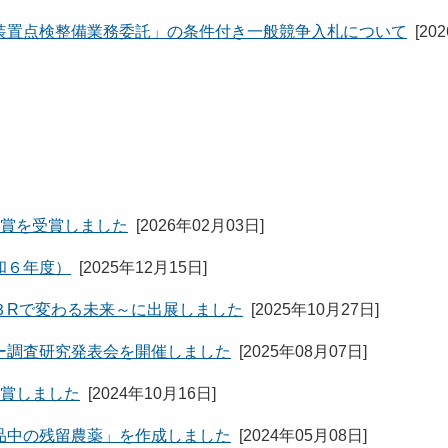
装置点検整備業務委託」の条件付き一般競争入札について
[
20
文賞を受賞しました
[
2026年02月03日
]
和６年度）
[
2025年12月15日
]
３Rで変わる未来～に出展しました
[
2025年10月27日
]
ー調査研究発表会を開催しました
[
2025年08月07日
]
受賞しました
[
2024年10月16日
]
品中の残留農薬」を作成しました
[
2024年05月08日
]