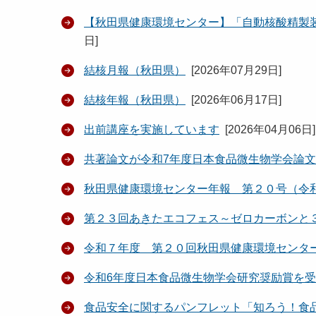
【秋田県健康環境センター】「自動核酸精製
日
]
結核月報（秋田県）
[
2026年07月29日
]
結核年報（秋田県）
[
2026年06月17日
]
出前講座を実施しています
[
2026年04月06日
]
共著論文が令和7年度日本食品微生物学会論
秋田県健康環境センター年報 第２０号（令
第２３回あきたエコフェス～ゼロカーボンと
令和７年度 第２０回秋田県健康環境センタ
令和6年度日本食品微生物学会研究奨励賞を
食品安全に関するパンフレット「知ろう！食