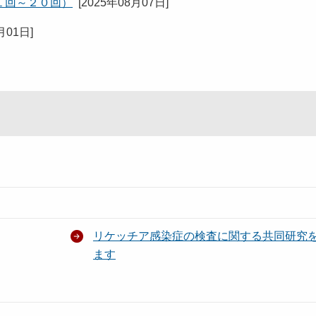
１回～２０回）
[
2025年08月07日
]
月01日
]
リケッチア感染症の検査に関する共同研究
ます