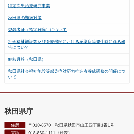
特定疾患治療研究事業
秋田県の難病対策
登録者証（指定難病）について
社会福祉施設等及び医療機関における感染症等発生時に係る報
告について
結核月報（秋田県）
秋田県社会福祉施設等感染症対応力推進者養成研修の開催につ
いて
秋田県庁
住所
〒010-8570 秋田県秋田市山王四丁目1番1号
電話
018-860-1111（代表）