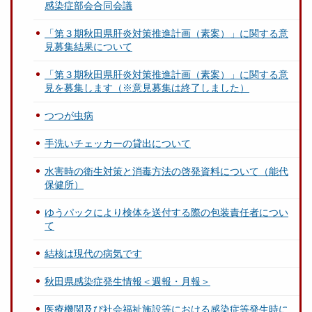
感染症部会合同会議
「第３期秋田県肝炎対策推進計画（素案）」に関する意
見募集結果について
「第３期秋田県肝炎対策推進計画（素案）」に関する意
見を募集します（※意見募集は終了しました）
つつが虫病
手洗いチェッカーの貸出について
水害時の衛生対策と消毒方法の啓発資料について（能代
保健所）
ゆうパックにより検体を送付する際の包装責任者につい
て
結核は現代の病気です
秋田県感染症発生情報＜週報・月報＞
医療機関及び社会福祉施設等における感染症等発生時に