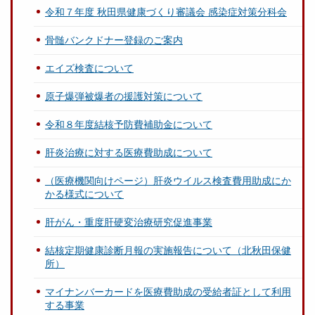
令和７年度 秋田県健康づくり審議会 感染症対策分科会
骨髄バンクドナー登録のご案内
エイズ検査について
原子爆弾被爆者の援護対策について
令和８年度結核予防費補助金について
肝炎治療に対する医療費助成について
（医療機関向けページ）肝炎ウイルス検査費用助成にか
かる様式について
肝がん・重度肝硬変治療研究促進事業
結核定期健康診断月報の実施報告について（北秋田保健
所）
マイナンバーカードを医療費助成の受給者証として利用
する事業