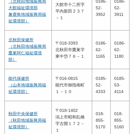
（北秋田地域振興局
0186-
0186-
大館市十二所字
大館福祉環境部
52-
52-
平内新田２３７
兼鹿角地域振興局福
3952
3911
－１
祉環境部）
北秋田保健所
〒018-3393
0186-
0186-
（北秋田地域振興局
北秋田市鷹巣字
62-
62-
鷹巣阿仁福祉環境
東中岱７６－１
1165
1180
部）
能代保健所
〒016-0815
0185-
0185-
（山本地域振興局福
能代市御指南町
52-
53-
祉環境部）
１－１０
4333
4114
〒018-1402
秋田中央保健所
018-
018-
潟上市昭和乱橋
（秋田地域振興局福
855-
855-
字古開１７２－
祉環境部）
5170
5160
１