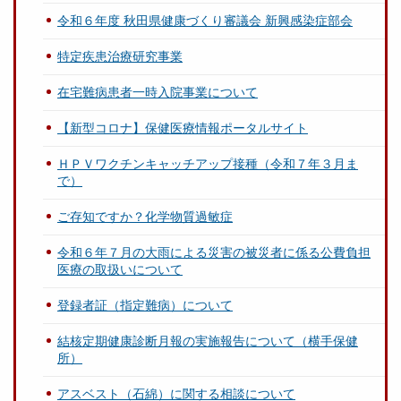
令和６年度 秋田県健康づくり審議会 新興感染症部会
特定疾患治療研究事業
在宅難病患者一時入院事業について
【新型コロナ】保健医療情報ポータルサイト
ＨＰＶワクチンキャッチアップ接種（令和７年３月ま
で）
ご存知ですか？化学物質過敏症
令和６年７月の大雨による災害の被災者に係る公費負担
医療の取扱いについて
登録者証（指定難病）について
結核定期健康診断月報の実施報告について（横手保健
所）
アスベスト（石綿）に関する相談について