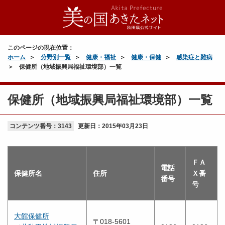
このページの現在位置：
ホーム
分野別一覧
健康・福祉
健康・保健
感染症と難病
保健所（地域振興局福祉環境部）一覧
保健所（地域振興局福祉環境部）一覧
コンテンツ番号：3143
更新日：
2015年03月23日
ＦＡ
電話
保健所名
住所
Ｘ番
番号
号
大館保健所
〒018-5601