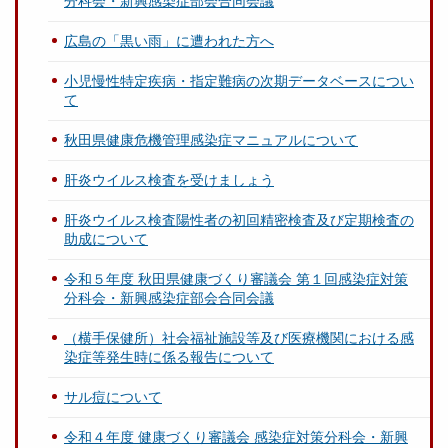
分科会・新興感染症部会合同会議
広島の「黒い雨」に遭われた方へ
小児慢性特定疾病・指定難病の次期データベースについ
て
秋田県健康危機管理感染症マニュアルについて
肝炎ウイルス検査を受けましょう
肝炎ウイルス検査陽性者の初回精密検査及び定期検査の
助成について
令和５年度 秋田県健康づくり審議会 第１回感染症対策
分科会・新興感染症部会合同会議
（横手保健所）社会福祉施設等及び医療機関における感
染症等発生時に係る報告について
サル痘について
令和４年度 健康づくり審議会 感染症対策分科会・新興