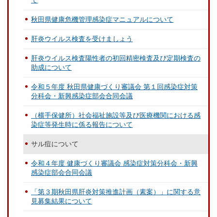
て
秋田県健康危機管理感染症マニュアルについて
肝炎ウイルス検査を受けましょう
肝炎ウイルス検査陽性者の初回精密検査及び定期検査の
助成について
令和５年度 秋田県健康づくり審議会 第１回感染症対策
分科会・新興感染症部会合同会議
（横手保健所）社会福祉施設等及び医療機関における感
染症等発生時に係る報告について
サル痘について
令和４年度 健康づくり審議会 感染症対策分科会・新興
感染症部会合同会議
「第３期秋田県肝炎対策推進計画（素案）」に関する意
見募集結果について