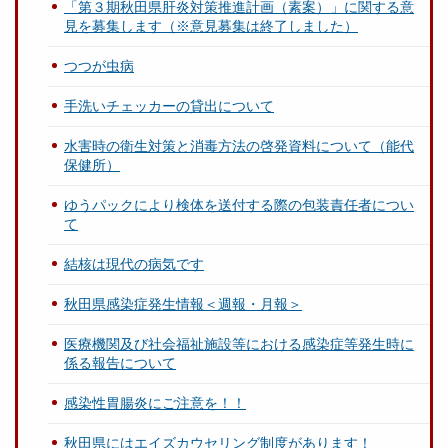
「第３期秋田県肝炎対策推進計画（素案）」に関する意
見を募集します（※意見募集は終了しました）
つつが虫病
手洗いチェッカーの貸出について
水害時の衛生対策と消毒方法の啓発資料について（能代
保健所）
ゆうパックにより検体を送付する際の包装責任者につい
て
結核は現代の病気です
秋田県感染症発生情報＜週報・月報＞
医療機関及び社会福祉施設等における感染症等発生時に
係る報告について
感染性胃腸炎にご注意を！！
秋田県にはエイズカウセリング制度があります！