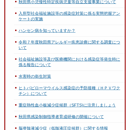
秋田県小児慢性特定疾病児童等自立支援事業について
入所型社会福祉施設等の感染症対策に係る実態把握アン
ケートの実施
ハンセン病を知っていますか？
令和７年度秋田県アレルギー疾患診療に関する調査につ
いて
社会福祉施設等及び医療機関における感染症等発生時に
係る報告について
水害時の衛生対策
ヒトパピローマウイルス感染症の予防接種（ＨＰＶワク
チン）について
重症熱性血小板減少症候群（SFTS)に注意しましょう
秋田県感染制御指導者育成研修の開催について
脳脊髄液減少症（低髄液圧症候群）に関する情報