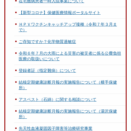
在宅難病患者一時入院事業について
【新型コロナ】保健医療情報ポータルサイト
ＨＰＶワクチンキャッチアップ接種（令和７年３月ま
で）
ご存知ですか？化学物質過敏症
令和６年７月の大雨による災害の被災者に係る公費負担
医療の取扱いについて
登録者証（指定難病）について
結核定期健康診断月報の実施報告について（横手保健
所）
アスベスト（石綿）に関する相談について
結核定期健康診断月報の実施報告について（湯沢保健
所）
先天性血液凝固因子障害等治療研究事業