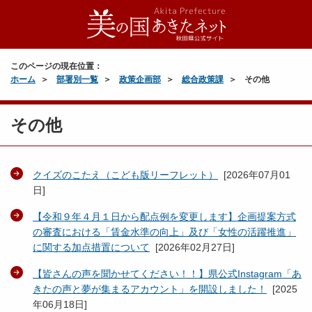
このページの現在位置：
ホーム
部署別一覧
政策企画部
総合政策課
その他
その他
クイズのこたえ（こども版リーフレット）
[
2026年07月01
日
]
【令和９年４月１日から配点例を変更します】企画提案方式
の審査における「賃金水準の向上」及び「女性の活躍推進」
に関する加点措置について
[
2026年02月27日
]
【皆さんの声を聞かせてください！！】県公式Instagram「あ
きたの声と夢が集まるアカウント」を開設しました！
[
2025
年06月18日
]