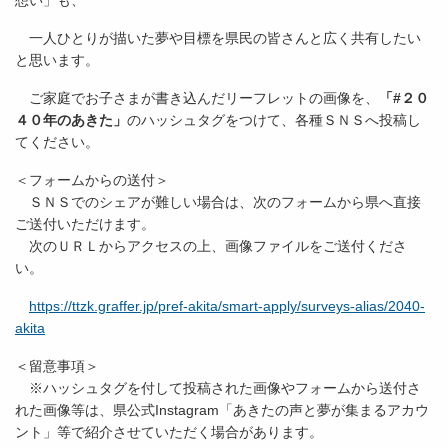
一人ひとりが描いた夢や目標を県民の皆さんと広く共有したい
と思います。
ご家庭でお子さまが書き込んだリーフレットの画像を、
「#２０
４０年のあきた」
のハッシュタグをつけて、各種ＳＮＳへ投稿し
てください。
＜フォームからの送付＞
ＳＮＳでのシェアが難しい場合は、次のフォームから県へ直接
ご送付いただけます。
次のＵＲＬからアクセスの上、画像ファイルをご送付くださ
い。
https://ttzk.graffer.jp/pref-akita/smart-apply/surveys-alias/2040-
akita
＜留意事項＞
※ハッシュタグを付して投稿された画像やフォームから送付さ
れた画像等は、県公式Instagram「あきたの声と夢が集まるアカウ
ント」等で紹介させていただく場合があります。