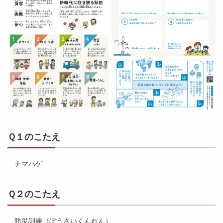
Ｑ１のこたえ
ナマハゲ
Ｑ２のこたえ
防災訓練（ぼうさいくんれん）