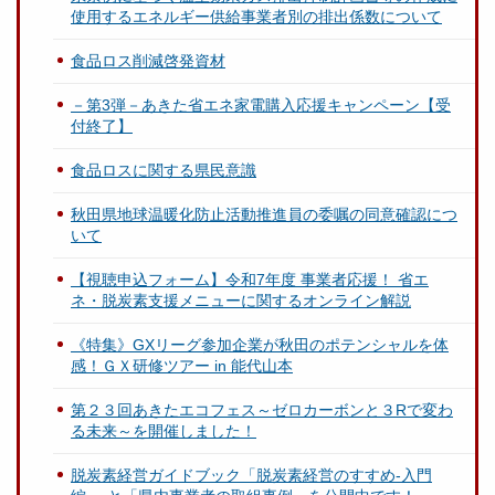
使用するエネルギー供給事業者別の排出係数について
食品ロス削減啓発資材
－第3弾－あきた省エネ家電購入応援キャンペーン【受
付終了】
食品ロスに関する県民意識
秋田県地球温暖化防止活動推進員の委嘱の同意確認につ
いて
【視聴申込フォーム】令和7年度 事業者応援！ 省エ
ネ・脱炭素支援メニューに関するオンライン解説
《特集》GXリーグ参加企業が秋田のポテンシャルを体
感！ＧＸ研修ツアー in 能代山本
第２３回あきたエコフェス～ゼロカーボンと３Rで変わ
る未来～を開催しました！
脱炭素経営ガイドブック「脱炭素経営のすすめ-入門