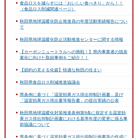
食品ロスを減らすには「おいしい食べきり」から！！
（食品ロス削減関連ページ）
秋田県地球温暖化防止推進員の年度活動実績報告につい
て
秋田県地球温暖化防止活動推進センターに関する情報
【カーボンニュートラルへの挑戦！】県内事業者の脱炭
素化に向けた取組事例をご紹介！！
【節約の見える化篇】快適な秋田の住まい
秋田県食品ロス削減推進協議会
県条例に基づく「温室効果ガス排出抑制計画書」及び
「温室効果ガス排出量等報告書」の提出実績の公表
秋田県地球温暖化対策推進条例第9条に規定する温室効
果ガス排出抑制計画書における基準年度の変更に係る事
前協議について
県条例に基づく温室効果ガス排出抑制計画書等の作成に