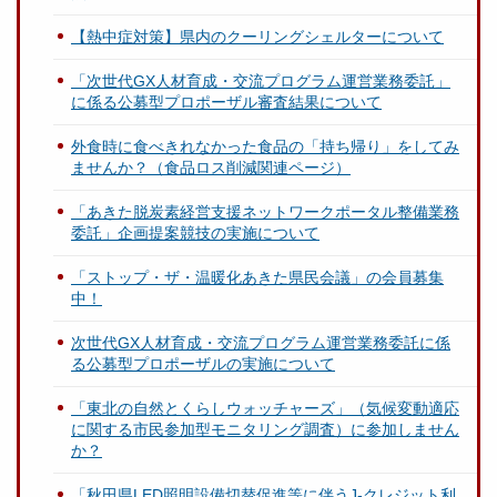
【熱中症対策】県内のクーリングシェルターについて
「次世代GX人材育成・交流プログラム運営業務委託」
に係る公募型プロポーザル審査結果について
外食時に食べきれなかった食品の「持ち帰り」をしてみ
ませんか？（食品ロス削減関連ページ）
「あきた脱炭素経営支援ネットワークポータル整備業務
委託」企画提案競技の実施について
「ストップ・ザ・温暖化あきた県民会議」の会員募集
中！
次世代GX人材育成・交流プログラム運営業務委託に係
る公募型プロポーザルの実施について
「東北の自然とくらしウォッチャーズ」（気候変動適応
に関する市民参加型モニタリング調査）に参加しません
か？
「秋田県LED照明設備切替促進等に伴うJ-クレジット利