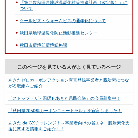
「第２次秋田県地球温暖化対策推進計画（改定版）」に
ついて
クールビズ・ウォームビズの通年化について
秋田県地球温暖化防止活動推進センター
秋田市環境部環境総務課
このページを見ている人がよく見ているページ
あきたゼロカーボンアクション宣言登録事業者と脱炭素につな
がる取組をご紹介！
「ストップ・ザ・温暖化あきた県民会議」の会員募集中！
『秋田県2050年カーボンニュートラル』を宣言しました！
あきた de GXチャレンジ！～事業者向けの省エネ・脱炭素化支
援に関する情報をご紹介！！