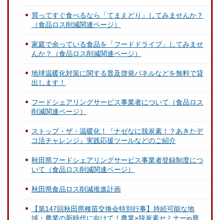
買ってすぐ食べるなら「てまえどり」してみませんか？
（食品ロス削減関連ページ）
家庭で余っている食品を「フードドライブ」してみませ
んか？（食品ロス削減関連ページ）
地球温暖化対策に関する普及啓発パネルなどを無料で貸
出します！
フードシェアリングサービス事業者について（食品ロス
削減関連ページ）
ストップ・ザ・温暖化！『ナゼなに脱炭素！？あきたデ
コ活チャレンジ』実践応援ツールなどのご紹介
秋田県フードシェアリングサービス事業者登録制度につ
いて（食品ロス削減関連ページ）
秋田県食品ロス削減推進計画
【第147回秋田県種苗交換会特別行事】持続可能な地
域・農業の新時代に向けて！農業×脱炭素セミナーin鹿