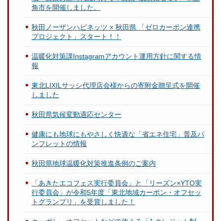
角市を開催しました。
秋田ノーザンハピネッツ × 秋田県 「ゼロカーボン連携
プロジェクト」スタート！！
温暖化対策課Instagramアカウント運用方針に関する情
報
東北LIXILサッシ代理店会様からの寄附金贈呈式を開催
しました
秋田県気候変動適応センター
健康にも地球にもやさしく快適な「省エネ住宅」普及パ
ンフレットの情報
秋田県地球温暖化対策推進条例のご案内
「あきたエコフェス実行委員会」と「リーズン×YTO実
行委員会」が令和5年度「東北地域カーボン・オフセッ
トグランプリ」を受賞しました！