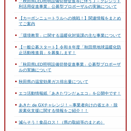
「秋田県LED照明設備切替促進等に伴うＪ－クレジット
利活用促進事業」公募型プロポーザルの実施について
【カーボンニュートラルへの挑戦！】関連情報をまとめ
てご案内
「環境教育」に関する温暖化対策課の主な事業について
【一般公募スタート】令和８年度「秋田県地球温暖化防
止活動推進員」を募集します！
「秋田県LED照明設備切替促進事業」公募型プロポーザ
ルの実施について
秋田県の温室効果ガス排出量について
エコ活動情報紙「あきたワンだぁエコ」を公開中です！
あきた de GXチャレンジ！～事業者向けの省エネ・脱
炭素化支援に関する情報をご紹介！！
減らそう！食品ロス！（県の取組等のまとめ）