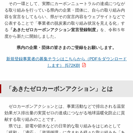
その一環として、実際にカーボンニュートラルの達成につなが
る取り組みを行っている県内の企業・団体に、自らの取り組み内
容を宣言をしてもらい、県がその宣言内容をウェブサイトなどで
公表することで「事業者の脱炭素の取り組み状況を見える化」す
る
「あきたゼロカーボンアクション宣言登録制度」
を、令和５年
度から新たに開始しました。
県内の企業・団体の皆さまのご登録をお願いします。
新規登録事業者の募集チラシはこちらから（PDFをダウンロード
します） [572KB]
「あきたゼロカーボンアクション」とは
ゼロカーボンアクションとは、事業活動などで排出される温室
効果ガス排出量の実質ゼロの達成につながる地球温暖化防止に貢
献する取り組みのことです。
県では、節電や節水などの日常的な取り組みをはじめとして
「緩和」「適応」「資源循環」に含まれる様々な取り組みを「あ