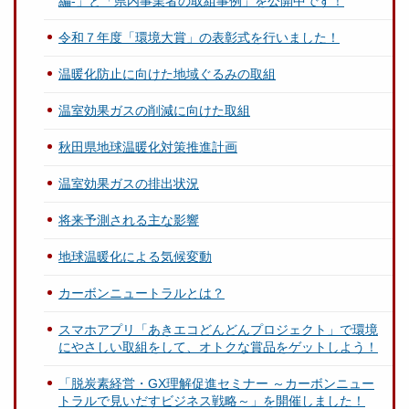
編-」と「県内事業者の取組事例」を公開中です！
令和７年度「環境大賞」の表彰式を行いました！
温暖化防止に向けた地域ぐるみの取組
温室効果ガスの削減に向けた取組
秋田県地球温暖化対策推進計画
温室効果ガスの排出状況
将来予測される主な影響
地球温暖化による気候変動
カーボンニュートラルとは？
スマホアプリ「あきエコどんどんプロジェクト」で環境
にやさしい取組をして、オトクな賞品をゲットしよう！
「脱炭素経営・GX理解促進セミナー ～カーボンニュー
トラルで見いだすビジネス戦略～」を開催しました！