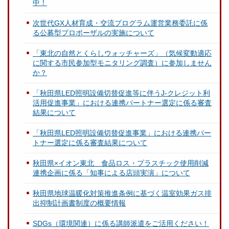
中！
次世代GX人材育成・交流プログラム運営業務委託に係
る公募型プロポーザルの実施について
「東北の自然とくらしウォッチャーズ」（気候変動適応
に関する市民参加型モニタリング調査）に参加しません
か？
「秋田県LED照明設備切替促進等に伴うJ-クレジット利
活用促進事業」における連携パートナー選定に係る審査
結果について
「秋田県LED照明設備切替促進事業」における連携パー
トナー選定に係る審査結果について
秋田県×イオン東北 食品ロス・プラスチック使用削減
連携企画に係る「知事による店頭実演」について
秋田県地球温暖化対策推進条例に基づく温室効果ガス排
出抑制計画書制度の概要情報
SDGs（環境関連）に係る講師派遣をご活用ください！