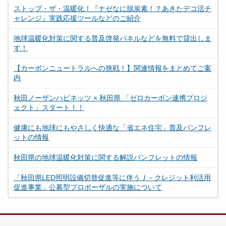
ストップ・ザ・温暖化！『ナゼなに脱炭素！？あきたデコ活チ
ャレンジ』実践応援ツールなどのご紹介
地球温暖化対策に関する普及啓発パネルなどを無料で貸出しま
す！
【カーボンニュートラルへの挑戦！】関連情報をまとめてご案
内
秋田ノーザンハピネッツ × 秋田県 「ゼロカーボン連携プロジ
ェクト」スタート！！
健康にも地球にもやさしく快適な「省エネ住宅」普及パンフレ
ットの情報
秋田県の地球温暖化対策に関する解説パンフレットの情報
「秋田県LED照明設備切替促進等に伴うＪ－クレジット利活用
促進事業」公募型プロポーザルの実施について