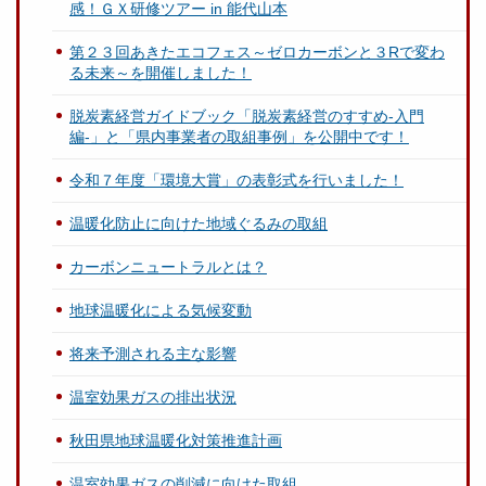
感！ＧＸ研修ツアー in 能代山本
第２３回あきたエコフェス～ゼロカーボンと３Rで変わ
る未来～を開催しました！
脱炭素経営ガイドブック「脱炭素経営のすすめ-入門
編-」と「県内事業者の取組事例」を公開中です！
令和７年度「環境大賞」の表彰式を行いました！
温暖化防止に向けた地域ぐるみの取組
カーボンニュートラルとは？
地球温暖化による気候変動
将来予測される主な影響
温室効果ガスの排出状況
秋田県地球温暖化対策推進計画
温室効果ガスの削減に向けた取組