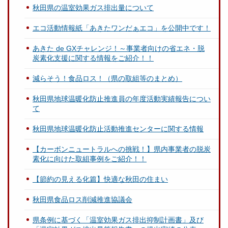
秋田県の温室効果ガス排出量について
エコ活動情報紙「あきたワンだぁエコ」を公開中です！
あきた de GXチャレンジ！～事業者向けの省エネ・脱
炭素化支援に関する情報をご紹介！！
減らそう！食品ロス！（県の取組等のまとめ）
秋田県地球温暖化防止推進員の年度活動実績報告につい
て
秋田県地球温暖化防止活動推進センターに関する情報
【カーボンニュートラルへの挑戦！】県内事業者の脱炭
素化に向けた取組事例をご紹介！！
【節約の見える化篇】快適な秋田の住まい
秋田県食品ロス削減推進協議会
県条例に基づく「温室効果ガス排出抑制計画書」及び