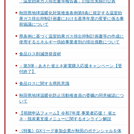
「温室効果ガス排出量等報告書」の提出実績の公表
秋田県地球温暖化対策推進条例第9条に規定する温室効
果ガス排出抑制計画書における基準年度の変更に係る事
前協議について
県条例に基づく温室効果ガス排出抑制計画書等の作成に
使用するエネルギー供給事業者別の排出係数について
食品ロス削減啓発資材
－第3弾－あきた省エネ家電購入応援キャンペーン【受
付終了】
食品ロスに関する県民意識
秋田県地球温暖化防止活動推進員の委嘱の同意確認につ
いて
【視聴申込フォーム】令和7年度 事業者応援！ 省エ
ネ・脱炭素支援メニューに関するオンライン解説
《特集》GXリーグ参加企業が秋田のポテンシャルを体