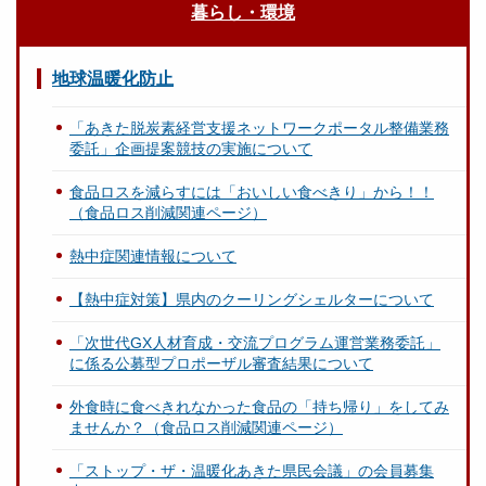
暮らし・環境
地球温暖化防止
「あきた脱炭素経営支援ネットワークポータル整備業務
委託」企画提案競技の実施について
食品ロスを減らすには「おいしい食べきり」から！！
（食品ロス削減関連ページ）
熱中症関連情報について
【熱中症対策】県内のクーリングシェルターについて
「次世代GX人材育成・交流プログラム運営業務委託」
に係る公募型プロポーザル審査結果について
外食時に食べきれなかった食品の「持ち帰り」をしてみ
ませんか？（食品ロス削減関連ページ）
「ストップ・ザ・温暖化あきた県民会議」の会員募集