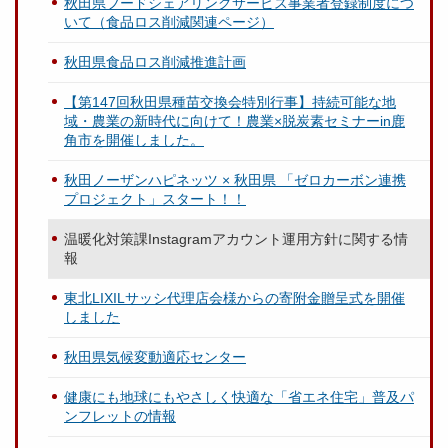
秋田県フードシェアリングサービス事業者登録制度につ
いて（食品ロス削減関連ページ）
秋田県食品ロス削減推進計画
【第147回秋田県種苗交換会特別行事】持続可能な地
域・農業の新時代に向けて！農業×脱炭素セミナーin鹿
角市を開催しました。
秋田ノーザンハピネッツ × 秋田県 「ゼロカーボン連携
プロジェクト」スタート！！
温暖化対策課Instagramアカウント運用方針に関する情
報
東北LIXILサッシ代理店会様からの寄附金贈呈式を開催
しました
秋田県気候変動適応センター
健康にも地球にもやさしく快適な「省エネ住宅」普及パ
ンフレットの情報