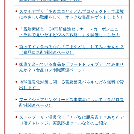
スマホアプリ「あきエコどんどんプロジェクト」で環境
にやさしい取組をして、オトクな賞品をゲットしよう！
「脱炭素経営・GX理解促進セミナー ～カーボンニュー
トラルで見いだすビジネス戦略～」を開催しました！
買ってすぐ食べるなら「てまえどり」してみませんか？
（食品ロス削減関連ページ）
家庭で余っている食品を「フードドライブ」してみませ
んか？（食品ロス削減関連ページ）
地球温暖化対策に関する普及啓発パネルなどを無料で貸
出します！
フードシェアリングサービス事業者について（食品ロス
削減関連ページ）
ストップ・ザ・温暖化！『ナゼなに脱炭素！？あきたデ
コ活チャレンジ』実践応援ツールなどのご紹介