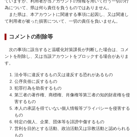
ていますが、利用者が当アカウントの情報を用いて行う一切の行
為について、県は何ら責任を負うものではありません。
また県は、本アカウントに関連する事項に起因し、又は関連し
て利用者が被った損害について、一切の責任を負いません。
コメントの削除等
次の事項に該当すると温暖化対策課長が判断した場合は、コメ
ントを削除し、又は当該アカウントをブロックする場合がありま
す。
法令等に違反するもの又は違反する恐れがあるもの
公序良俗に反するもの
犯罪行為を助長するもの
第三者の著作権、商標権、肖像権等第三者の知的財産権を侵
害するもの
本人の承諾を得ていない個人情報等プライバシーを侵害する
もの
特定の個人、企業、団体等を誹謗中傷するもの
営利を目的とする活動、政治活動又は宗教活動と認められる
もの