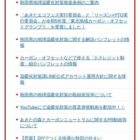
秋田県地球温暖化対策推進条例のご案内
「あきたエコフェス実行委員会」と「リーズン×YTO実
行委員会」が令和5年度「東北地域カーボン・オフセッ
トグランプリ」を受賞しました！
秋田県の地球温暖化対策に関する解説パンフレットの情
報
カーボン・オフセットなどで使える「J-クレジット制
度」紹介パンフレットの情報
温暖化対策課LINE公式アカウント運用方針に関する情
報
秋田県の地球温暖化対策の取組状況等について
YouTubeにて温暖化対策の普及啓発動画を配信中！！
あきたの森とカーボンニュートラルに関するPR動画等
について
【窓篇】DIYでつくる快適な秋田の住まい