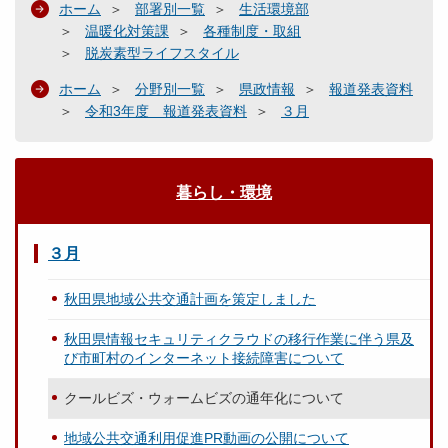
ホーム
部署別一覧
生活環境部
温暖化対策課
各種制度・取組
脱炭素型ライフスタイル
ホーム
分野別一覧
県政情報
報道発表資料
令和3年度 報道発表資料
３月
暮らし・環境
３月
秋田県地域公共交通計画を策定しました
秋田県情報セキュリティクラウドの移行作業に伴う県及
び市町村のインターネット接続障害について
クールビズ・ウォームビズの通年化について
地域公共交通利用促進PR動画の公開について