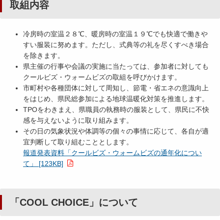
取組内容
冷房時の室温２８℃、暖房時の室温１９℃でも快適で働きや
すい服装に努めます。ただし、式典等の礼を尽くすべき場合
を除きます。
県主催の行事や会議の実施に当たっては、参加者に対しても
クールビズ・ウォームビズの取組を呼びかけます。
市町村や各種団体に対して周知し、節電・省エネの意識向上
をはじめ、県民総参加による地球温暖化対策を推進します。
TPOをわきまえ、県職員の執務時の服装として、県民に不快
感を与えないように取り組みます。
その日の気象状況や体調等の個々の事情に応じて、各自が適
宜判断して取り組むこととします。
報道発表資料「クールビズ・ウォームビズの通年化につい
て」 [123KB]
「COOL CHOICE」について