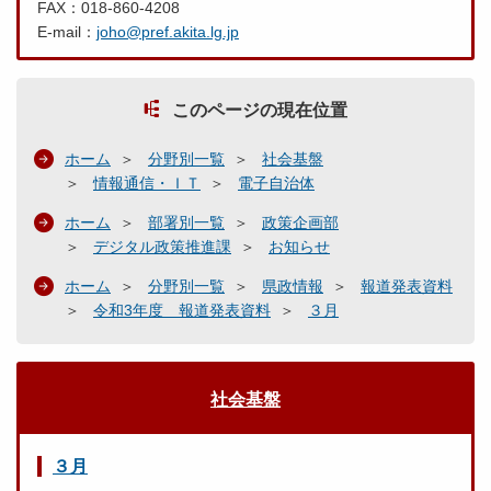
FAX：018-860-4208
E-mail：
joho@pref.akita.lg.jp
このページの現在位置
ホーム
分野別一覧
社会基盤
情報通信・ＩＴ
電子自治体
ホーム
部署別一覧
政策企画部
デジタル政策推進課
お知らせ
ホーム
分野別一覧
県政情報
報道発表資料
令和3年度 報道発表資料
３月
社会基盤
３月