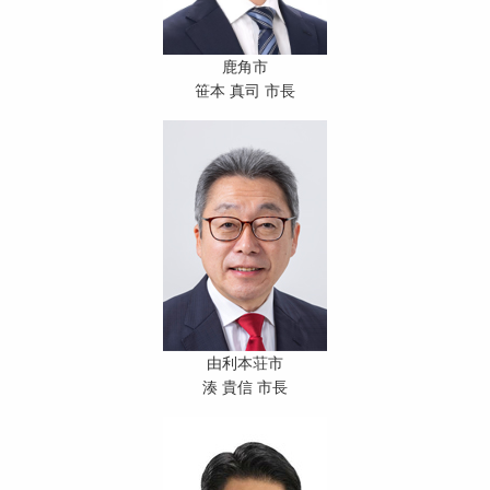
鹿角市
笹本 真司 市長
由利本荘市
湊 貴信 市長