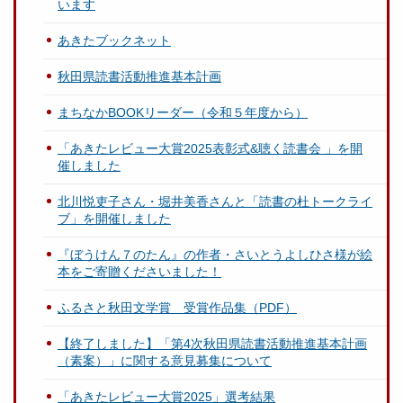
います
あきたブックネット
秋田県読書活動推進基本計画
まちなかBOOKリーダー（令和５年度から）
「あきたレビュー大賞2025表彰式&聴く読書会 」を開
催しました
北川悦吏子さん・堀井美香さんと「読書の杜トークライ
ブ」を開催しました
『ぼうけん７のたん』の作者・さいとうよしひさ様が絵
本をご寄贈くださいました！
ふるさと秋田文学賞 受賞作品集（PDF）
【終了しました】「第4次秋田県読書活動推進基本計画
（素案）」に関する意見募集について
「あきたレビュー大賞2025」選考結果