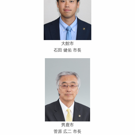
大館市
石田 健佑 市長
男鹿市
菅原 広二 市長