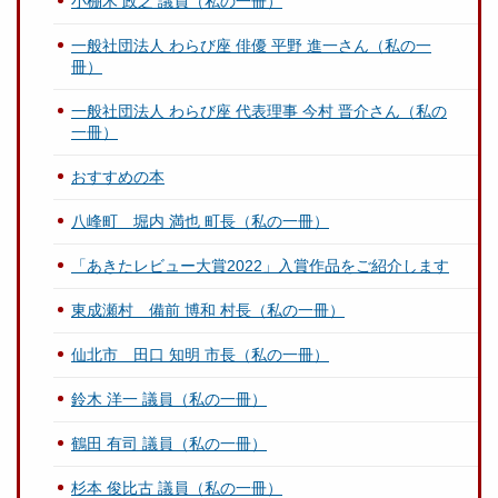
小棚木 政之 議員（私の一冊）
一般社団法人 わらび座 俳優 平野 進一さん（私の一
冊）
一般社団法人 わらび座 代表理事 今村 晋介さん（私の
一冊）
おすすめの本
八峰町 堀内 満也 町長（私の一冊）
「あきたレビュー大賞2022」入賞作品をご紹介します
東成瀬村 備前 博和 村長（私の一冊）
仙北市 田口 知明 市長（私の一冊）
鈴木 洋一 議員（私の一冊）
鶴田 有司 議員（私の一冊）
杉本 俊比古 議員（私の一冊）