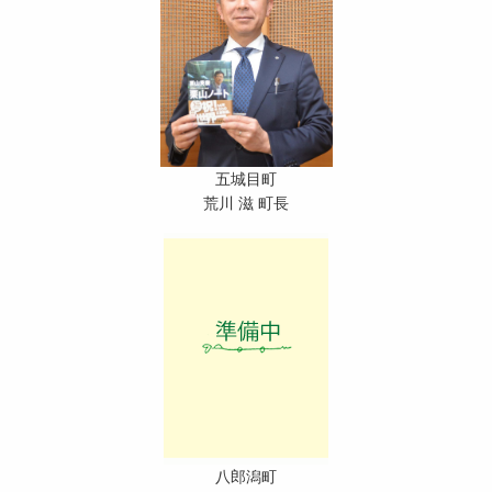
五城目町
荒川 滋 町長
八郎潟町