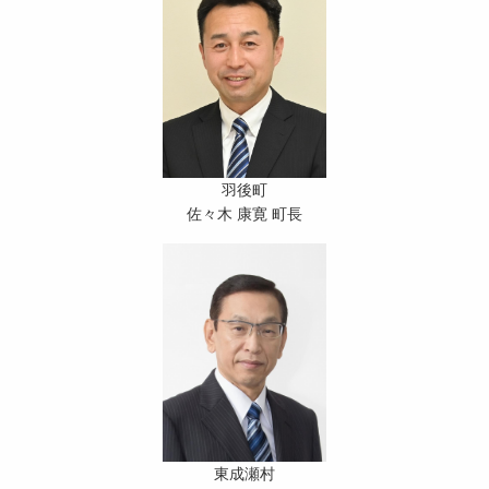
羽後町
佐々木 康寛 町長
東成瀬村