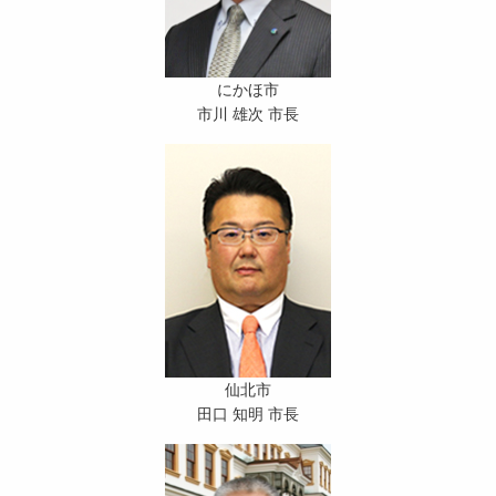
にかほ市
市川 雄次 市長
仙北市
田口 知明 市長