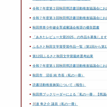
令和７年度第２回秋田県読書活動推進協議会にお
令和７年度第３回秋田県読書活動推進協議会にお
秋田県青少年健全育成審議会推奨の優良図書
「あきたレビュー大賞2025」の作品を募集しま
ふるさと秋田文学賞受賞作品一覧（第1回から第1
第12回ふるさと秋田文学賞最終選考結果
令和７年度第１回秋田県読書活動推進協議会にお
秋田市 沼谷 純 市長（私の一冊）
読書活動推進施策について（報告）
秋田県ブックリーダーによる「私の一冊」【県議
川邉 隼之介 議員（私の一冊）