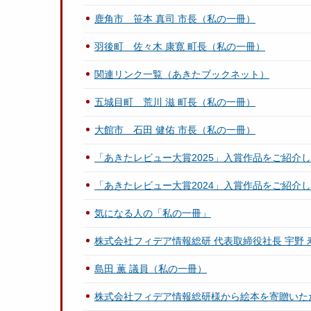
鹿角市 笹本 真司 市長（私の一冊）
羽後町 佐々木 康寛 町長（私の一冊）
関連リンク一覧（あきたブックネット）
五城目町 荒川 滋 町長（私の一冊）
大館市 石田 健佑 市長（私の一冊）
「あきたレビュー大賞2025」入賞作品をご紹介
「あきたレビュー大賞2024」入賞作品をご紹介
気になる人の「私の一冊」
株式会社フィデア情報総研 代表取締役社長 宇野
島田 薫 議員（私の一冊）
株式会社フィデア情報総研様から絵本を寄贈いた