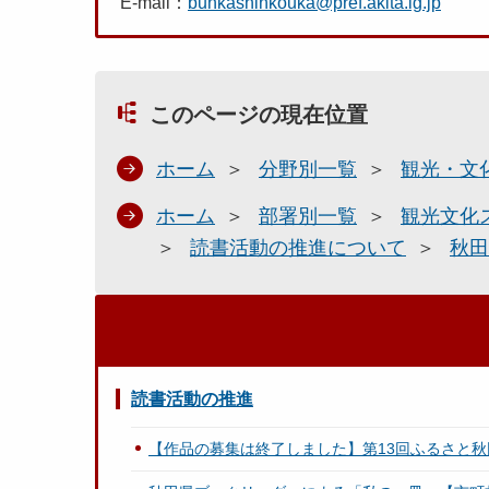
E-mail：
bunkashinkouka@pref.akita.lg.jp
このページの現在位置
ホーム
分野別一覧
観光・文
ホーム
部署別一覧
観光文化
読書活動の推進について
秋田
読書活動の推進
【作品の募集は終了しました】第13回ふるさと