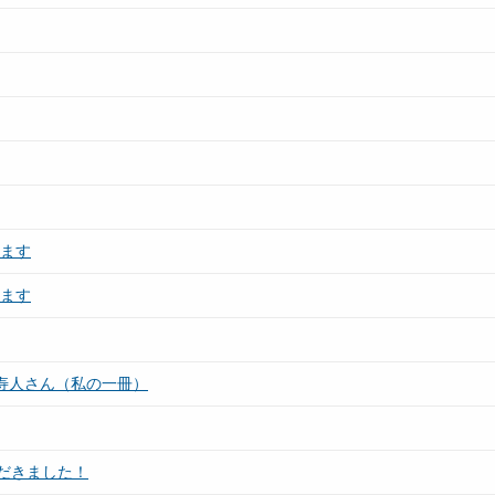
します
します
 寿人さん（私の一冊）
だきました！