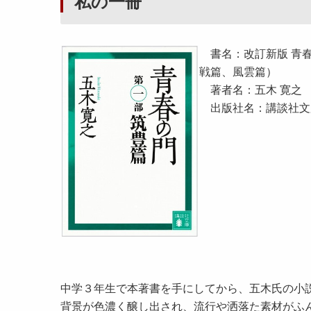
私の一冊
書名：改訂新版 青春
戦篇、風雲篇）
著者名：五木 寛之
出版社名：講談社文
中学３年生で本著書を手にしてから、五木氏の小
背景が色濃く醸し出され、流行や洒落た素材がふ