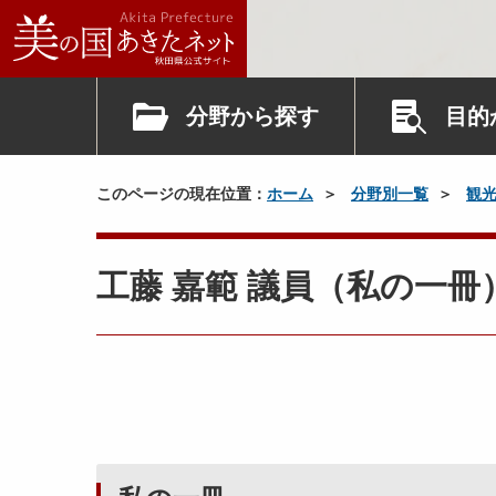
分野から探す
目的
このページの現在位置：
ホーム
分野別一覧
観
工藤 嘉範 議員（私の一冊