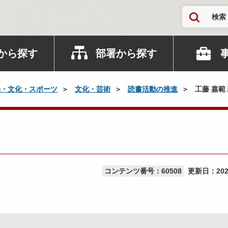
検索
から探す
部署から探す
光・文化・スポーツ
文化・芸術
読書活動の推進
工藤 嘉範
）
コンテンツ番号：60508
更新日：
20