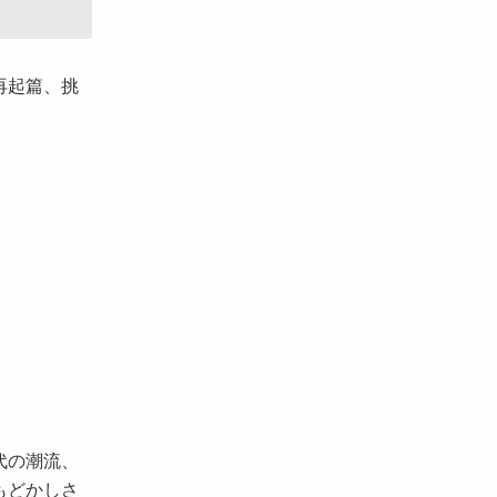
再起篇、挑
代の潮流、
もどかしさ