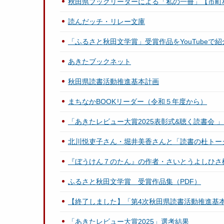
秋田県ブックリーダーによる「私の一冊」【市町
読んだッチ・リレー文庫
「ふるさと秋田文学賞」受賞作品をYouTubeで
あきたブックネット
秋田県読書活動推進基本計画
まちなかBOOKリーダー（令和５年度から）
「あきたレビュー大賞2025表彰式&聴く読書会 
北川悦吏子さん・堀井美香さんと「読書の杜トー
『ぼうけん７のたん』の作者・さいとうよしひさ
ふるさと秋田文学賞 受賞作品集（PDF）
【終了しました】「第4次秋田県読書活動推進基
「あきたレビュー大賞2025」選考結果