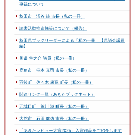
事録について
秋田市 沼谷 純 市長（私の一冊）
読書活動推進施策について（報告）
秋田県ブックリーダーによる「私の一冊」【県議会議員
編】
川邉 隼之介 議員（私の一冊）
鹿角市 笹本 真司 市長（私の一冊）
羽後町 佐々木 康寛 町長（私の一冊）
関連リンク一覧（あきたブックネット）
五城目町 荒川 滋 町長（私の一冊）
大館市 石田 健佑 市長（私の一冊）
「あきたレビュー大賞2025」入賞作品をご紹介します