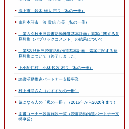
潟上市 鈴木 雄大 市長（私の一冊）
由利本荘市 湊 貴信 市長（私の一冊）
「第３次秋田県読書活動推進基本計画」素案に関する意
見募集（パブリックコメント）の結果について
「第3次秋田県読書活動推進基本計画」素案に関する意
見募集について（終了しました）
上小阿仁村 小林 悦次 村長（私の一冊）
読書活動推進パートナー支援事業
村上雅彦さん（おすすめの一冊）
気になる人の「私の一冊」（2015年から2020年まで）
図書コーナー設置施設一覧（読書活動推進パートナー支
援事業）