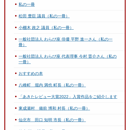
私の一冊
松田 豊臣 議員（私の一冊）
小棚木 政之 議員（私の一冊）
一般社団法人 わらび座 俳優 平野 進一さん（私の一
冊）
一般社団法人 わらび座 代表理事 今村 晋介さん（私の
一冊）
おすすめの本
八峰町 堀内 満也 町長（私の一冊）
「あきたレビュー大賞2022」入賞作品をご紹介します
東成瀬村 備前 博和 村長（私の一冊）
仙北市 田口 知明 市長（私の一冊）