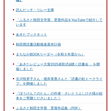
編】
読んだッチ・リレー文庫
「ふるさと秋田文学賞」受賞作品をYouTubeで紹介して
います
あきたブックネット
秋田県読書活動推進基本計画
まちなかBOOKリーダー（令和５年度から）
「あきたレビュー大賞2025表彰式&聴く読書会 」を開
催しました
北川悦吏子さん・堀井美香さんと「読書の杜トークライ
ブ」を開催しました
『ぼうけん７のたん』の作者・さいとうよしひさ様が絵
本をご寄贈くださいました！
ふるさと秋田文学賞 受賞作品集（PDF）