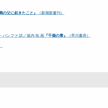
満の父に起きたこと』
（新潮新書刊）
バンファ 訳／坂内 拓 画
『千個の青』
（早川書房）
）
略）