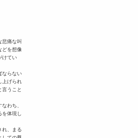
な悲痛な叫
などを想像
がけてい
ばならない
し上げられ
と言うこと
すなわち、
るを体現し
され、まる
としての尊