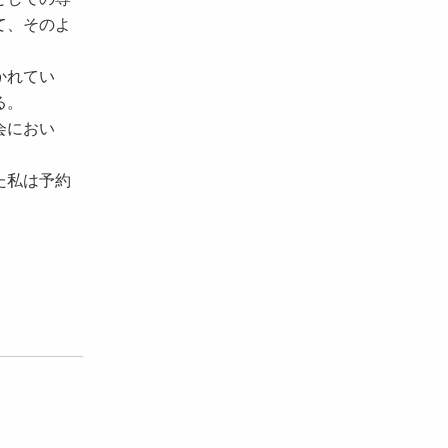
て、そのよ
かれてい
る。
会におい
た私は予約