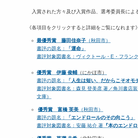
入賞された方々及び入賞作品、選考委員長によ
《各項目をクリックすると詳細をご覧になれます
最優秀賞 藤田佳奈子
（秋田市）
書評の題名：
「運命」
書評対象図書名：ヴィクトール・E・フランクル
優秀賞 伊藤 俊輔
（にかほ市）
書評の題名：
「人生は短い、だからこそオモ
書評対象図書名：森見 登美彦 著／角川書店
文庫）
優秀賞 富橋 芙美
（秋田市）
書評の題名：
「エンドロールのその向こう」
書評対象図書名：安藤 祐介 著
『本のエンドロ