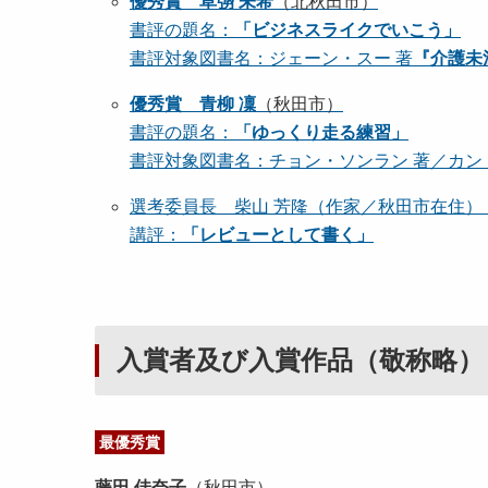
優秀賞 草彅 未希
（北秋田市）
書評の題名：
「ビジネスライクでいこう」
書評対象図書名：ジェーン・スー 著
『介護未
優秀賞 青柳 凜
（秋田市）
書評の題名：
「ゆっくり走る練習」
書評対象図書名：チョン・ソンラン 著／カン・
選考委員長 柴山 芳隆（作家／秋田市在住
講評：
「レビューとして書く」
入賞者及び入賞作品（敬称
最優秀賞
藤田 佳奈子
（秋田市）