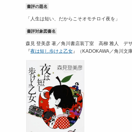
書評の題名
「人生は短い、だからこそオモチロイ夜を」
書評対象図書名
森見 登美彦 著／角川書店装丁室 高柳 雅人 デ
『
夜は短し歩けよ乙女
』（KADOKAWA／角川文