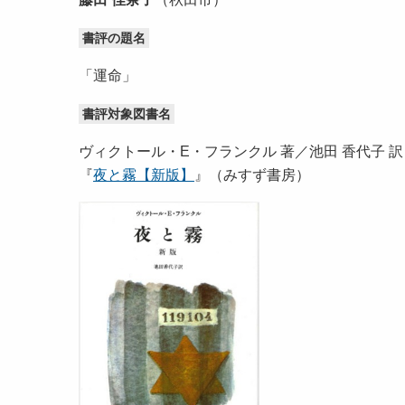
書評の題名
「運命」
書評対象図書名
ヴィクトール・E・フランクル 著／池田 香代子 訳
『
夜と霧【新版】
』（みすず書房）