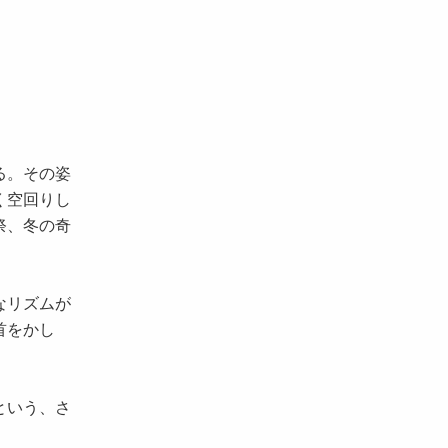
る。その姿
く空回りし
祭、冬の奇
なリズムが
首をかし
という、さ