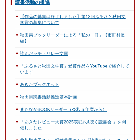
読書活動の推進
【作品の募集は終了しました】第13回ふるさと秋田文
学賞の募集について
秋田県ブックリーダーによる「私の一冊」【市町村長
編】
読んだッチ・リレー文庫
「ふるさと秋田文学賞」受賞作品をYouTubeで紹介して
います
あきたブックネット
秋田県読書活動推進基本計画
まちなかBOOKリーダー（令和５年度から）
「あきたレビュー大賞2025表彰式&聴く読書会 」を開
催しました