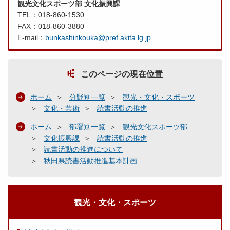
観光文化スポーツ部 文化振興課
TEL：018-860-1530
FAX：018-860-3880
E-mail：
bunkashinkouka@pref.akita.lg.jp
このページの現在位置
ホーム
分野別一覧
観光・文化・スポーツ
文化・芸術
読書活動の推進
ホーム
部署別一覧
観光文化スポーツ部
文化振興課
読書活動の推進
読書活動の推進について
秋田県読書活動推進基本計画
観光・文化・スポーツ