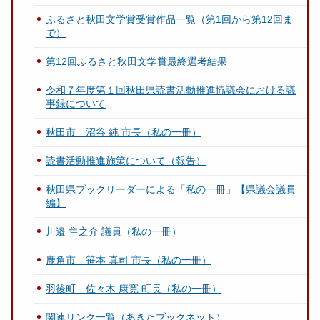
ふるさと秋田文学賞受賞作品一覧（第1回から第12回ま
で）
第12回ふるさと秋田文学賞最終選考結果
令和７年度第１回秋田県読書活動推進協議会における議
事録について
秋田市 沼谷 純 市長（私の一冊）
読書活動推進施策について（報告）
秋田県ブックリーダーによる「私の一冊」【県議会議員
編】
川邉 隼之介 議員（私の一冊）
鹿角市 笹本 真司 市長（私の一冊）
羽後町 佐々木 康寛 町長（私の一冊）
関連リンク一覧（あきたブックネット）