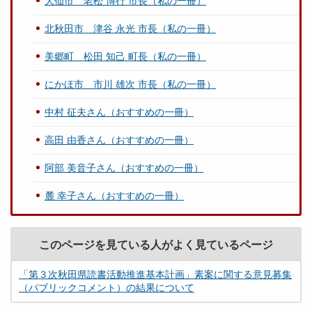
大仙市 老松 博行 市長（私の一冊）
北秋田市 津谷 永光 市長（私の一冊）
美郷町 松田 知己 町長（私の一冊）
にかほ市 市川 雄次 市長（私の一冊）
中村 征夫さん（おすすめの一冊）
高田 由香さん（おすすめの一冊）
阿部 美音子さん（おすすめの一冊）
麓 幸子さん（おすすめの一冊）
このページを見ている人がよく見ているページ
「第３次秋田県読書活動推進基本計画」素案に関する意見募集
（パブリックコメント）の結果について