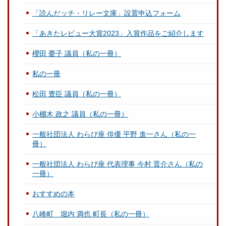
「読んだッチ・リレー文庫」設置申込フォーム
「あきたレビュー大賞2023」入賞作品をご紹介します
櫻田 憂子 議員（私の一冊）
私の一冊
松田 豊臣 議員（私の一冊）
小棚木 政之 議員（私の一冊）
一般社団法人 わらび座 俳優 平野 進一さん（私の一
冊）
一般社団法人 わらび座 代表理事 今村 晋介さん（私の
一冊）
おすすめの本
八峰町 堀内 満也 町長（私の一冊）