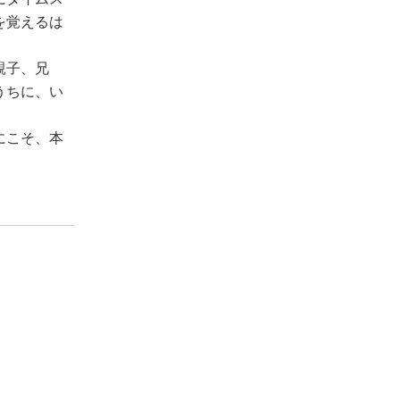
を覚えるは
親子、兄
うちに、い
にこそ、本