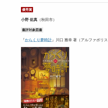
優秀賞
小野 佑真
（秋田市）
書評対象図書
『
からくり夢時計
』川口 雅幸 著（アルファポリ