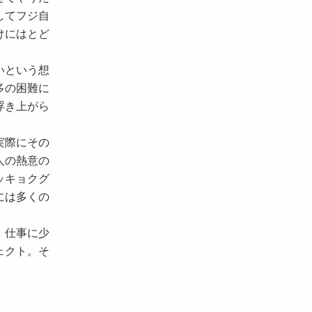
してフジ自
けにはとど
いという想
多の困難に
浮き上がら
実際にその
人の熱意の
ッキョクグ
には多くの
。仕事に少
ェクト。そ