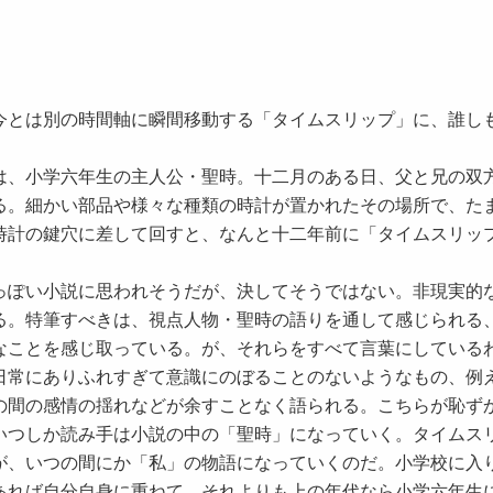
とは別の時間軸に瞬間移動する「タイムスリップ」に、誰し
、小学六年生の主人公・聖時。十二月のある日、父と兄の双
る。細かい部品や様々な種類の時計が置かれたその場所で、た
時計の鍵穴に差して回すと、なんと十二年前に「タイムスリッ
ぽい小説に思われそうだが、決してそうではない。非現実的
る。特筆すべきは、視点人物・聖時の語りを通して感じられる
なことを感じ取っている。が、それらをすべて言葉にしている
日常にありふれすぎて意識にのぼることのないようなもの、例
の間の感情の揺れなどが余すことなく語られる。こちらが恥ず
いつしか読み手は小説の中の「聖時」になっていく。タイムス
が、いつの間にか「私」の物語になっていくのだ。小学校に入
あれば自分自身に重ねて、それよりも上の年代なら小学六年生