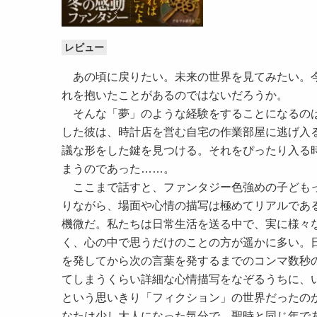
レビュー
あの頃に戻りたい。未来の世界を見てみたい。今
れを抱いたことがあるのではないだろうか。
そんな「夢」のような経験をすることになるのは
した彼は、時計店を営む自宅の作業部屋に逃げ入
議な形をした鍵を見つける。それをぴったり入る
まうのであった……。
ここまで話すと、ファンタジー色強めの子どもっ
りながら、場面や心情の描写は極めてリアルであ
機微だ。私たちは日常生活を送る中で、実に様々
く、心の中で思うだけのことの方が遥かに多い。
を発してから次の言葉を発するまでのコンマ数秒
てしまうくらい詳細な心情描写をなぞるうちに、
という思いきり「フィクション」の世界だったの
なたは少し大人になった気分で、聖時と同じ年で