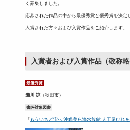
く募集しました。
応募された作品の中から最優秀賞と優秀賞を決定し
入賞された方々および入賞作品をご紹介します。
入賞者および入賞作品（敬
最優秀賞
瀨川 諒
（秋田市）
書評対象図書
『
もういちど宙へ 沖縄美ら海水族館 人工尾びれを