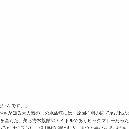
たいんです。」
。誰もが知る大人気のこの水族館には、原因不明の病で尾びれの
子を産んだ、美ら海水族館のアイドルでありビッグマザーだっ
いるだけのフジに、植田獣医師はもう一度泳ぐ喜びを思い出さ