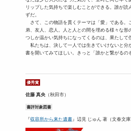
リップした気持ちで楽しむことができる。誰が読
ずだ。
さて、この物語を貫くテーマは「愛」である。こ
弟、友人、恋人。人と人との間を埋める様々な形
つしか温かい気持ちになってくるのは、果たして
私たちは、決して一人では生きていけないと分か
書を開いてみてほしい。きっと「誰かと繋がるの
優秀賞
佐藤 真央
（秋田市）
書評対象図書
『
収容所から来た遺書
』辺見 じゅん 著（文春文