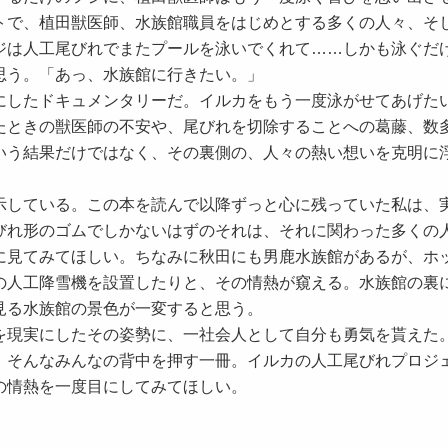
トで、植田獣医師、水族館職員をはじめとする多くの人々、そ
ジは人工尾びれでまたプールを泳いでくれて……しかも泳ぐだ
思う。「あっ、水族館に行きたい。」
したドキュメンタリーだ。イルカをもう一度泳がせてあげた
たときの獣医師の不安や、尾びれを切除することへの葛藤、数
いう結果だけではなく、その裏側の、人々の熱い想いを克明に
している。この本を読んで以降ずっと心に残っていた私は、
びれ形のゴムでしかないはずのそれは、それに関わった多くの
に見てみてほしい。ちなみに秋田にも男鹿水族館があるが、ホ
の人工降雪機を設置したりと、その情熱が窺える。水族館の裏
見る水族館の景色が一変すると思う。
現実にしたその姿勢に、一社会人として自分も勇気を貰えた
、そんなみんなの背中を押す一冊。イルカの人工尾びれプロジ
の情熱を一度目にしてみてほしい。