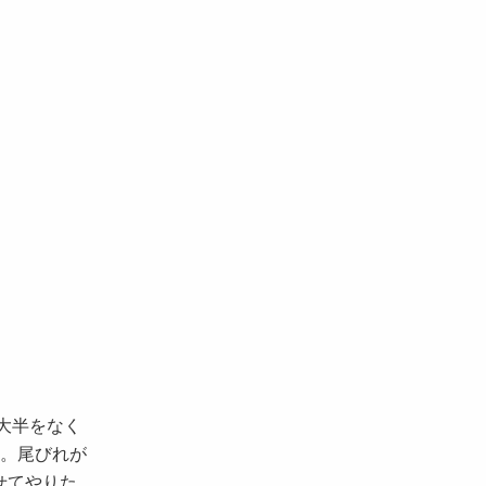
大半をなく
た。尾びれが
せてやりた