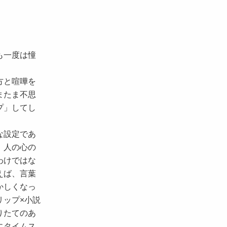
も一度は憧
方と喧嘩を
またま不思
プ」してし
な設定であ
、人の心の
わけではな
えば、言葉
かしくなっ
リップ×小説
りたてのあ
にタイムス