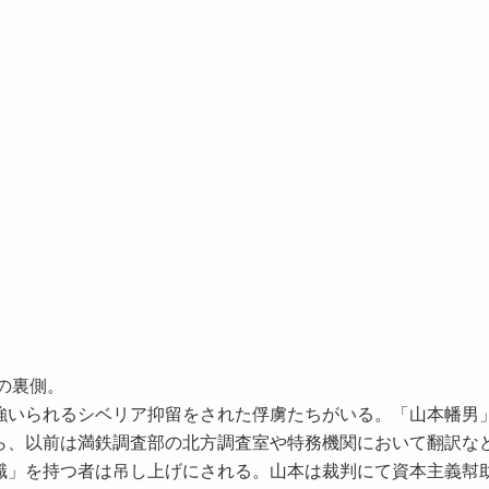
の裏側。
いられるシベリア抑留をされた俘虜たちがいる。「山本幡男
ら、以前は満鉄調査部の北方調査室や特務機関において翻訳な
職」を持つ者は吊し上げにされる。山本は裁判にて資本主義幇