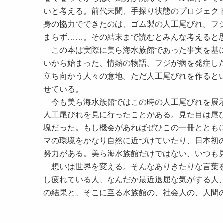
いと考える。前代未聞、手探り状態のプロジェク
身の協力でできたのは、ゴム製の人工尾びれ。フ
まらず……。その結末まで読むとみんな考えると
この本は実際に美ら海水族館であった事実を基に
いから始まった、情熱の物語。フジが病を発症し
立ち向かう人々の意地。ただ人工尾びれを作ると
せている。
今も美ら海水族館ではこの時の人工尾びれを展示
人工尾びれを見に行ったことがある。見た目は尾
塊だった。もし機会があればぜひこの一冊ととも
マの環境をかなり自然に近づけていたり、日本初
努力がある。美ら海水族館だけではない、いつも
想いは世界を変える。そんなありきたりな言葉を
し疲れている人、なんだか最近退屈な気がする人
の結果と、そこに至る水族館の、社会人の、人間