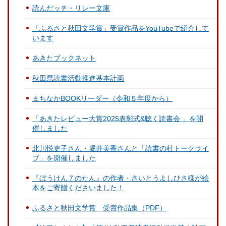
読んだッチ・リレー文庫
「ふるさと秋田文学賞」受賞作品をYouTubeで紹介して
います
あきたブックネット
秋田県読書活動推進基本計画
まちなかBOOKリーダー（令和５年度から）
「あきたレビュー大賞2025表彰式&聴く読書会 」を開
催しました
北川悦吏子さん・堀井美香さんと「読書の杜トークライ
ブ」を開催しました
『ぼうけん７のたん』の作者・さいとうよしひさ様が絵
本をご寄贈くださいました！
ふるさと秋田文学賞 受賞作品集（PDF）