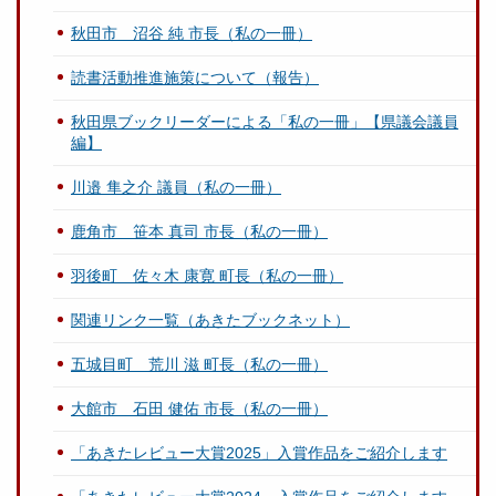
秋田市 沼谷 純 市長（私の一冊）
読書活動推進施策について（報告）
秋田県ブックリーダーによる「私の一冊」【県議会議員
編】
川邉 隼之介 議員（私の一冊）
鹿角市 笹本 真司 市長（私の一冊）
羽後町 佐々木 康寛 町長（私の一冊）
関連リンク一覧（あきたブックネット）
五城目町 荒川 滋 町長（私の一冊）
大館市 石田 健佑 市長（私の一冊）
「あきたレビュー大賞2025」入賞作品をご紹介します