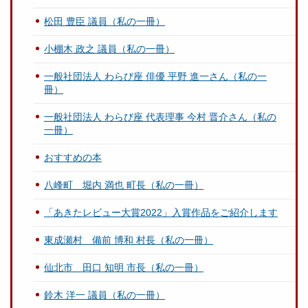
松田 豊臣 議員（私の一冊）
小棚木 政之 議員（私の一冊）
一般社団法人 わらび座 俳優 平野 進一さん（私の一
冊）
一般社団法人 わらび座 代表理事 今村 晋介さん（私の
一冊）
おすすめの本
八峰町 堀内 満也 町長（私の一冊）
「あきたレビュー大賞2022」入賞作品をご紹介します
東成瀬村 備前 博和 村長（私の一冊）
仙北市 田口 知明 市長（私の一冊）
鈴木 洋一 議員（私の一冊）