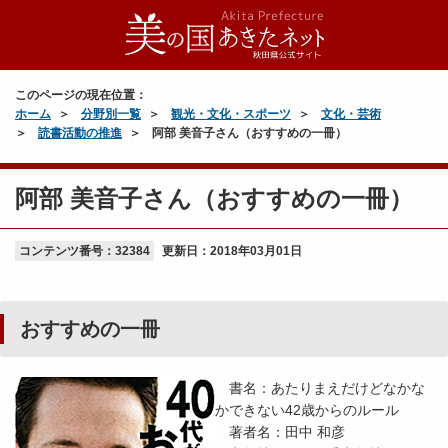
このページの現在位置：
ホーム
分野別一覧
観光・文化・スポーツ
文化・芸術
読書活動の推進
阿部 美音子さん（おすすめの一冊）
阿部 美音子さん（おすすめの一冊）
コンテンツ番号：32384
更新日：
2018年03月01日
おすすめの一冊
書名：あたりまえだけどなかな
かできない42歳からのルール
著者名：田中 和彦