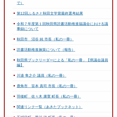
で）
第12回ふるさと秋田文学賞最終選考結果
令和７年度第１回秋田県読書活動推進協議会における議
事録について
秋田市 沼谷 純 市長（私の一冊）
読書活動推進施策について（報告）
秋田県ブックリーダーによる「私の一冊」【県議会議員
編】
川邉 隼之介 議員（私の一冊）
鹿角市 笹本 真司 市長（私の一冊）
羽後町 佐々木 康寛 町長（私の一冊）
関連リンク一覧（あきたブックネット）