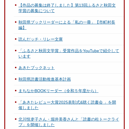
【作品の募集は終了しました】第13回ふるさと秋田文
学賞の募集について
秋田県ブックリーダーによる「私の一冊」【市町村長
編】
読んだッチ・リレー文庫
「ふるさと秋田文学賞」受賞作品をYouTubeで紹介して
います
あきたブックネット
秋田県読書活動推進基本計画
まちなかBOOKリーダー（令和５年度から）
「あきたレビュー大賞2025表彰式&聴く読書会 」を開
催しました
北川悦吏子さん・堀井美香さんと「読書の杜トークライ
ブ」を開催しました