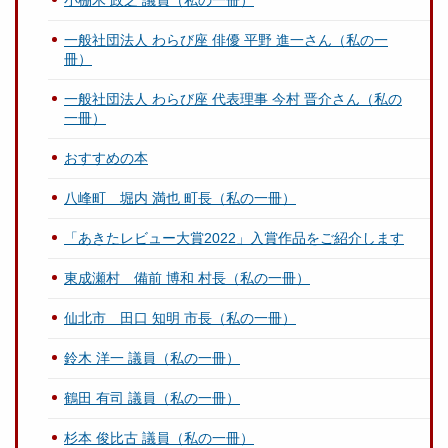
小棚木 政之 議員（私の一冊）
一般社団法人 わらび座 俳優 平野 進一さん（私の一
冊）
一般社団法人 わらび座 代表理事 今村 晋介さん（私の
一冊）
おすすめの本
八峰町 堀内 満也 町長（私の一冊）
「あきたレビュー大賞2022」入賞作品をご紹介します
東成瀬村 備前 博和 村長（私の一冊）
仙北市 田口 知明 市長（私の一冊）
鈴木 洋一 議員（私の一冊）
鶴田 有司 議員（私の一冊）
杉本 俊比古 議員（私の一冊）