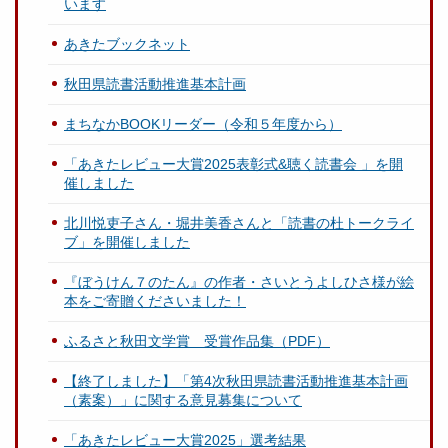
います
あきたブックネット
秋田県読書活動推進基本計画
まちなかBOOKリーダー（令和５年度から）
「あきたレビュー大賞2025表彰式&聴く読書会 」を開
催しました
北川悦吏子さん・堀井美香さんと「読書の杜トークライ
ブ」を開催しました
『ぼうけん７のたん』の作者・さいとうよしひさ様が絵
本をご寄贈くださいました！
ふるさと秋田文学賞 受賞作品集（PDF）
【終了しました】「第4次秋田県読書活動推進基本計画
（素案）」に関する意見募集について
「あきたレビュー大賞2025」選考結果