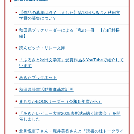
【作品の募集は終了しました】第13回ふるさと秋田文
学賞の募集について
秋田県ブックリーダーによる「私の一冊」【市町村長
編】
読んだッチ・リレー文庫
「ふるさと秋田文学賞」受賞作品をYouTubeで紹介して
います
あきたブックネット
秋田県読書活動推進基本計画
まちなかBOOKリーダー（令和５年度から）
「あきたレビュー大賞2025表彰式&聴く読書会 」を開
催しました
北川悦吏子さん・堀井美香さんと「読書の杜トークライ