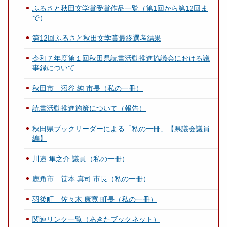
ふるさと秋田文学賞受賞作品一覧（第1回から第12回ま
で）
第12回ふるさと秋田文学賞最終選考結果
令和７年度第１回秋田県読書活動推進協議会における議
事録について
秋田市 沼谷 純 市長（私の一冊）
読書活動推進施策について（報告）
秋田県ブックリーダーによる「私の一冊」【県議会議員
編】
川邉 隼之介 議員（私の一冊）
鹿角市 笹本 真司 市長（私の一冊）
羽後町 佐々木 康寛 町長（私の一冊）
関連リンク一覧（あきたブックネット）