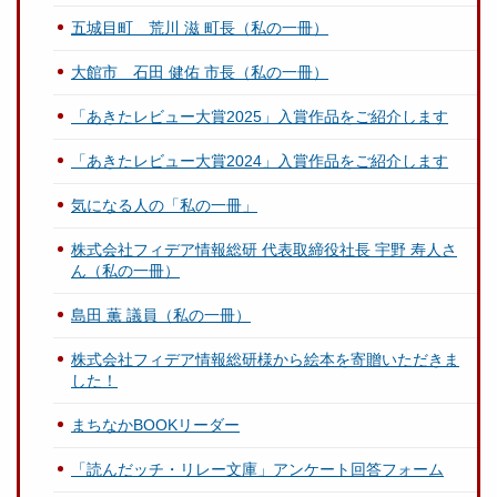
五城目町 荒川 滋 町長（私の一冊）
大館市 石田 健佑 市長（私の一冊）
「あきたレビュー大賞2025」入賞作品をご紹介します
「あきたレビュー大賞2024」入賞作品をご紹介します
気になる人の「私の一冊」
株式会社フィデア情報総研 代表取締役社長 宇野 寿人さ
ん（私の一冊）
島田 薫 議員（私の一冊）
株式会社フィデア情報総研様から絵本を寄贈いただきま
した！
まちなかBOOKリーダー
「読んだッチ・リレー文庫」アンケート回答フォーム