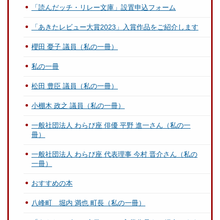
「読んだッチ・リレー文庫」設置申込フォーム
「あきたレビュー大賞2023」入賞作品をご紹介します
櫻田 憂子 議員（私の一冊）
私の一冊
松田 豊臣 議員（私の一冊）
小棚木 政之 議員（私の一冊）
一般社団法人 わらび座 俳優 平野 進一さん（私の一
冊）
一般社団法人 わらび座 代表理事 今村 晋介さん（私の
一冊）
おすすめの本
八峰町 堀内 満也 町長（私の一冊）