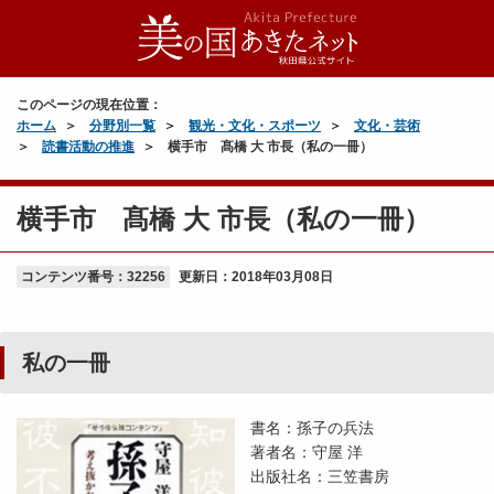
このページの現在位置：
ホーム
分野別一覧
観光・文化・スポーツ
文化・芸術
読書活動の推進
横手市 髙橋 大 市長（私の一冊）
横手市 髙橋 大 市長（私の一冊）
コンテンツ番号：32256
更新日：
2018年03月08日
私の一冊
書名：孫子の兵法
著者名：守屋 洋
出版社名：三笠書房