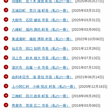
羽後町 佐々木 康寛 町長（私の一冊）
[
2025年05月27日
]
五城目町 荒川 滋 町長（私の一冊）
[
2025年03月31日
]
大館市 石田 健佑 市長（私の一冊）
[
2025年03月31日
]
八峰町 堀内 満也 町長（私の一冊）
[
2023年03月09日
]
東成瀬村 備前 博和 村長（私の一冊）
[
2022年10月06日
]
仙北市 田口 知明 市長（私の一冊）
[
2021年12月28日
]
潟上市 鈴木 雄大 市長（私の一冊）
[
2021年07月13日
]
湯沢市 佐藤 一夫 市長（私の一冊）
[
2021年07月13日
]
由利本荘市 湊 貴信 市長（私の一冊）
[
2021年06月14日
]
上小阿仁村 小林 悦次 村長（私の一冊）
[
2020年12月16日
]
三種町 田川 政幸 町長（私の一冊）
[
2018年09月28日
]
男鹿市 菅原 広二 市長（私の一冊）
[
2018年03月08日
]