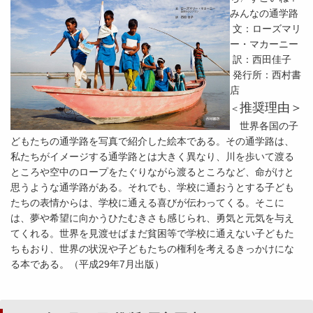
みんなの通学路
文：ローズマリ
ー・マカーニー
訳：西田佳子
発行所：西村書
店
推奨理由＞
＜
世界各国の子
どもたちの通学路を写真で紹介した絵本である。その通学路は、
私たちがイメージする通学路とは大きく異なり、川を歩いて渡る
ところや空中のロープをたぐりながら渡るところなど、命がけと
思うような通学路がある。それでも、学校に通おうとする子ども
たちの表情からは、学校に通える喜びが伝わってくる。そこに
は、夢や希望に向かうひたむきさも感じられ、勇気と元気を与え
てくれる。世界を見渡せばまだ貧困等で学校に通えない子どもた
ちもおり、世界の状況や子どもたちの権利を考えるきっかけにな
る本である。（平成29年7月出版）