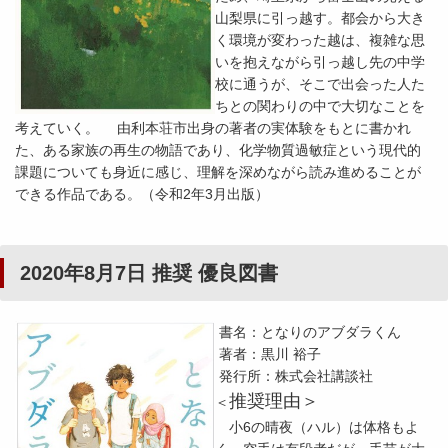
山梨県に引っ越す。都会から大き
く環境が変わった越は、複雑な思
いを抱えながら引っ越し先の中学
校に通うが、そこで出会った人た
ちとの関わりの中で大切なことを
考えていく。 由利本荘市出身の著者の実体験をもとに書かれ
た、ある家族の再生の物語であり、化学物質過敏症という現代的
課題についても身近に感じ、理解を深めながら読み進めることが
できる作品である。（令和2年3月出版）
2020年8月7日 推奨 優良図書
書名：となりのアブダラくん
著者：黒川 裕子
発行所：株式会社講談社
推奨理由＞
＜
小6の晴夜（ハル）は体格もよ