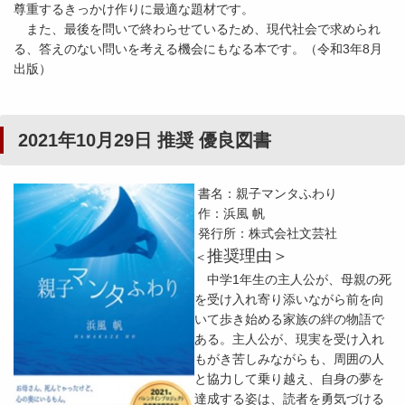
尊重するきっかけ作りに最適な題材です。
また、最後を問いで終わらせているため、現代社会で求められ
る、答えのない問いを考える機会にもなる本です。（令和3年8月
出版）
2021年10月29日 推奨 優良図書
書名：親子マンタふわり
作：浜風 帆
発行所：株式会社文芸社
推奨理由＞
＜
中学1年生の主人公が、母親の死
を受け入れ寄り添いながら前を向
いて歩き始める家族の絆の物語で
ある。主人公が、現実を受け入れ
もがき苦しみながらも、周囲の人
と協力して乗り越え、自身の夢を
達成する姿は、読者を勇気づける