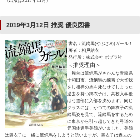
（出版は2017年11月）
2019年3月12日 推奨 優良図書
書名：流鏑馬(やぶさめ)ガール！
著者：相戸結衣
発行所：株式会社 ポプラ社
推奨理由＞
＜
舞台は流鏑馬がさかんな青森県
十和田市。流鏑馬の練習で大怪我
をし相棒の馬を死なせてしまった
過去を持つ舞衣子は、高校入学後
は弓道部に入部を決めます。同じ
クラスには、かつての舞衣子の流
鏑馬姿を見て、流鏑馬をするため
に東京から引っ越してきた弓道の
元国体選手美鶴がいました。美鶴
は舞衣子に一緒に流鏑馬をしようと誘いますが、舞衣子は過去の