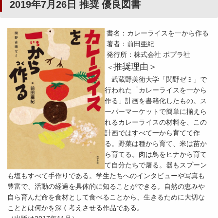
2019年7月26日 推奨 優良図書
書名：カレーライスを一から作る
著者：前田亜紀
発行所：株式会社 ポプラ社
推奨理由＞
＜
武蔵野美術大学「関野ゼミ」で
行われた「カレーライスを一から
作る」計画を書籍化したもの。ス
ーパーマーケットで簡単に揃えら
れるカレーライスの材料を、この
計画ではすべて一から育てて作
る。野菜は種から育て、米は苗か
ら育てる。肉は鳥をヒナから育て
て自分たちで屠る。器もスプーン
も塩もすべて手作りである。学生たちへのインタビューや写真も
豊富で、活動の経過を具体的に知ることができる。自然の恵みや
自ら育んだ命を食材として食べることから、生きるために大切な
こととは何かを深く考えさせる作品である。