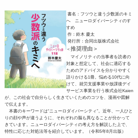
書名：フツウと違う少数派のキミ
へ ニューロダイバーシティのす
すめ
作：鈴木 慶太
発行所：合同出版株式会社
推奨理由＞
＜
マイノリティの当事者を読者の
対象と想定して、社会に適応する
ためのアドバイスを分かりやすく
語りかける1冊。悩める10代に向
けて、就労支援事業や放課後デイ
サービス事業を行う株式会社Kaien
が、この社会で自分らしく生きていくためのコツを、漫画や図解
で伝えます。
本書のキーワードは“ニューロダイバーシティ”。近年、一人ひと
りの顔や声が違うように、それぞれの脳も異なることが分かって
きています。ニューロダイバーシティの考え方を解説した上で、
特性に応じた対処法等を紹介しています。（令和5年8月出版）