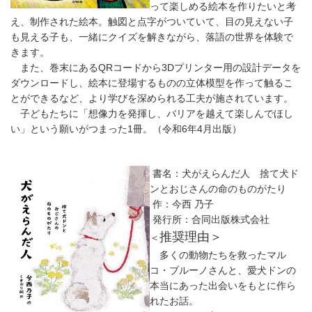
って楽しめる絵本を作りたいと考
え、制作された絵本。触図と点字がついていて、目の見えない子
も見える子も、一緒にクイズを解きながら、落語の世界を体験で
きます。
また、巻末にあるQRコードから3Dプリンター用の設計データを
ダウンロードし、絵本に登場するものの立体模型を作って触るこ
とができるなど、より学びを深められる工夫が施されています。
子どもたちに「想像力を発揮し、バリアを越えて楽しんでほし
い」という願いがつまった1冊。（令和6年4月出版）
書名：犬がえらんだ人 捨て犬ド
ンとおじさんの命のものがたり
作：今西 乃子
発行所：合同出版株式会社
推奨理由＞
＜
多くの動物たちを救ったマル
コ・ブルーノさんと、愛犬ドンの
本当にあった出会いをもとに作ら
れたお話。