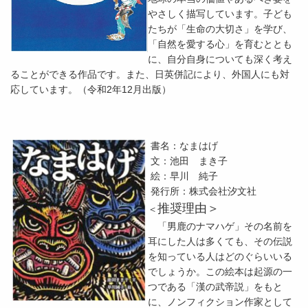
やさしく描写しています。子ども
たちが「生命の大切さ」を学び、
「自然を愛する心」を育むととも
に、自分自身についても深く考え
ることができる作品です。また、日英併記により、外国人にも対
応しています。（令和2年12月出版）
書名：なまはげ
文：池田 まき子
絵：早川 純子
発行所：株式会社汐文社
推奨理由＞
＜
「男鹿のナマハゲ」その名前を
耳にした人は多くても、その伝説
を知っている人はどのぐらいいる
でしょうか。この絵本は起源の一
つである「漢の武帝説」をもと
に、ノンフィクション作家として