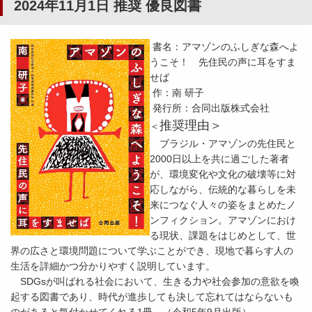
2024年11月1日 推奨 優良図書
書名：アマゾンのふしぎな森へよ
うこそ！ 先住民の声に耳をすま
せば
作：南 研子
発行所：合同出版株式会社
推奨理由＞
＜
ブラジル・アマゾンの先住民と
2000日以上を共に過ごした著者
が、環境変化や文化の破壊等に対
応しながら、伝統的な暮らしを未
来につなぐ人々の姿をまとめたノ
ンフィクション。アマゾンにおけ
る現状、課題をはじめとして、世
界の広さと環境問題について学ぶことができ、現地で暮らす人の
生活を詳細かつ分かりやすく説明しています。
SDGsが叫ばれる社会において、生きる力や社会参加の意欲を喚
起する図書であり、時代が進歩しても決して忘れてはならないも