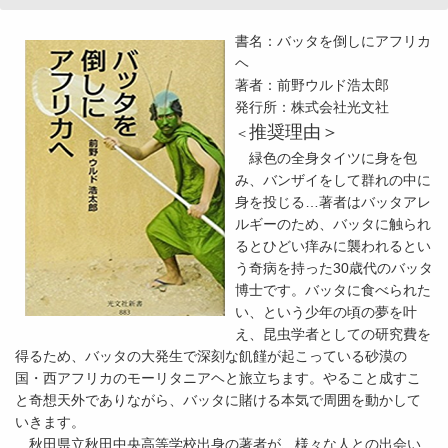
書名：バッタを倒しにアフリカ
ヘ
著者：前野ウルド浩太郎
発行所：株式会社光文社
推奨理由＞
＜
緑色の全身タイツに身を包
み、バンザイをして群れの中に
身を投じる…著者はバッタアレ
ルギーのため、バッタに触られ
るとひどい痒みに襲われるとい
う奇病を持った30歳代のバッタ
博士です。バッタに食べられた
い、という少年の頃の夢を叶
え、昆虫学者としての研究費を
得るため、バッタの大発生で深刻な飢饉が起こっている砂漠の
国・西アフリカのモーリタニアヘと旅立ちます。やること成すこ
と奇想天外でありながら、バッタに賭ける本気で周囲を動かして
いきます。
秋田県立秋田中央高等学校出身の著者が、様々な人との出会い