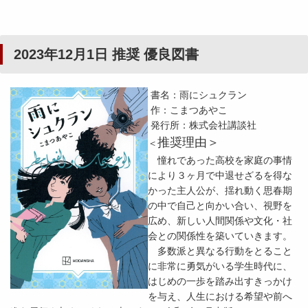
2023年12月1日 推奨 優良図書
書名：雨にシュクラン
作：こまつあやこ
発行所：株式会社講談社
推奨理由＞
＜
憧れであった高校を家庭の事情
により３ヶ月で中退せざるを得な
かった主人公が、揺れ動く思春期
の中で自己と向かい合い、視野を
広め、新しい人間関係や文化・社
会との関係性を築いていきます。
多数派と異なる行動をとること
に非常に勇気がいる学生時代に、
はじめの一歩を踏み出すきっかけ
を与え、人生における希望や前へ