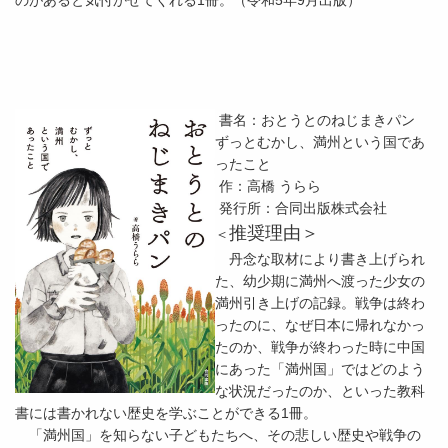
のがあると気付かせてくれる1冊。（令和5年9月出版）
書名：おとうとのねじまきパン
ずっとむかし、満州という国であ
ったこと
作：高橋 うらら
発行所：合同出版株式会社
推奨理由＞
＜
丹念な取材により書き上げられ
た、幼少期に満州へ渡った少女の
満州引き上げの記録。戦争は終わ
ったのに、なぜ日本に帰れなかっ
たのか、戦争が終わった時に中国
にあった「満州国」ではどのよう
な状況だったのか、といった教科
書には書かれない歴史を学ぶことができる1冊。
「満州国」を知らない子どもたちへ、その悲しい歴史や戦争の