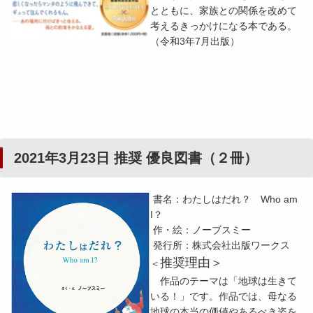
とともに、家族との関係を改めて
考えるきっかけになる本である。
（令和3年7月出版）
2021年3月23日 推奨 優良図書（２冊）
書名：わたしはだれ？ Who am
I？
作・絵：ノーブスミー
発行所：株式会社出版ワークス
推奨理由＞
＜
作品のテーマは「地球は生きて
いる！」です。作品では、母なる
地球の本当の価値やあるべき姿を