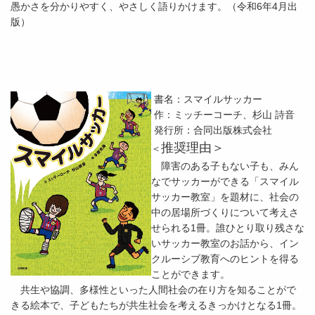
愚かさを分かりやすく、やさしく語りかけます。（令和6年4月出
版）
書名：スマイルサッカー
作：ミッチーコーチ、杉山 詩音
発行所：合同出版株式会社
推奨理由＞
＜
障害のある子もない子も、みん
なでサッカーができる「スマイル
サッカー教室」を題材に、社会の
中の居場所づくりについて考えさ
せられる1冊。誰ひとり取り残さな
いサッカー教室のお話から、イン
クルーシブ教育へのヒントを得る
ことができます。
共生や協調、多様性といった人間社会の在り方を知ることがで
きる絵本で、子どもたちが共生社会を考えるきっかけとなる1冊。