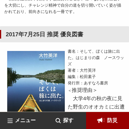
を大切にし、チャレンジ精神で自分の道を切り開いていく姿が描
かれており、前向きになれる一冊です。
2017年7月25日 推奨 優良図書
書名：そして、ぼくは旅に出
た。はじまりの森 ノースウッ
ズ
著者：大竹英洋
編集：松田素子
発行所：あすなろ書房
推奨理由＞
＜
大学4年の秋の夜に見
た野生のオオカミに出遭
う夢を出発点に、北米の
メニュー
探す
防災
秘境「ノース･ウッズ」