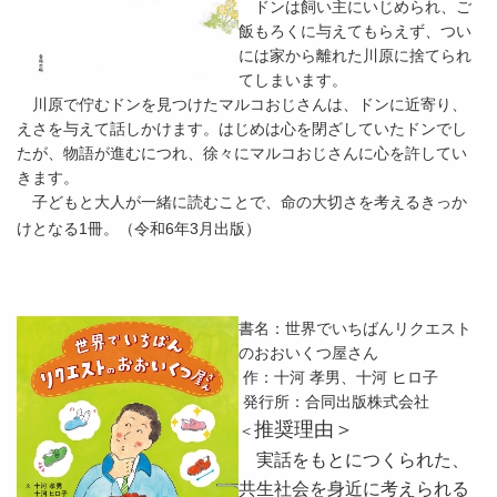
ドンは飼い主にいじめられ、ご
飯もろくに与えてもらえず、つい
には家から離れた川原に捨てられ
てしまいます。
川原で佇むドンを見つけたマルコおじさんは、ドンに近寄り、
えさを与えて話しかけます。はじめは心を閉ざしていたドンでし
たが、物語が進むにつれ、徐々にマルコおじさんに心を許してい
きます。
子どもと大人が一緒に読むことで、命の大切さを考えるきっか
けとなる1冊。（令和6年3月出版）
書名：世界でいちばんリクエスト
のおおいくつ屋さん
作：十河 孝男、十河 ヒロ子
発行所：合同出版株式会社
推奨理由＞
＜
実話をもとにつくられた、
共生社会を身近に考えられる