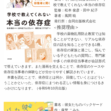
校で教えてくれない本当の依存症
監修：松本 俊彦・田中 紀子
著者：風間 暁
発行所：合同出版株式会社
推奨理由＞
＜
学校の薬物乱用防止教室では知
ることができない、リアルな依存
症の話を知ることができる1冊。
依存症の家族と過ごし、悩んで
いる子どもたちの質問に、専門家
や多くの依存症当事者が会話形式
で答えていきます。また漫画を交えることで、依存症のケースや
依存症当事者の体験などが分かりやすく解説されています。
本書を読むことで、依存症とは何か、回復していくとはどうい
うことかといった、依存症にまつわる正しい情報を身につけるき
っかけになります。（令和5年10月出版）
書名：彼女たちのバックヤード
作：森埜 こみち