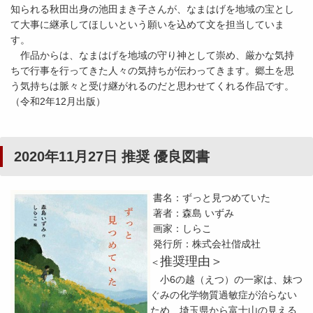
知られる秋田出身の池田まき子さんが、なまはげを地域の宝とし
て大事に継承してほしいという願いを込めて文を担当していま
す。
作品からは、なまはげを地域の守り神として崇め、厳かな気持
ちで行事を行ってきた人々の気持ちが伝わってきます。郷土を思
う気持ちは脈々と受け継がれるのだと思わせてくれる作品です。
（令和2年12月出版）
2020年11月27日 推奨 優良図書
書名：ずっと見つめていた
著者：森島 いずみ
画家：しらこ
発行所：株式会社偕成社
推奨理由＞
＜
小6の越（えつ）の一家は、妹つ
ぐみの化学物質過敏症が治らない
ため、埼玉県から富士山の見える