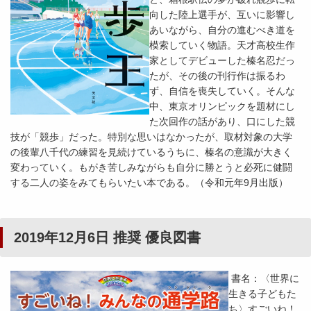
向した陸上選手が、互いに影響し
あいながら、自分の進むべき道を
模索していく物語。天才高校生作
家としてデビューした榛名忍だっ
たが、その後の刊行作は振るわ
ず、自信を喪失していく。そんな
中、東京オリンピックを題材にし
た次回作の話があり、口にした競
技が「競歩」だった。特別な思いはなかったが、取材対象の大学
の後輩八千代の練習を見続けているうちに、榛名の意識が大きく
変わっていく。もがき苦しみながらも自分に勝とうと必死に健闘
する二人の姿をみてもらいたい本である。（令和元年9月出版）
2019年12月6日 推奨 優良図書
書名：〈世界に
生きる子どもた
ち〉すごいね！