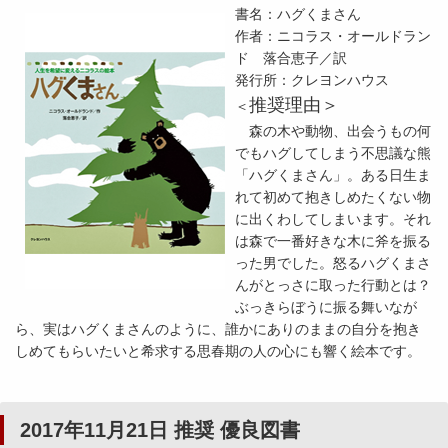
書名：ハグくまさん
作者：ニコラス・オールドラン
ド 落合恵子／訳
発行所：クレヨンハウス
推奨理由＞
＜
森の木や動物、出会うもの何
でもハグしてしまう不思議な熊
「ハグくまさん」。ある日生ま
れて初めて抱きしめたくない物
に出くわしてしまいます。それ
は森で一番好きな木に斧を振る
った男でした。怒るハグくまさ
んがとっさに取った行動とは？
ぶっきらぼうに振る舞いなが
ら、実はハグくまさんのように、誰かにありのままの自分を抱き
しめてもらいたいと希求する思春期の人の心にも響く絵本です。
2017年11月21日 推奨 優良図書