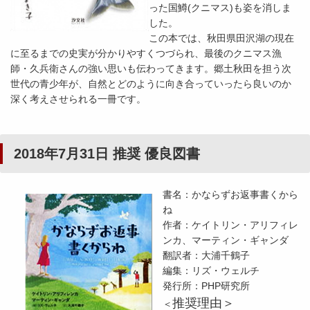
った国鱒(クニマス)も姿を消しま
した。
この本では、秋田県田沢湖の現在
に至るまでの史実が分かりやすくつづられ、最後のクニマス漁
師・久兵衛さんの強い思いも伝わってきます。郷土秋田を担う次
世代の青少年が、自然とどのように向き合っていったら良いのか
深く考えさせられる一冊です。
2018年7月31日 推奨 優良図書
書名：かならずお返事書くから
ね
作者：ケイトリン・アリフィレ
ンカ、マーティン・ギャンダ
翻訳者：大浦千鶴子
編集：リズ・ウェルチ
発行所：PHP研究所
推奨理由＞
＜