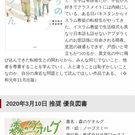
く、空手は有段者だが、手芸が大
好きでクラスメイトには内緒にし
ている。ある日パキスタンからイ
スラム教徒の転校生がやってき
た。イスラム教徒で生活様式も異
なり日本語も話せないアブダラく
んのお世話係に任命される晴夜。
意思の疎通もできず、戸惑いと苛
立ちがつのるが、異文化の中に飛
び込んできた転校生との関わりから、みんな同じでないこと、他
者を尊重することを学んでいく。人と違うことは恥ずかしいこと
なのか、自分の身近な問題として読んでほしい作品である。（令
和元年11月出版）
2020年3月10日 推奨 優良図書
書名：森のゲオルグ
作・絵：ノーブスミー
発行所：株式会社出版ワークス