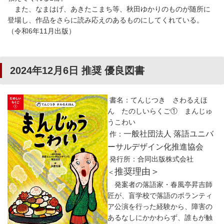
また、なまはげ、あきたこまち等、秋田ゆかりのものが随所に
登場し、作品をさらに読み応えのあるものにしてくれている。
（令和6年11月出版）
2024年12月6日 推奨 優良図書
書名：てんじつき さわるえほ
ん たのしいらくご① まんじゅ
うこわい
一般社団法人 落語ユニバ
作：
ーサルデザイン化推進協会
発行所：合同出版株式会社
推奨理由＞
＜
発案者の落語家・春風亭昇吉師
匠が、盲学校で落語のボランティ
ア公演を行った経験から、障害の
あるなしにかかわらず、誰もが触