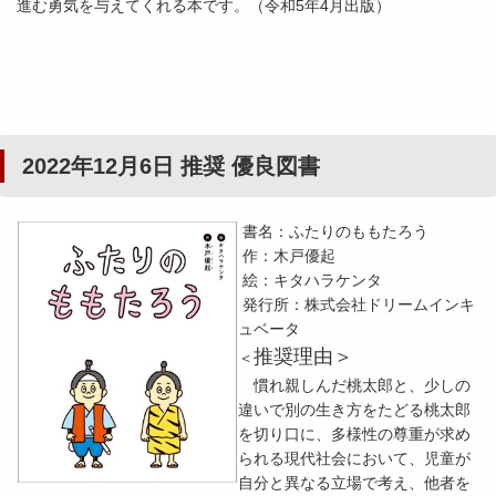
進む勇気を与えてくれる本です。（令和5年4月出版）
2022年12月6日 推奨 優良図書
書名：ふたりのももたろう
作：木戸優起
絵：キタハラケンタ
発行所：株式会社ドリームインキ
ュベータ
推奨理由＞
＜
慣れ親しんだ桃太郎と、少しの
違いで別の生き方をたどる桃太郎
を切り口に、多様性の尊重が求め
られる現代社会において、児童が
自分と異なる立場で考え、他者を