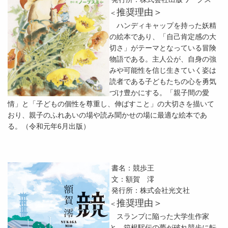
推奨理由＞
＜
ハンディキャップを持った妖精
の絵本であり、「自己肯定感の大
切さ」がテーマとなっている冒険
物語である。主人公が、自身の強
みや可能性を信じ生きていく姿は
読者である子どもたちの心を勇気
づけ豊かにする。「親子間の愛
情」と「子どもの個性を尊重し、伸ばすこと」の大切さを描いて
おり、親子のふれあいの場や読み聞かせの場に最適な絵本であ
る。（令和元年6月出版）
書名：競歩王
文：額賀 澪
発行所：株式会社光文社
推奨理由＞
＜
スランプに陥った大学生作家
と、箱根駅伝の夢が破れ競歩に転