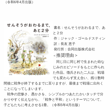
（令和6年4月出版）
書名：せんそうがおわるまで、あ
と２分
作：ジャック・ゴールドスティン
訳：長友 恵子
発行所：合同出版株式会社
推奨理由＞
＜
同じ日に同じ村で生まれた幼な
じみのエピソードをもとに作られ
た作品。徴兵された二人は、戦場
でも変わらず支え合い、残り数時
間後に戦争が終了するまでに至りますが、最後まで戦場に出向く
ことになってしまいます。
戦争の悲惨さ、愚かさを、シンプルかつあたたかいタッチで分
かりやすく伝えながら、「戦争と平和」というテーマについて、
子どもたちに考えさせる1冊。（令和5年4月出版）