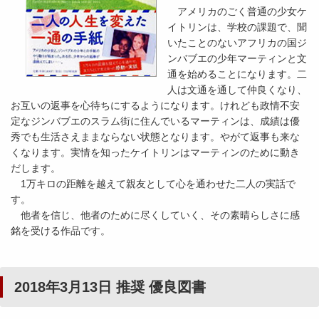
アメリカのごく普通の少女ケ
イトリンは、学校の課題で、聞
いたことのないアフリカの国ジ
ンバブエの少年マーティンと文
通を始めることになります。二
人は文通を通して仲良くなり、
お互いの返事を心待ちにするようになります。けれども政情不安
定なジンバブエのスラム街に住んでいるマーティンは、成績は優
秀でも生活さえままならない状態となります。やがて返事も来な
くなります。実情を知ったケイトリンはマーティンのために動き
だします。
1万キロの距離を越えて親友として心を通わせた二人の実話で
す。
他者を信じ、他者のために尽くしていく、その素晴らしさに感
銘を受ける作品です。
2018年3月13日 推奨 優良図書