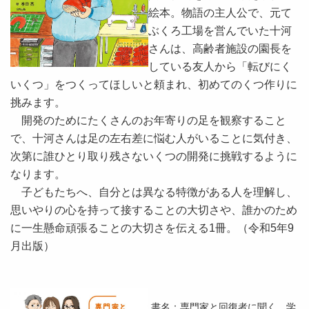
絵本。物語の主人公で、元て
ぶくろ工場を営んでいた十河
さんは、高齢者施設の園長を
している友人から「転びにく
いくつ」をつくってほしいと頼まれ、初めてのくつ作りに
挑みます。
開発のためにたくさんのお年寄りの足を観察すること
で、十河さんは足の左右差に悩む人がいることに気付き、
次第に誰ひとり取り残さないくつの開発に挑戦するように
なります。
子どもたちへ、自分とは異なる特徴がある人を理解し、
思いやりの心を持って接することの大切さや、誰かのため
に一生懸命頑張ることの大切さを伝える1冊。（令和5年9
月出版）
書名：専門家と回復者に聞く 学