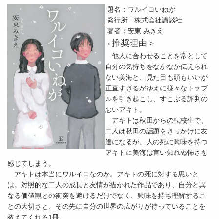
題名：ワルイコいねが
発行所：株式会社講談社
著者：安東 みきえ
推奨理由＞
＜
他人に合わせることを常として
自分の気持ちをなかなか伝えられ
ない美海と、見た目も頭もいいが
正直すぎるがゆえに様々なトラブ
ルを引き起こし、すこぶる評判の
悪いアキト。
アキトは秋田からの転校生で、
二人は秋田の話題をきっかけに友
達になるが、人の死に興味を持つ
アキトに美海は言い知れぬ怖さを
感じてしまう。
アキトは本当にワルイコなのか。アキトの死に対する思いと
は。対照的な二人の成長と友情が描かれた作品であり、自分と異
なる価値観との衝突を避けるだけでなく、興味を持ち理解するこ
との大切さと、その先に自分の世界の広がりが待っていることを
教えてくれる1冊。