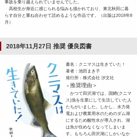
事故を乗り越えられていませんでした。
高校生が身近に感じられる悩みも描かれており、東北秋田に暮
らす自分と重ね合わせて読めるような作品です。（出版は2018年8
月）
2018年11月27日 推奨 優良図書
書名：クニマスは生きていた！
著者：池田まき子
発行所：株式会社 汐文社
推奨理由＞
＜
かつて田沢湖では、国鱒(クニマ
ス)漁を生業にして生活していた人
たちがいました。しかし、水力発
電および農業用水のためのダム湖
にするため酸性水が導入され、湖
は魚が住めなくなってしまいま
す。もちろん田沢湖にしかいなか