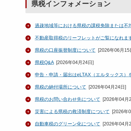
県税インフォメーション
過疎地域等における県税の課税免除または不
不動産取得税のリーフレットがご覧になれま
県税の口座振替制度について
[
2026年06月1
県税Q&A
[
2026年04月24日
]
申告・申請・届出はeLTAX（エルタックス
県税の納付場所について
[
2026年04月24日
]
県税のお問い合わせ先について
[
2026年04月
災害による県税の救済制度について
[
2026年
自動車税のグリーン化について
[
2026年04月