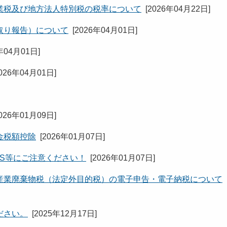
業税及び地方法人特別税の税率について
[
2026年04月22日
]
取り報告）について
[
2026年04月01日
]
年04月01日
]
026年04月01日
]
026年01月09日
]
金税額控除
[
2026年01月07日
]
MS等にご注意ください！
[
2026年01月07日
]
産業廃棄物税（法定外目的税）の電子申告・電子納税について
ださい。
[
2025年12月17日
]