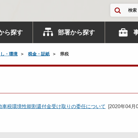
検索
から探す
部署から探す
らし・環境
税金・証紙
県税
動車税環境性能割還付金受け取りの委任について
[
2020年04月