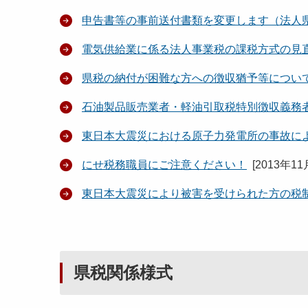
申告書等の事前送付書類を変更します（法人
電気供給業に係る法人事業税の課税方式の見
県税の納付が困難な方への徴収猶予等につい
石油製品販売業者・軽油引取税特別徴収義務
東日本大震災における原子力発電所の事故に
にせ税務職員にご注意ください！
[
2013年11
東日本大震災により被害を受けられた方の税
県税関係様式