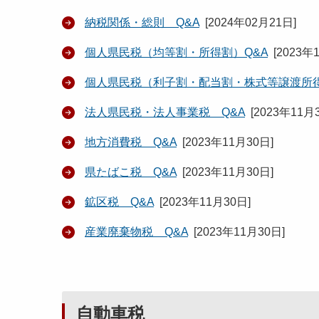
納税関係・総則 Q&A
[
2024年02月21日
]
個人県民税（均等割・所得割）Q&A
[
2023年
個人県民税（利子割・配当割・株式等譲渡所得
法人県民税・法人事業税 Q&A
[
2023年11月
地方消費税 Q&A
[
2023年11月30日
]
県たばこ税 Q&A
[
2023年11月30日
]
鉱区税 Q&A
[
2023年11月30日
]
産業廃棄物税 Q&A
[
2023年11月30日
]
自動車税