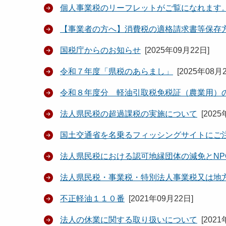
個人事業税のリーフレットがご覧になれます
【事業者の方へ】消費税の適格請求書等保存
国税庁からのお知らせ
[
2025年09月22日
]
令和７年度「県税のあらまし」
[
2025年08月
令和８年度分 軽油引取税免税証（農業用）
法人県民税の超過課税の実施について
[
2025
国土交通省を名乗るフィッシングサイトにご
法人県民税における認可地縁団体の減免とNP
法人県民税・事業税・特別法人事業税又は地
不正軽油１１０番
[
2021年09月22日
]
法人の休業に関する取り扱いについて
[
2021