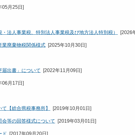
年05月25日
]
税・法人事業税、特別法人事業税及び地方法人特別税）
[
2026
産業廃棄物税関係様式
[
2025年10月30日
]
更届出書」について
[
2022年11月09日
]
年06月17日
]
いて【総合県税事務所】
[
2019年10月01日
]
照会等の回答様式について
[
2019年03月01日
]
ード
[
2017年09月20日
]