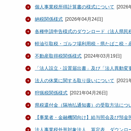
個人事業税所得計算書の様式について
[
2026
納税関係様式
[
2026年04月24日
]
各種申請申告様式のダウンロード（法人県民
軽油引取税・ゴルフ場利用税・県たばこ税・
不動産取得税関係様式
[
2024年03月19日
]
「法人設立・設置届出書」及び「法人異動変
法人の休業に関する取り扱いについて
[
2021
狩猟税関係様式
[
2021年04月26日
]
県税還付金（隔地払通知書）の受取方法につ
【事業者・金融機関向け】給与照会及び預金
法人事業税外形対象法人 算定表 ダウンロ