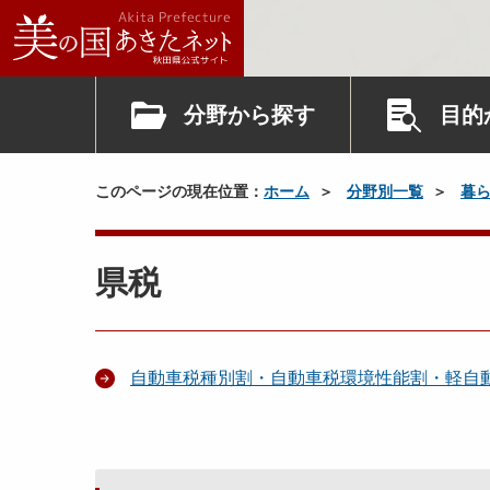
分野から探す
目的
このページの現在位置：
ホーム
分野別一覧
暮
県税
自動車税種別割・自動車税環境性能割・軽自