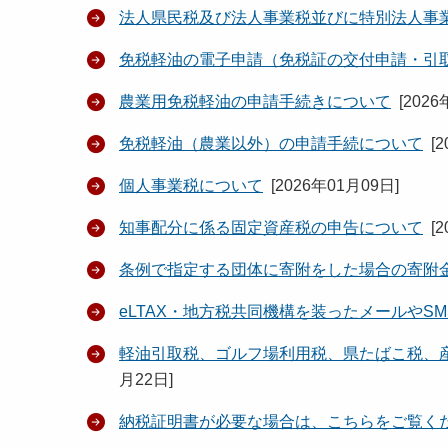
法人県民税及び法人事業税並びに特別法人事
免税軽油の電子申請（免税証の交付申請・引
農業用免税軽油の申請手続きについて
[
2026
免税軽油（農業以外）の申請手続について
[
2
個人事業税について
[
2026年01月09日
]
知事配分に係る固定資産税の申告について
[
2
条例で指定する団体に寄附をした場合の寄附
eLTAX・地方税共同機構を装ったメールやS
軽油引取税、ゴルフ場利用税、県たばこ税、
月22日
]
納税証明書が必要な場合は、こちらをご覧く