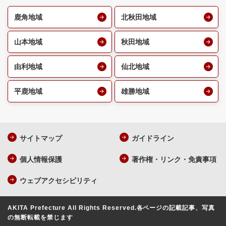
鹿角地域
北秋田地域
山本地域
秋田地域
由利地域
仙北地域
平鹿地域
雄勝地域
サイトマップ
ガイドライン
個人情報保護
著作権・リンク・免責事項
ウェブアクセシビリティ
AKITA Prefecture All Rights Reserved.
各ページの記載記事、写真
の無断転載を禁じます