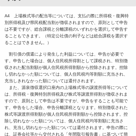
A4 上場株式等の配当等については、支払の際に所得税・復興特
別所得税及び県民税配当割が徴収されますので、原則として申告
は不要ですが、総合課税と分離課税のいずれかを選択して申告す
ることもできます。（特定公社債の利子などは総合課税を選択す
ることはできません。）
割引債の償還により発生した利益については、申告が必要で
す。申告した場合は、個人住民税所得割として課税され、特別徴
収された配当割額が個人住民税所得割額から控除されます。控除
し切れなかった額については、個人住民税均等割額に充当され、
充当しきれなかった額については還付されます。
また、源泉徴収選択口座内の上場株式等の譲渡所得等について
は、所得税・復興特別所得税及び株式等譲渡所得割が徴収されま
すので、原則として申告は不要ですが、申告をすることも可能で
す。申告をした場合、申告分離課税となります。特別徴収された
株式等譲渡所得割額が個人住民税所得割額から控除されます。控
除し切れなかった額については、個人住民税均等割額に充当さ
れ、充当し切れなかった額については還付されます。申告の際に
は、証券会社等から交付される「年間取引報告書」に基づいて簡